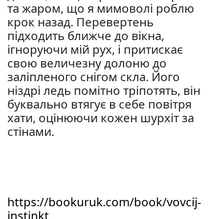
та жаром, що я мимоволі роблю
крок назад. Перевертень
підходить ближче до вікна,
ігноруючи мій рух, і притискає
свою величезну долоню до
заліпленого снігом скла. Його
ніздрі ледь помітно тріпотять, він
буквально втягує в себе повітря
хати, оцінюючи кожен шурхіт за
стінами.
https://bookuruk.com/book/vovcij-
instinkt