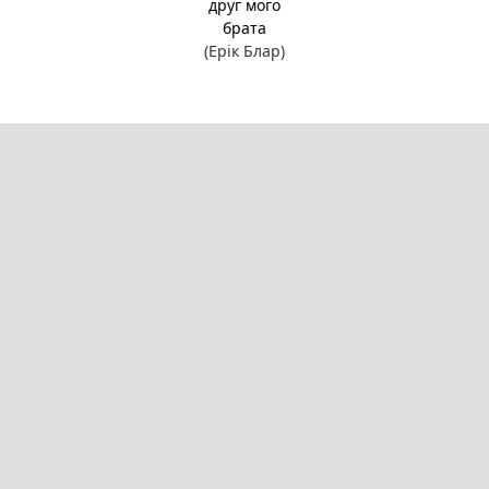
друг мого
брата
(Ерік Блар)