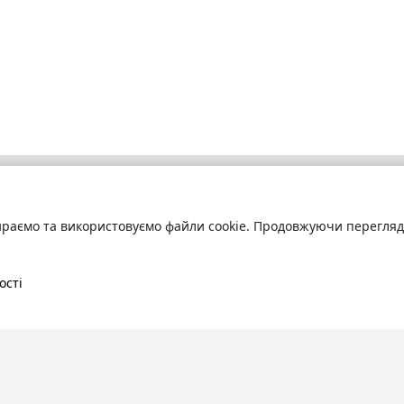
раємо та використовуємо файли cookie. Продовжуючи переглядат
бліотека
Про сервіс
труйтесь
та читайте
Технічна підтримка
ні книги онлайн
Угода користування
ості
Політика конфіденційності
Правила розміщення контенту
Контакти:
info@bookuruk.com