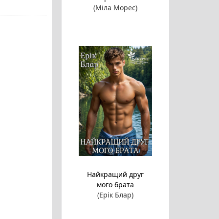
(Міла Морес)
Найкращий друг
мого брата
(Ерік Блар)