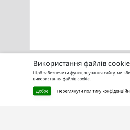
Використання файлів cookie
Щоб забезпечити функціонування сайту, ми зби
Моя бі
БУКУРУК
використання файлів cookie.
Зареєс
Літературна платформа і бібліотека
улюбле
Добре
Переглянути політику конфіденційн
книг, які можна безкоштовно
читати онлайн. Тут Ви зможете
читати книги в процесі їх
створення та першими після
завершення. Спілкуйтесь з
авторами. Також зручно читати