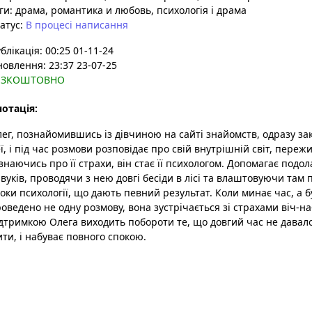
ги:
драма
, романтика и любовь
, психологія і драма
атус:
В процесі написання
блікація: 00:25 01-11-24
овлення: 23:37 23-07-25
ЕЗКОШТОВНО
отація:
ег, познайомившись із дівчиною на сайті знайомств, одразу зак
ї, і під час розмови розповідає про свій внутрішній світ, переж
знаючись про її страхи, він стає її психологом. Допомагає подол
вуків, проводячи з нею довгі бесіди в лісі та влаштовуючи там 
оки психології, що дають певний результат. Коли минає час, а б
оведено не одну розмову, вона зустрічається зі страхами віч-на-в
дтримкою Олега виходить побороти те, що довгий час не давало
ти, і набуває повного спокою.