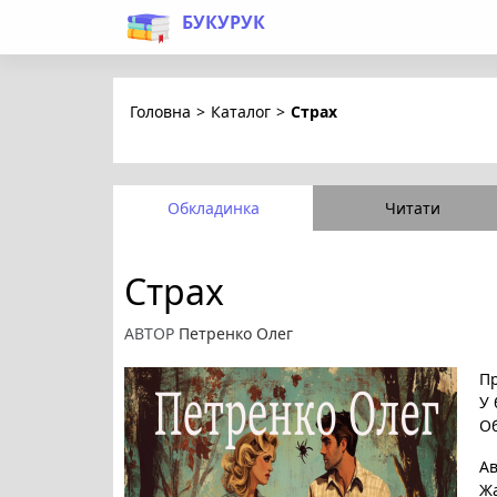
БУКУРУК
Головна
>
Каталог
>
Страх
Обкладинка
Читати
Страх
АВТОР
Петренко Олег
Пр
У 
Об
А
Ж