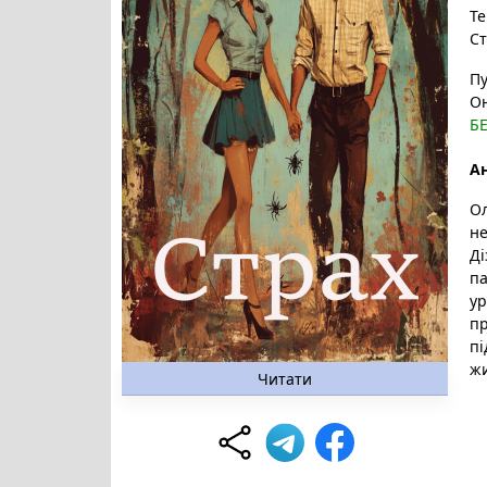
Те
Ст
Пу
Он
Б
Ан
Ол
не
Ді
па
ур
пр
пі
жи
Читати