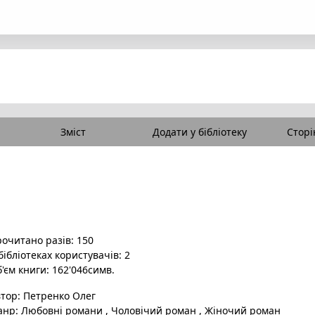
Зміст
Додати у бібліотеку
Сторі
очитано разів: 150
бібліотеках користувачів: 2
'єм книги: 162'046симв.
втор:
Петренко Олег
анр:
Любовні романи
,
Чоловічий роман
,
Жіночий роман