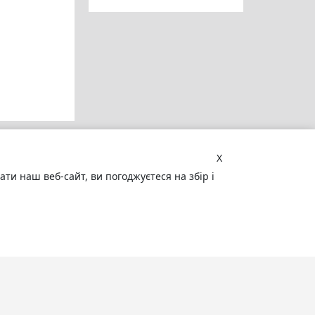
X
и наш веб-сайт, ви погоджуєтеся на збір і
Увага! Сайт може містити
матеріали, не призначені для
перегляду особами, які не досягли 18
років!