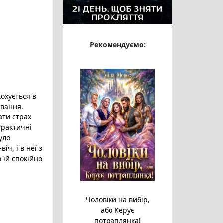
Рекомендуємо:
охується в
ивання.
ати страх
практичні
уло
іч, і в неї з
 їй спокійно
Чоловіки на вибір,
або Керує
потраплянка!