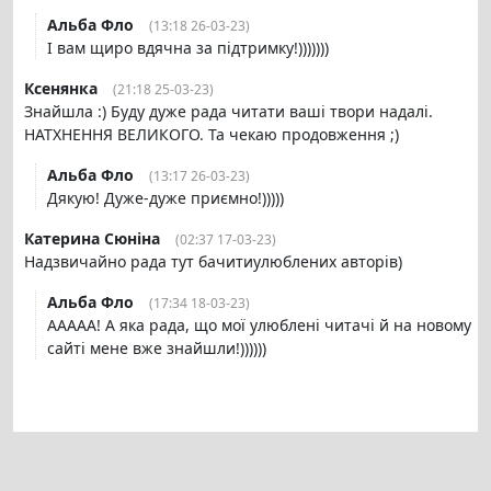
Альба Фло
(13:18 26-03-23)
І вам щиро вдячна за підтримку!)))))))
Ксенянка
(21:18 25-03-23)
Знайшла :) Буду дуже рада читати ваші твори надалі.
НАТХНЕННЯ ВЕЛИКОГО. Та чекаю продовження ;)
Альба Фло
(13:17 26-03-23)
Дякую! Дуже-дуже приємно!)))))
Катерина Сюніна
(02:37 17-03-23)
Надзвичайно рада тут бачитиулюблених авторів)
Альба Фло
(17:34 18-03-23)
ААААА! А яка рада, що мої улюблені читачі й на новому
сайті мене вже знайшли!))))))