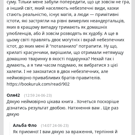
суму. Тільки мене забули попередити, що це зовсім не гра,
а інший світ, який населяють небезпечні види, казки
стають реальністю, існує магія, а люди — примітивні
істоти, які застрягли на рівні вимерлих неандертальців,
яких в кращому випадку тримають як домашніх
улюбленців, або й зовсім розводять як худобу. А ще в
цьому світі правлять двоє могутніх і вкрай небезпечних
істот, до яких мені й “поталанило” потрапити. Ну що,
крилаті красунчики, вирішили, що отримали нетямущу
домашню тваринку в якості подарунка? Нехай так і
думають, а я тим часом подумаю, як вибратися з цієї
халепи. І не закохатися в двох небезпечних, але
неймовірно привабливих братів-правителів.
https://bookuruk.com/read/902
Оля42
(12:59 24-06-23)
Дякую неймовірно цікава книга . Хочеться поскоріше
дізнатись результат двобою. Натхнення вам . Ще раз
дякую
Альба Фло
(14:07 24-06-23)
Як приємно! І вам дякую за враження, терпіння й