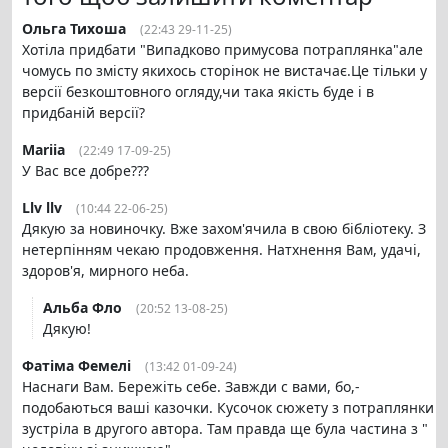
Ольга Тихоша
(22:43 29-11-25)
Хотіла придбати "Випадково примусова потраплянка"але
чомусь по змісту якихось сторінок не вистачає.Це тільки у
версії безкоштовного огляду,чи така якість буде і в
придбаній версії?
Mariia
(22:49 17-09-25)
У Вас все добре???
Llv llv
(10:44 22-06-25)
Дякую за новиночку. Вже захом'ячила в свою бібліотеку. З
нетерпінням чекаю продовження. Натхнення Вам, удачі,
здоров'я, мирного неба.
Альба Фло
(20:52 13-08-25)
Дякую!
Фатіма Фемелі
(13:42 01-09-24)
Наснаги Вам. Бережіть себе. Завжди с вами, бо,-
подобаються ваші казочки. Кусочок сюжету з потраплянки
зустріла в другого автора. Там правда ще була частина з "