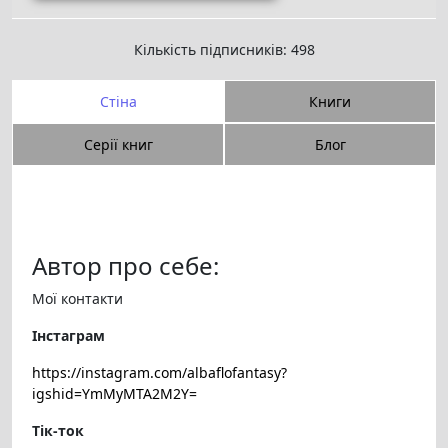
Кількість підписників: 498
Стіна
Книги
Серії книг
Блог
Автор про себе:
Мої контакти
Інстаграм
https://instagram.com/albaflofantasy?
igshid=YmMyMTA2M2Y=
Тік-ток