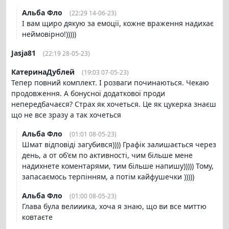
Альба Фло
(22:29 14-06-23)
І вам щиро дякую за емоції, кожне враження надихає
неймовірно!)))))
Jasja81
(22:19 28-05-23)
КатеринаДублей
(19:03 07-05-23)
Тепер повний комплект. І розваги починаються. Чекаю
продовження. А бонусної додаткової проди
непередбачаєся? Страх як хочеться. Це як цукерка знаєш
що не все зразу а так хочеться
Альба Фло
(01:01 08-05-23)
Шмат відповіді загубився)))) Графік залишається через
день, а от об'єм по активності, чим більше мене
надихнете коментарями, тим більше напишу))))) Тому,
запасаємось терпінням, а потім кайфушечки )))))
Альба Фло
(01:00 08-05-23)
Глава була велииика, хоча я знаю, що ви все миттю
ковтаєте