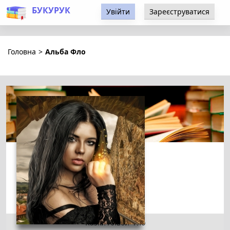
БУКУРУК
Увійти
Зареєструватися
Головна
>
Альба Фло
Казки Альби Фло