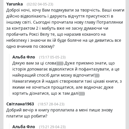
Yarunka
(02:02 04-05-23)
Доброї ночі, хочу Вам подякувати за творчість. Ваші книги
дійсно відволікають і дарують відчуття присутності в
іншому світі. Сьогодні прочитала нову главу Потраплянки
за контрактом 2 і мабуть вже не засну думаючи чи
пробачить Роксі Велу те, що наразив коханого на
небезпеку і знаючи як їй буде боляче на це дивитись все
одно вчинив по своєму?
Альба Фло
(15:17 05-05-23)
Дякую вам за ці слова)))))) Дуже приємно знати, що
історія допомагає відволіктися й пофантазувати, а це
найкращий спосіб дати мозку відпочити!))))
Намагатимуся й надалі створювати такі цікаві книги, з
якими не хочеться прощатися, але водночас дуже
кортить дізнатися, що ж там далі)))))
Світлана1963
(18:57 28-04-23)
Добрий вечір я книгу проплатила а мені пише знову
платити що робити?
Альба Фло
(15:21 29-04-23)