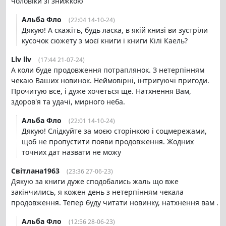
чоловіки зі знижкою"
Альба Фло
(22:04 14-10-24)
Дякую! А скажіть, будь ласка, в якій книзі ви зустріли
кусочок сюжету з моєї книги і книги Кілі Каель?
Llv llv
(17:44 21-07-24)
А коли буде продовження потраплянок. З нетерпінням
чекаю Ваших новинок. Неймовірні, інтригуючі пригоди.
Прочитую все, і дуже хочеться ще. Натхнення Вам,
здоров'я та удачі, мирного неба.
Альба Фло
(22:01 14-10-24)
Дякую! Слідкуйте за моєю сторінкою і соцмережами,
щоб не пропустити появи продовження. Жодних
точних дат назвати не можу
Світлана1963
(23:36 27-06-23)
Дякую за книги дуже сподобались жаль що вже
закінчились, я кожен день з нетерпінням чекала
продовження. Тепер буду читати новинку, натхнення вам .
Альба Фло
(12:56 28-06-23)