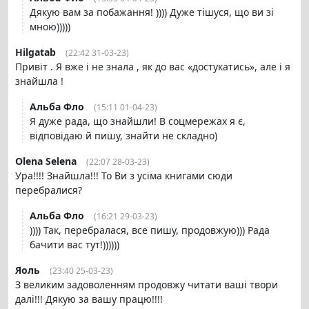
Дякую вам за побажання! )))) Дуже тішуся, що ви зі
мною)))))
Hilgatab
(22:42 31-03-23)
Привіт . Я вже і не знала , як до вас «достукатись», але і я
знайшла !
Альба Фло
(15:11 01-04-23)
Я дуже рада, що знайшли! В соцмережах я є,
відповідаю й пишу, знайти не складно)
Olena Selena
(22:07 28-03-23)
Ура!!!! Знайшла!!! То Ви з усіма книгами сюди
перебралися?
Альба Фло
(16:21 29-03-23)
)))) Так, перебралася, все пишу, продовжую))) Рада
бачити вас тут!))))))
Яоль
(23:40 25-03-23)
З великим задоволенням продовжу читати ваші твори
далі!!! Дякую за вашу працю!!!!