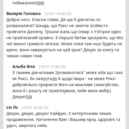
побажання!)))))))
Валерія Головко
(23:57 14-06-23)
Доброї ночі. Класна глава. Де ще б дівчатка по
розважалися? Шкода, що Роксі не змогла особисто
провчити Даніелу. Трішки жаль що Інвар з п'ятірки один
не прив'язаний кровно. З першої битви зрозуміло, що без
неї важко тримати зв'язок. Може поки там інші будить на
арені, вона наважується на цей крок? Дякую за книгу та
чекаю нових глав.
Альба Фло
(19:31 15-06-23)
З такими дівчатками 2розважатися" може хіба що така
як Роксі, бо зжеруть)))) А щодо Івара - не може Роксі
добровільно приректи його на можливе самогубство,
вона б і решту не прив'язувала, якби мала вибір)
Дякую!)))))
Llv llv
(18:47 14-06-23)
Дякую, дякую, дякую! Кайфую. З нетерпінням чекаю
продовження. Натхнення Вам і Вашому музу, здоров'я та
удачі, мирного неба.