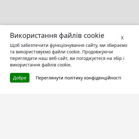
Використання файлів cookie
X
Щоб забезпечити функціонування сайту, ми збираємо
та використовуємо файли cookie. Продовжуючи
переглядати наш веб-сайт, ви погоджуєтеся на збір і
використання файлів cookie.
БУКУРУК
Добре
Переглянути політику конфіденційності
Літературна платформа і бібліотека книг, які можна
безкоштовно читати онлайн. Тут Ви зможете читати
книги в процесі їх створення та першими після
завершення. Спілкуйтесь з авторами. Також зручно
читати книги з телефона.
Моя бібліотека
Зареєструйтесь
та читайте улюблені книги онлайн