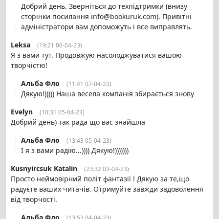
Добрий день. Зверніться до техпідтримки (внизу
сторінки посилання info@bookuruk.com). Привітні
адміністратори вам допоможуть і все виправлять.
Leksa
(19:21 06-04-23)
Я з вами тут. Продовжую насолоджуватися вашою
творчістю!
Альба Фло
(11:41 07-04-23)
Дякую!))))) Наша весела компанія збирається знову
Evelyn
(10:31 05-04-23)
Добрий день) так рада що вас знайшла
Альба Фло
(13:43 05-04-23)
І я з вами радію...)))) Дякую!)))))))
Kusnyircsuk Katalin
(23:32 03-04-23)
Просто неймовірний політ фантазії ! Дякую за те,що
радуєте ваших читачів. Отримуйте завжди задоволення
від творчості.
Альба Фло
(13:53 04-04-23)