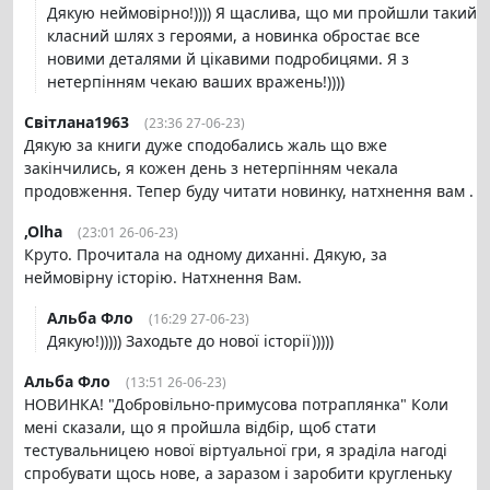
Дякую неймовірно!)))) Я щаслива, що ми пройшли такий
класний шлях з героями, а новинка обростає все
новими деталями й цікавими подробицями. Я з
нетерпінням чекаю ваших вражень!))))
Світлана1963
(23:36 27-06-23)
Дякую за книги дуже сподобались жаль що вже
закінчились, я кожен день з нетерпінням чекала
продовження. Тепер буду читати новинку, натхнення вам .
,Olha
(23:01 26-06-23)
Круто. Прочитала на одному диханні. Дякую, за
неймовірну історію. Натхнення Вам.
Альба Фло
(16:29 27-06-23)
Дякую!))))) Заходьте до нової історії)))))
Альба Фло
(13:51 26-06-23)
НОВИНКА! "Добровільно-примусова потраплянка" Коли
мені сказали, що я пройшла відбір, щоб стати
тестувальницею нової віртуальної гри, я зраділа нагоді
спробувати щось нове, а заразом і заробити кругленьку