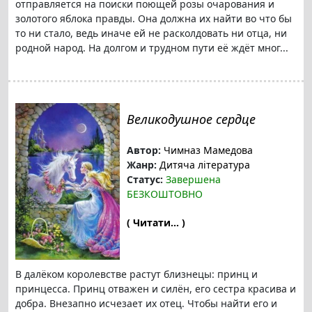
отправляется на поиски поющей розы очарования и
золотого яблока правды. Она должна их найти во что бы
то ни стало, ведь иначе ей не расколдовать ни отца, ни
родной народ. На долгом и трудном пути её ждёт мног...
Великодушное сердце
Автор:
Чимназ Мамедова
Жанр:
Дитяча література
Статус:
Завершена
БЕЗКОШТОВНО
( Читати... )
В далёком королевстве растут близнецы: принц и
принцесса. Принц отважен и силён, его сестра красива и
добра. Внезапно исчезает их отец. Чтобы найти его и