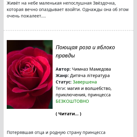
Живёт на небе маленькая непослушная Звёздочка,
которая вечно опаздывает взойти. Однажды она об этом
очень пожалеет....
Поющая роза и яблоко
правды
Автор:
Чимназ Мамедова
Жанр:
Дитяча література
Статус:
Завершена
Теги:
магия и волшебство
,
приключения
, принцесса
БЕЗКОШТОВНО
( Читати... )
Потерявшая отца и родную страну принцесса