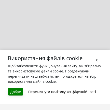
Використання файлів cookie
X
Щоб забезпечити функціонування сайту, ми збираємо
та використовуємо файли cookie. Продовжуючи
переглядати наш веб-сайт, ви погоджуєтеся на збір і
використання файлів cookie.
БУКУРУК
Добре
Переглянути політику конфіденційності
Літературна платформа і бібліотека книг, які можна
безкоштовно читати онлайн. Тут Ви зможете читати
книги в процесі їх створення та першими після
завершення. Спілкуйтесь з авторами. Також зручно