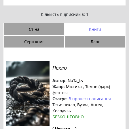
Кількість підписників: 1
Стіна
Книги
Серії книг
Блог
Пекло
Автор:
NaTa_Ly
Жанр:
Містика
,
Темне (дарк)
фентезі
Статус:
В процесі написання
Теги:
пекло
, Вузол
, Ангел
,
Колодязь
БЕЗКОШТОВНО
( Читати... )