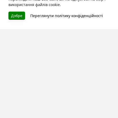
використання файлів cookie.
БУКУРУК
Добре
Переглянути політику конфіденційності
Літературна платформа і бібліотека книг, які можна
безкоштовно читати онлайн. Тут Ви зможете читати
книги в процесі їх створення та першими після
завершення. Спілкуйтесь з авторами. Також зручно
читати книги з телефона.
Моя бібліотека
Зареєструйтесь
та читайте улюблені книги онлайн
Про сервіс
Технічна підтримка
Угода користування
Політика конфіденційності
Правила розміщення контенту
Контакти:
info@bookuruk.com