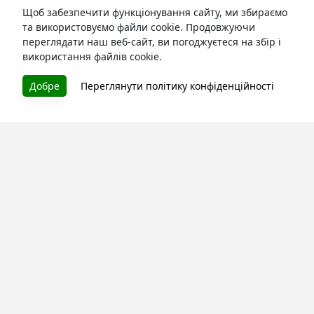
Щоб забезпечити функціонування сайту, ми збираємо
та використовуємо файли cookie. Продовжуючи
переглядати наш веб-сайт, ви погоджуєтеся на збір і
використання файлів cookie.
БУКУРУК
Добре
Переглянути політику конфіденційності
Літературна платформа і бібліотека книг, які можна
безкоштовно читати онлайн. Тут Ви зможете читати
книги в процесі їх створення та першими після
завершення. Спілкуйтесь з авторами. Також зручно
читати книги з телефона.
Моя бібліотека
Зареєструйтесь
та читайте улюблені книги онлайн
Про сервіс
Технічна підтримка
Угода користування
Політика конфіденційності
Правила розміщення контенту