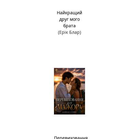
Найкращий
друг мого
брата
(Ерік Блар)
Перевиховання