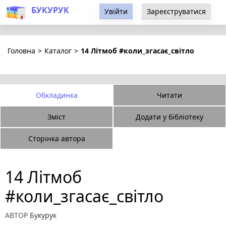
БУКУРУК
Увійти
Зареєструватися
Головна
>
Каталог
>
14 Літмоб #коли_згасає_світло
Обкладинка
Читати
Зміст
Додати у бібліотеку
Сторінка автора
14 Літмоб
#коли_згасає_світло
АВТОР
Букурук