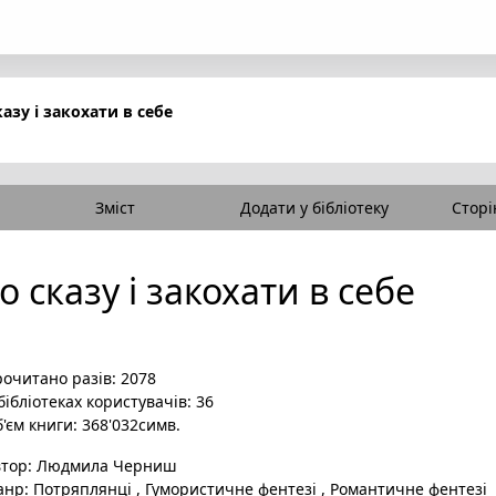
азу і закохати в себе
Зміст
Додати у бібліотеку
Сторі
 сказу і закохати в себе
очитано разів: 2078
бібліотеках користувачів: 36
'єм книги: 368'032симв.
втор:
Людмила Черниш
анр:
Потряплянці
,
Гумористичне фентезі
,
Романтичне фентезі