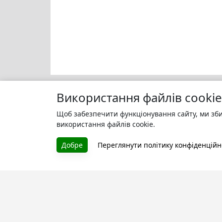
Використання файлів cookie
Щоб забезпечити функціонування сайту, ми зби
Моя бі
БУКУРУК
використання файлів cookie.
Зареєс
Літературна платформа і бібліотека
улюбле
Добре
Переглянути політику конфіденційн
книг, які можна безкоштовно
читати онлайн. Тут Ви зможете
читати книги в процесі їх
створення та першими після
завершення. Спілкуйтесь з
авторами. Також зручно читати
книги з телефона.