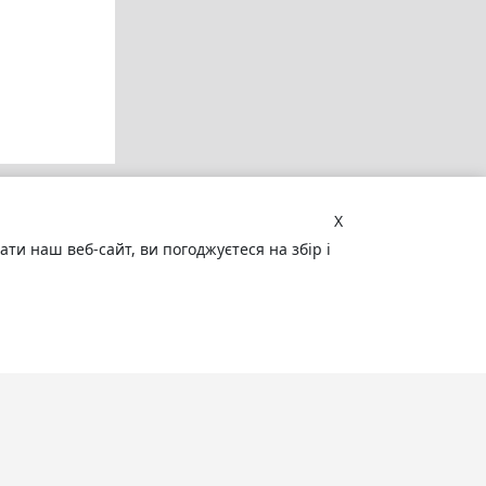
X
и наш веб-сайт, ви погоджуєтеся на збір і
Увага! Сайт може містити
матеріали, не призначені для
перегляду особами, які не досягли 18
років!