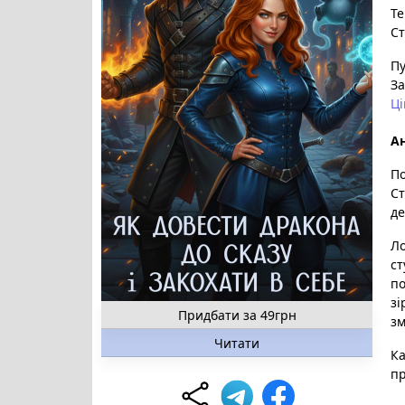
Те
Ст
Пу
За
Ці
Ан
По
Ст
де
Ло
ст
по
зі
Придбати за 49грн
зм
Читати
Ка
пр