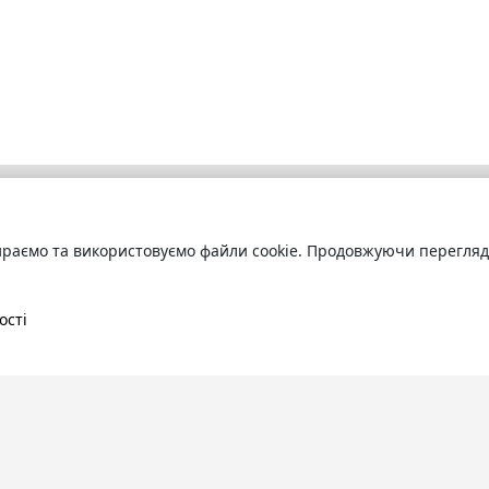
раємо та використовуємо файли cookie. Продовжуючи переглядат
бліотека
Про сервіс
труйтесь
та читайте
Технічна підтримка
ні книги онлайн
Угода користування
ості
Політика конфіденційності
Правила розміщення контенту
Контакти:
info@bookuruk.com