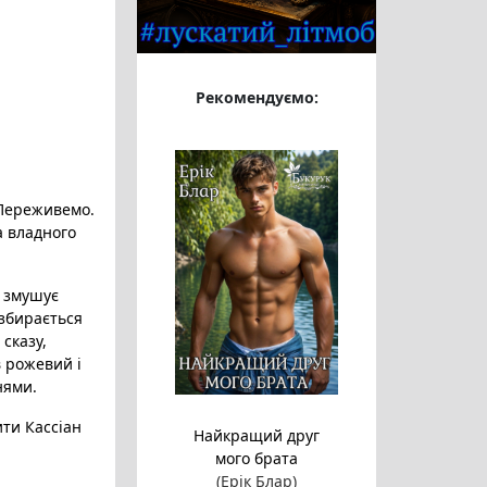
Рекомендуємо:
 Переживемо.
а владного
д змушує
 збирається
 сказу,
в рожевий і
нями.
ити Кассіан
Найкращий друг
мого брата
(Ерік Блар)