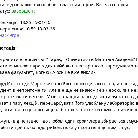
ги:
від ненависті до любові
, властний герой
, Весела героїня
атус:
Завершена
блікація: 18:25 25-01-26
вершення: 10:59 18-03-26
на: 49грн
отація:
трапити в інший світ? Гаразд. Опинитися в Магічній Академії?
ати істинною парою для найбільш нестерпного, зарозумілого т
кана факультету Вогню? А ось це вже виклик!
рд Кассіан де Морт звик, що його слово це закон, а один погля
удентів непритомніти. Але він ще не знайомий з Лерою, яка не
кірно чекати весілля. У неї є кращий план: довести лускатого до
рвати пару лекцій, перефарбувати його улюблену лабораторію 
усити цього грізного ящера бігати за нею з квітами та вибачен
жуть, від ненависті до любові один крок? Лера збирається змус
обігти цей шлях підстрибом, поки у нього не піде дим із вух.