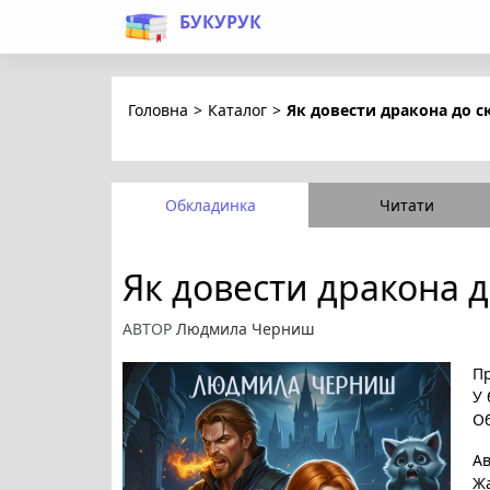
БУКУРУК
Головна
>
Каталог
>
Як довести дракона до ск
Обкладинка
Читати
Як довести дракона до
АВТОР
Людмила Черниш
Пр
У 
Об
А
Ж