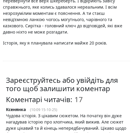
перевернути все верх шкереберть. І відкриють завісу
справжнього, яке колись здавалося нереальним. І всім
незрозумілим моментам є пояснення. А ти стаєш
невід'ємною ланкою чогось могутнього, чарівного та
казкового. Сирітка - головний ключ до відповідей, які вже
давно ніхто не може розгадати.
Історія, яку я планувала написати майже 20 років.
Зареєструйтесь або увійдіть для
того щоб залишити коментар
Коментарі читачів:
Ксенянка
(10:09 15-10-25)
Чудова історія. З цікавим сюжетом. На початку він дуже
нагадував історію про хлопчика, який вижив. Але сюжет
дуже цікавий та й кінець непередбачуваний. Цікаво щодо