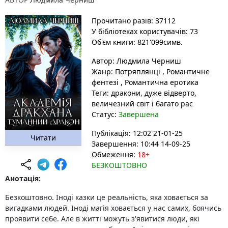
Прочитано разів: 37112
У бібліотеках користувачів: 73
Об'єм книги: 821'099симв.
Автор:
Людмила Черниш
Жанр:
Потряплянці
,
Романтичне
фентезі
,
Романтична еротика
Теги:
дракони
, дуже відверто
,
величезний світ і багато рас
Статус:
Завершена
Публікація: 12:02 21-01-25
Читати
Завершення: 10:44 14-09-25
Обмеження:
18+
БЕЗКОШТОВНО
Анотація:
Безкоштовно. Іноді казки це реальність, яка ховається за
вигадками людей. Іноді магія ховається у нас самих, боячись
проявити себе. Але в житті можуть з'явитися люди, які