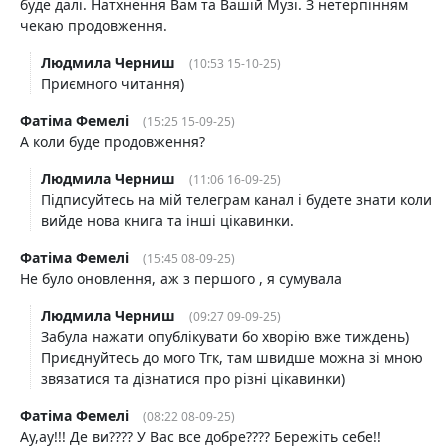
буде далі. Натхнення Вам та Вашій Музі. З нетерпінням
чекаю продовження.
Людмила Черниш
(10:53 15-10-25)
Приємного читання)
Фатіма Фемелі
(15:25 15-09-25)
А коли буде продовження?
Людмила Черниш
(11:06 16-09-25)
Підписуйтесь на мій телеграм канал і будете знати коли
вийде нова книга та інші цікавинки.
Фатіма Фемелі
(15:45 08-09-25)
Не було оновлення, аж з першого , я сумувала
Людмила Черниш
(09:27 09-09-25)
Забула нажати опублікувати бо хворію вже тиждень)
Приєднуйтесь до мого Тгк, там швидше можна зі мною
звязатися та дізнатися про різні цікавинки)
Фатіма Фемелі
(08:22 08-09-25)
Ау,ау!!! Де ви???? У Вас все добре???? Бережіть себе!!