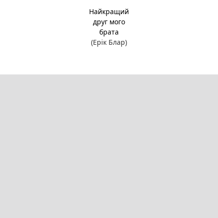
Найкращий
друг мого
брата
(Ерік Блар)