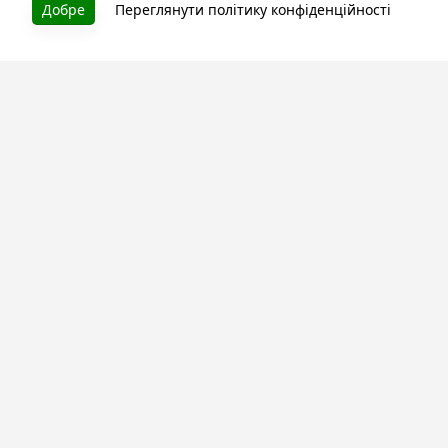
Добре
Переглянути політику конфіденційності
Літературна платформа і бібліотека книг, які можна
безкоштовно читати онлайн. Тут Ви зможете читати
книги в процесі їх створення та першими після
завершення. Спілкуйтесь з авторами. Також зручно
читати книги з телефона.
Моя бібліотека
Зареєструйтесь
та читайте улюблені книги онлайн
Про сервіс
Технічна підтримка
Угода користування
Політика конфіденційності
Правила розміщення контенту
Контакти:
info@bookuruk.com