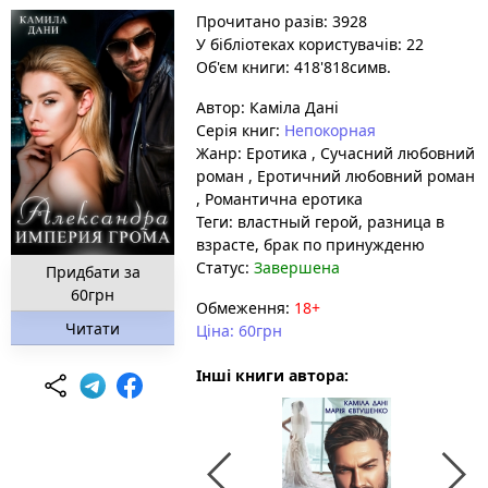
Прочитано разів: 3928
У бібліотеках користувачів: 22
Об'єм книги: 418'818симв.
Автор:
Каміла Дані
Серія книг:
Непокорная
Жанр:
Еротика
,
Сучасний любовний
роман
,
Еротичний любовний роман
,
Романтична еротика
Теги:
властный герой
, разница в
взрасте
, брак по принужденю
Статус:
Завершена
Придбати за
60грн
Обмеження:
18+
Читати
Ціна: 60грн
Інші книги автора: