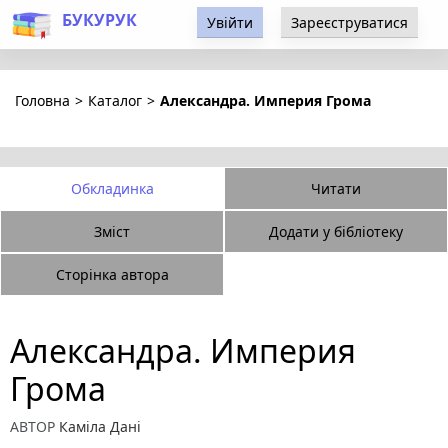
БУКУРУК
Увійти
Зареєструватися
Головна
>
Каталог
>
Александра. Империя Грома
Обкладинка
Читати
Зміст
Додати у бібліотеку
Сторінка автора
Александра. Империя
Грома
АВТОР
Каміла Дані