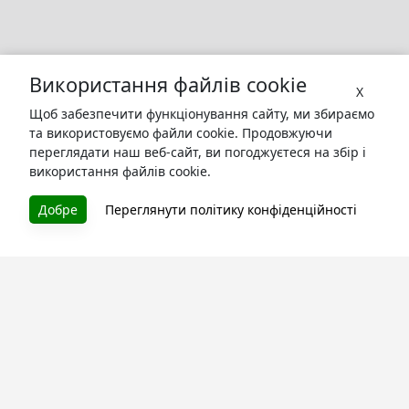
Використання файлів cookie
X
Щоб забезпечити функціонування сайту, ми збираємо
та використовуємо файли cookie. Продовжуючи
переглядати наш веб-сайт, ви погоджуєтеся на збір і
використання файлів cookie.
БУКУРУК
Добре
Переглянути політику конфіденційності
Літературна платформа і бібліотека книг, які можна
безкоштовно читати онлайн. Тут Ви зможете читати
книги в процесі їх створення та першими після
завершення. Спілкуйтесь з авторами. Також зручно
читати книги з телефона.
Моя бібліотека
Зареєструйтесь
та читайте улюблені книги онлайн
Про сервіс