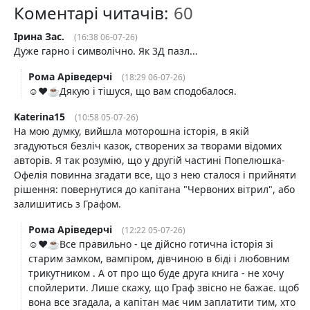
Коментарі читачів:
Ірина Зас.
(16:38 06-07-26)
Дуже гарно і символічно. Як 3Д пазл...
Рома Аріведерчі
(18:29 06-07-26)
☺️❤️☕️Дякую і тішуся, що вам сподобалося.
Katerina15
(10:58 05-07-26)
На мою думку, вийшла моторошна історія, в якій
згадуються безліч казок, створених за творами відомих
авторів. Я так розумію, що у другій частині Попелюшка-
Офелія повинна згадати все, що з нею сталося і прийняти
рішення: повернутися до капітана "Червоних вітрил", або
залишитись з Графом.
Рома Аріведерчі
(12:22 05-07-26)
☺️❤️☕️Все правильно - це дійсно готична історія зі
старим замком, вампіром, дівчиною в біді і любовним
трикутником . А от про що буде друга книга - не хочу
спойлерити. Лише скажу, що Граф звісно не бажає. щоб
вона все згадала, а капітан має чим заплатити тим, хто