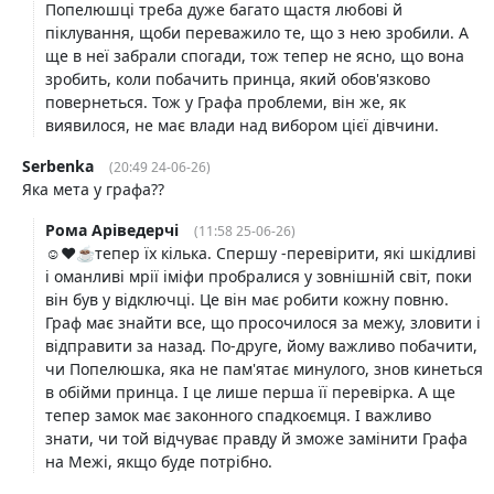
Попелюшці треба дуже багато щастя любові й
піклування, щоби переважило те, що з нею зробили. А
ще в неї забрали спогади, тож тепер не ясно, що вона
зробить, коли побачить принца, який обов'язково
повернеться. Тож у Графа проблеми, він же, як
виявилося, не має влади над вибором цієї дівчини.
Serbenka
(20:49 24-06-26)
Яка мета у графа??
Рома Аріведерчі
(11:58 25-06-26)
☺️❤️☕️тепер їх кілька. Спершу -перевірити, які шкідливі
і оманливі мрії іміфи пробралися у зовнішній світ, поки
він був у відключці. Це він має робити кожну повню.
Граф має знайти все, що просочилося за межу, зловити і
відправити за назад. По-друге, йому важливо побачити,
чи Попелюшка, яка не пам'ятає минулого, знов кинеться
в обійми принца. І це лише перша її перевірка. А ще
тепер замок має законного спадкоємця. І важливо
знати, чи той відчуває правду й зможе замінити Графа
на Межі, якщо буде потрібно.