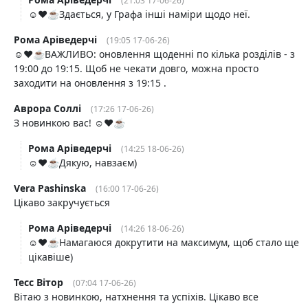
(21:03 17-06-26)
☺️❤️☕️Здається, у Графа інші наміри щодо неї.
Рома Аріведерчі
(19:05 17-06-26)
☺️❤️☕️ВАЖЛИВО: оновлення щоденні по кілька розділів - з
19:00 до 19:15. Щоб не чекати довго, можна просто
заходити на оновлення з 19:15 .
Аврора Соллі
(17:26 17-06-26)
З новинкою вас! ☺️❤️☕️
Рома Аріведерчі
(14:25 18-06-26)
☺️❤️☕️Дякую, навзаєм)
Vera Pashinska
(16:00 17-06-26)
Цікаво закручується
Рома Аріведерчі
(14:26 18-06-26)
☺️❤️☕️Намагаюся докрутити на максимум, щоб стало ще
цікавіше)
Тесс Вітор
(07:04 17-06-26)
Вітаю з новинкою, натхнення та успіхів. Цікаво все