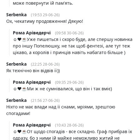
може повернути їй пам'ять.
Serbenka
(19:53 29-06-26)
Ох, чекатиму продовження! Дякую!
Рома Аріведерчі
(09:58 30-06-26)
☺️❤️☕️Уже пишеться і скоро буде, але спершу новинка
про іншу Попелюшку, не так щоб фентезі, але тут теж
цікаво, а королів і принців навіть набагато більше )
Serbenka
(22:25 28-06-26)
Як технічно він відвів її))
Рома Аріведерчі
(09:35 29-06-26)
☺️❤️☕️Ми ж не сумнівалися, що він і так вміє)
Serbenka
(21:56 27-06-26)
Ніхто не має влади над її снами, мріями, зрештою
спогадами!
Рома Аріведерчі
(10:43 28-06-26)
☺️❤️☕️От щодо спогадів - все складно. Граф прибрав їх
одразу, бо з ними їй майже неможливо житий не