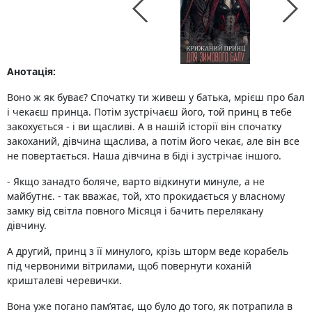
Анотація:
Воно ж як буває? Спочатку ти живеш у батька, мрієш про бал
і чекаєш принца. Потім зустрічаєш його, той принц в тебе
закохується - і ви щасливі. А в нашій історії він спочатку
закоханий, дівчина щаслива, а потім його чекає, але він все
не повертається. Наша дівчина в біді і зустрічає іншого.
- Якщо занадто боляче, варто відкинути минуле, а не
майбутнє. - так вважає, той, хто прокидається у власному
замку від світла повного Місяця і бачить перелякану
дівчину.
А другий, принц з її минулого, крізь шторм веде корабель
під червоними вітрилами, щоб повернути коханій
кришталеві черевички.
Вона уже погано пам’ятає, що було до того, як потрапила в