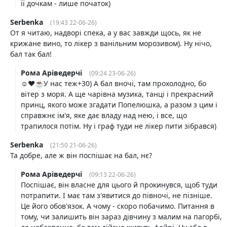
її дочкам - лише початок)
Serbenka
(19:43 22-06-26)
От я читаю, надворі спека, а у вас завжди щось, як не
крижане вино, то лікер з ванільним морозивом). Ну нічо,
бал так бал!
Рома Аріведерчі
(09:24 23-06-26)
☺️❤️☕️У нас теж+30) А бал вночі, там прохолодно, бо
вітер з моря. А ще чарівна музика, танці і прекрасний
принц, якого може згадати Попелюшка, а разом з цим і
справжнє ім'я, яке дає владу над нею, і все, що
трапилося потім. Ну і граф туди не лікер пити зібрався)
Serbenka
(21:50 21-06-26)
Та добре, але ж він поспішає на бал, нє?
Рома Аріведерчі
(09:13 22-06-26)
Поспішає, він власне для цього й прокинувся, щоб туди
потрапити. І має там з'явитися до півночі, не пізніше.
Це його обов'язок. А чому - скоро побачимо. Питання в
тому, чи залишить він зараз дівчину з малим на пагорбі,