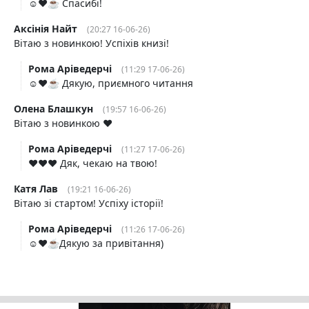
☺️❤️☕️ Спасибі!
Аксінія Найт
(20:27 16-06-26)
Вітаю з новинкою! Успіхів книзі!
Рома Аріведерчі
(11:29 17-06-26)
☺️❤️☕️ Дякую, приємного читання
Олена Блашкун
(19:57 16-06-26)
Вітаю з новинкою ❤️
Рома Аріведерчі
(11:27 17-06-26)
❤️❤️❤️ Дяк, чекаю на твою!
Катя Лав
(19:21 16-06-26)
Вітаю зі стартом! Успіху історії!
Рома Аріведерчі
(11:26 17-06-26)
☺️❤️☕️Дякую за привітання)