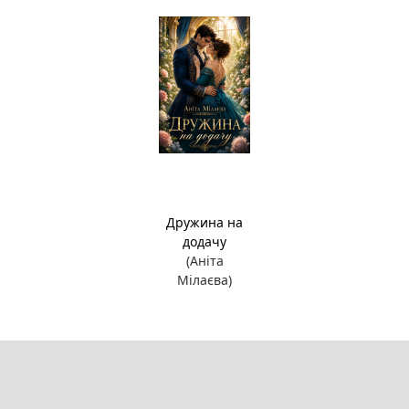
Дружина на
додачу
(Аніта
Мілаєва)