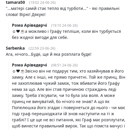
tamara50
(19:02 24-06-26)
"...матері самій стає тепло від турботи..." - які правильні
слова! Вірю! Дякую!
Рома Аріведерчі
(19:10 24-06-26)
☺️❤️☕️а можливо і Графу тепліше, коли він турбується
без жодної вигоди для себе.
Serbenka
(22:59 23-06-26)
Ага, нічого...Буде, ще й яка розплата буде!
Рома Аріведерчі
(08:51 24-06-26)
☺️❤️☕️Звісно він не подарує тим, хто хазяйнував в його
замку. Але є інші, не прямо причетні. Той же принц. Він
не захоплював чужий замок, тож вбивати його Графу
нема за що. Але він став причиною страждань леді
замку. Треба з'ясувати, чи то була зла воля. А може
принц не винуватий, бо нічого не знав? А що як
Попелюшка його згадає і повернеться до нього - чи має
тоді граф перешкоджати їй знов наступити на ті ж
граблі? І це ще не всі питання, які Граф має розплутати,
щоб винести правильний вирок. Так що помста мачусі і