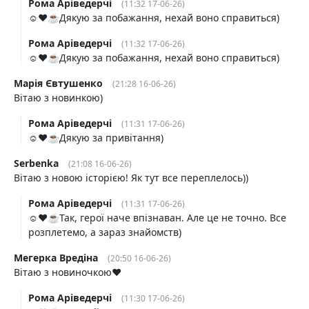
Рома Аріведерчі
(11:32 17-06-26)
☺️❤️☕️Дякую за побажання, нехай воно справиться)
Рома Аріведерчі
(11:32 17-06-26)
☺️❤️☕️Дякую за побажання, нехай воно справиться)
Марія Євтушенко
(21:28 16-06-26)
Вітаю з новинкою)
Рома Аріведерчі
(11:31 17-06-26)
☺️❤️☕️Дякую за привітання)
Serbenka
(21:08 16-06-26)
Вітаю з новою історією! Як тут все переплелось))
Рома Аріведерчі
(11:31 17-06-26)
☺️❤️☕️Так, герої наче впізнаван. Але це не точно. Все
розплетемо, а зараз знайомств)
Мегерка Вредіна
(20:50 16-06-26)
Вітаю з новиночкою❤️
Рома Аріведерчі
(11:30 17-06-26)