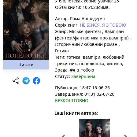
У бібліотеках користувачів: 25
Об'єм книги: 105'623симв.
Автор:
Рома Аріведерчі
Серія книг:
НЕ БІЙСЯ, Я З ТОБОЮ
Жанр:
Міське фентезі
,
Вампфан
(фентезі/фантастика про вампірів)
,
Історичний любовний роман
,
Готика
Теги:
готика
, вампіри
, любовний
трикутник
, попелюшка
, дитина
,
Читати
Зрада
, #я_з_тобою
Статус:
Завершена
Публікація: 18:47 16-06-26
Завершення: 01:31 02-07-26
БЕЗКОШТОВНО
Інші книги автора: