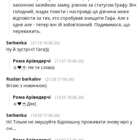
законною хазяйкою замку, рівною за статусом Графу. Він
голодний, жадає помсти і насправді ця дівчина може
відповісти за тих, хто спробував знищити Гафа. Але є
одне але - тепер він їй зобов'язаний. Подивимося, що
переважить.
Serbenka
(21:19 18-06-26)
Ну й зустріч!! Гага)))
Рома Аріведерчі
(11:37 19-06-26)
☺️❤️☕️ Не те слово)
Ruslan barkalov
(21:26 17-06-26)
Вітаю з новинкою)
Рома Аріведерчі
(14:25 18-06-26)
☺️❤️☕️Дяк)
Serbenka
(19:35 17-06-26)
Ні! Тільки не змушуйте бідолашну проживати знову мрії у
сні...
Рома Аріведерчі