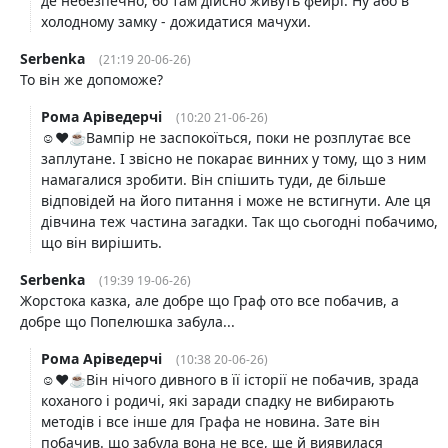
де небезпечно, бо там дійсно живуть фейрі. Ну або в
холодному замку - дожидатися мачухи.
Serbenka
(21:19 20-06-26)
То він же допоможе?
Рома Аріведерчі
(10:20 21-06-26)
☺️❤️☕️Вампір не заспокоїться, поки не розплутає все
заплутане. І звісно не покарає винних у тому, що з ним
намагалися зробити. Він спішить туди, де більше
відповідей на його питання і може не встигнути. Але ця
дівчина теж частина загадки. Так що сьогодні побачимо,
що він вирішить.
Serbenka
(19:39 19-06-26)
Жорстока казка, але добре що Граф ото все побачив, а
добре що Попелюшка забула...
Рома Аріведерчі
(10:38 20-06-26)
☺️❤️☕️Він нічого дивного в її історії не побачив, зрада
коханого і родичі, які заради спадку не вибирають
методів і все інше для Графа не новина. Зате він
побачив. що забула вона не все, ще й виявилася