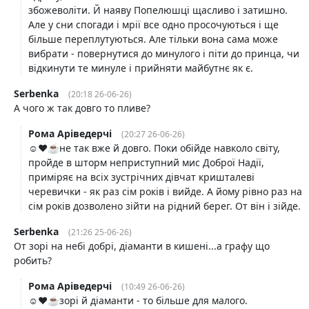
збожеволіти. Й наяву Попелюшці щасливо і затишно.
Але у сни спогади і мрії все одно просочуються і ще
більше переплутуються. Але тільки вона сама може
вибрати - повернутися до минулого і піти до принца, чи
відкинути те минуле і прийняти майбутнє як є.
Serbenka
(20:18 26-06-26)
А чого ж так довго то пливе?
Рома Аріведерчі
(20:27 26-06-26)
☺️❤️☕️не так вже й довго. Поки обійде навколо світу,
пройде в шторм неприступний мис Доброї Надії,
приміряє на всіх зустрічних дівчат кришталеві
черевички - як раз сім років і вийде. А йому рівно раз на
сім років дозволено зійти на рідний берег. От він і зійде.
Serbenka
(21:26 25-06-26)
От зорі на небі добрі, діаманти в кишені...а графу що
робить?
Рома Аріведерчі
(10:49 26-06-26)
☺️❤️☕️зорі й діаманти - то більше для малого.