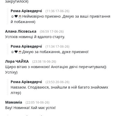
закрутилося)
Рома Аріведерчі
(11:36 17-06-26)
☺️❤️☕️Неймовірно приємно .Дякую за ваші привітання
й побажання)
Алана Лісовська
(06:59 17-06-26)
Успіхів новинці й вдалого старту.
Рома Аріведерчі
(11:34 17-06-26)
☺️❤️☕️Дякую за побажання, дуже приємно!
Лора ЧАЙКА
(23:38 16-06-26)
Щиро вітаю з новинкою! Анотацію двічі перечитувала))
Успіху)
Рома Аріведерчі
(23:53 20-06-26)
Навзаєм. Сподіваюся, знайшли в ній багато знайомих
літер)
Мамаміа
(22:05 16-06-26)
Вау! Новинка! Хай має успіх!