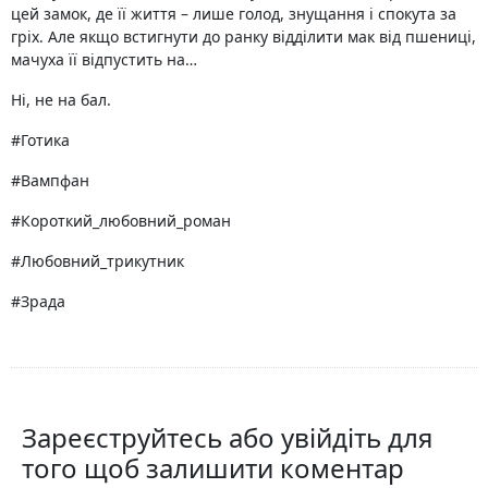
цей замок, де її життя – лише голод, знущання і спокута за
гріх. Але якщо встигнути до ранку відділити мак від пшениці,
мачуха її відпустить на…
Ні, не на бал.
#Готика
#Вампфан
#Короткий_любовний_роман
#Любовний_трикутник
#Зрада
Зареєструйтесь або увійдіть для
того щоб залишити коментар