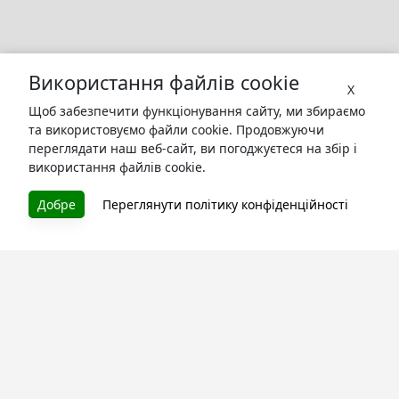
Використання файлів cookie
X
Щоб забезпечити функціонування сайту, ми збираємо
та використовуємо файли cookie. Продовжуючи
переглядати наш веб-сайт, ви погоджуєтеся на збір і
використання файлів cookie.
БУКУРУК
Добре
Переглянути політику конфіденційності
Літературна платформа і бібліотека книг, які можна
безкоштовно читати онлайн. Тут Ви зможете читати
книги в процесі їх створення та першими після
завершення. Спілкуйтесь з авторами. Також зручно
читати книги з телефона.
Моя бібліотека
Зареєструйтесь
та читайте улюблені книги онлайн
Про сервіс