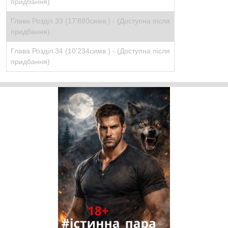
придбання)
Глава Розділ 33 (17'880симв.) -
(Доступна після
придбання)
Глава Розділ 34 (10'234симв.) -
(Доступна після
придбання)