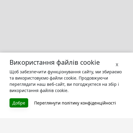
Використання файлів cookie
X
Щоб забезпечити функціонування сайту, ми збираємо
та використовуємо файли cookie. Продовжуючи
переглядати наш веб-сайт, ви погоджуєтеся на збір і
використання файлів cookie.
БУКУРУК
Добре
Переглянути політику конфіденційності
Літературна платформа і бібліотека книг, які можна
безкоштовно читати онлайн. Тут Ви зможете читати
книги в процесі їх створення та першими після
завершення. Спілкуйтесь з авторами. Також зручно
читати книги з телефона.