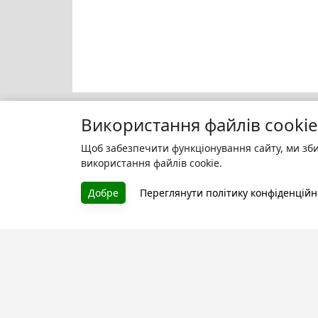
Використання файлів cookie
Щоб забезпечити функціонування сайту, ми зби
Моя бі
БУКУРУК
використання файлів cookie.
Зареєс
Літературна платформа і бібліотека
улюбле
Добре
Переглянути політику конфіденційн
книг, які можна безкоштовно
читати онлайн. Тут Ви зможете
читати книги в процесі їх
створення та першими після
завершення. Спілкуйтесь з
авторами. Також зручно читати
книги з телефона.