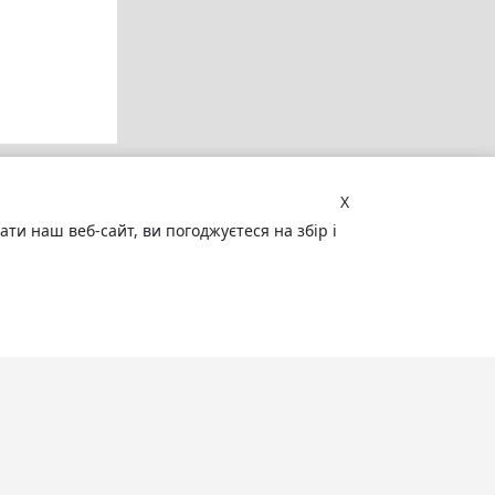
X
и наш веб-сайт, ви погоджуєтеся на збір і
Увага! Сайт може містити
матеріали, не призначені для
перегляду особами, які не досягли 18
років!