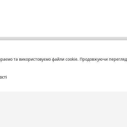
раємо та використовуємо файли cookie. Продовжуючи переглядат
бліотека
Про сервіс
труйтесь
та читайте
Технічна підтримка
ні книги онлайн
Угода користування
ості
Політика конфіденційності
Правила розміщення контенту
Контакти:
info@bookuruk.com