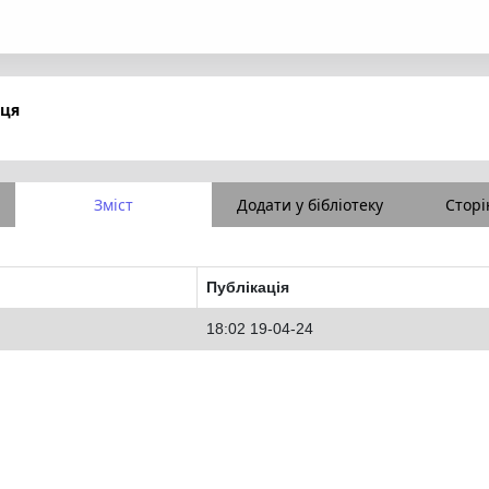
пця
Зміст
Додати у бібліотеку
Сторі
Публікація
18:02 19-04-24