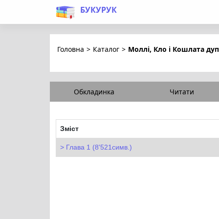
БУКУРУК
Головна
>
Каталог
>
Моллі, Кло і Кошлата ду
Обкладинка
Читати
Зміст
Глава 1 (8'521симв.)