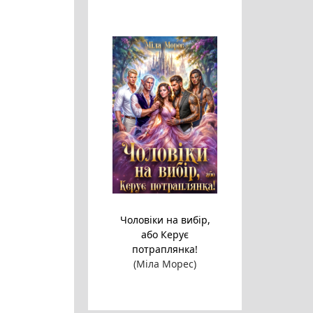
Чоловіки на вибір,
або Керує
потраплянка!
(Міла Морес)