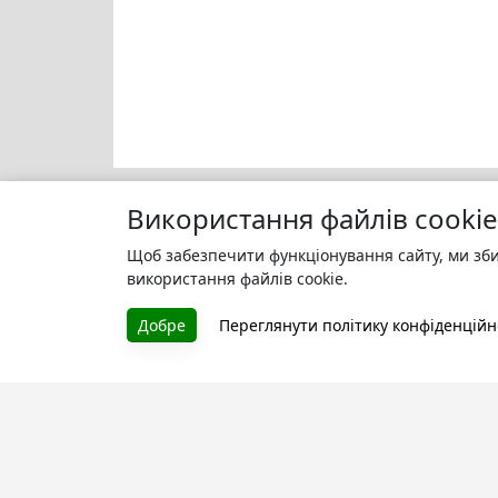
Використання файлів cookie
Щоб забезпечити функціонування сайту, ми зби
Моя бі
БУКУРУК
використання файлів cookie.
Зареєс
Літературна платформа і бібліотека
улюбле
Добре
Переглянути політику конфіденційн
книг, які можна безкоштовно
читати онлайн. Тут Ви зможете
читати книги в процесі їх
створення та першими після
завершення. Спілкуйтесь з
авторами. Також зручно читати
книги з телефона.