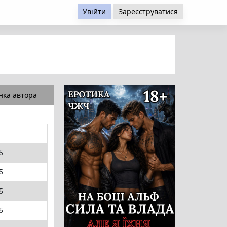
Увійти
Зареєструватися
нка автора
5
5
5
5