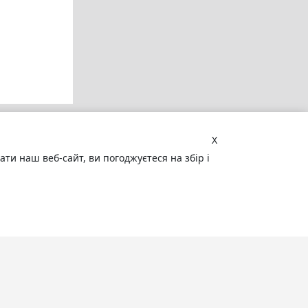
X
и наш веб-сайт, ви погоджуєтеся на збір і
Увага! Сайт може містити
матеріали, не призначені для
перегляду особами, які не досягли 18
років!