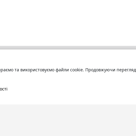
раємо та використовуємо файли cookie. Продовжуючи переглядат
бліотека
Про сервіс
труйтесь
та читайте
Технічна підтримка
ні книги онлайн
Угода користування
ості
Політика конфіденційності
Правила розміщення контенту
Контакти:
info@bookuruk.com