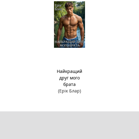
Найкращий
друг мого
брата
(Ерік Блар)