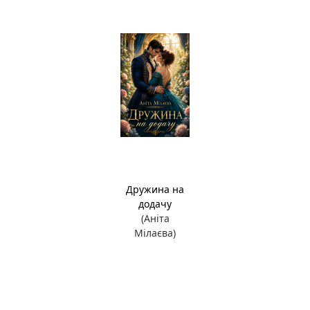
Дружина на
додачу
(Аніта
Мілаєва)