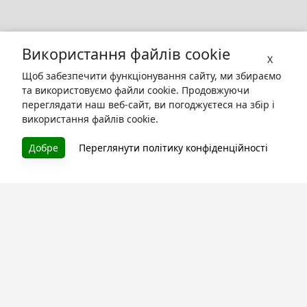
Використання файлів cookie
X
Щоб забезпечити функціонування сайту, ми збираємо
та використовуємо файли cookie. Продовжуючи
переглядати наш веб-сайт, ви погоджуєтеся на збір і
використання файлів cookie.
БУКУРУК
Добре
Переглянути політику конфіденційності
Літературна платформа і бібліотека книг, які можна
безкоштовно читати онлайн. Тут Ви зможете читати
книги в процесі їх створення та першими після
завершення. Спілкуйтесь з авторами. Також зручно
читати книги з телефона.
Моя бібліотека
Зареєструйтесь
та читайте улюблені книги онлайн
Про сервіс