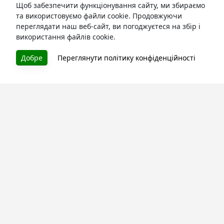
Щоб забезпечити функціонування сайту, ми збираємо
та використовуємо файли cookie. Продовжуючи
переглядати наш веб-сайт, ви погоджуєтеся на збір і
використання файлів cookie.
БУКУРУК
Добре
Переглянути політику конфіденційності
Літературна платформа і бібліотека книг, які можна
безкоштовно читати онлайн. Тут Ви зможете читати
книги в процесі їх створення та першими після
завершення. Спілкуйтесь з авторами. Також зручно
читати книги з телефона.
Моя бібліотека
Зареєструйтесь
та читайте улюблені книги онлайн
Про сервіс
Технічна підтримка
Угода користування
Політика конфіденційності
Правила розміщення контенту