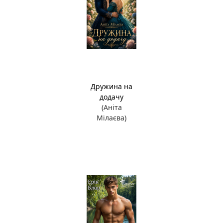
Дружина на
додачу
(Аніта
Мілаєва)