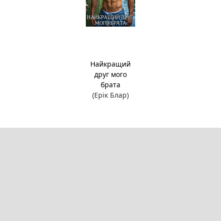
Найкращий
друг мого
брата
(Ерік Блар)