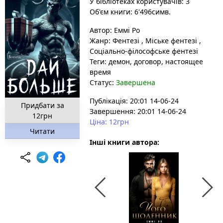
У бібліотеках користувачів: 3
Об'єм книги: 6'496симв.
Автор:
Еммі Ро
Жанр:
Фентезі
,
Міське фентезі
,
Соціально-філософське фентезі
Теги:
демон
, договор
, настоящее
время
Статус:
Завершена
Публікація: 20:01 14-06-24
Придбати за
Завершення: 20:01 14-06-24
12грн
Ціна: 12грн
Читати
Інші книги автора: