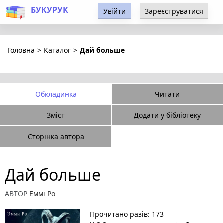
БУКУРУК
Увійти
Зареєструватися
Головна
>
Каталог
>
Дай больше
Обкладинка
Читати
Зміст
Додати у бібліотеку
Сторінка автора
Дай больше
АВТОР
Еммі Ро
Прочитано разів: 173