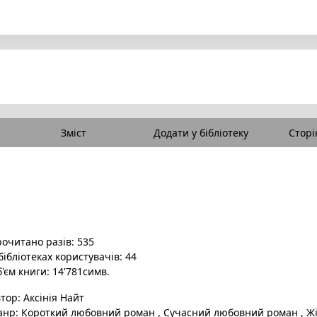
Зміст
Додати у бібліотеку
Сторі
очитано разів: 535
бібліотеках користувачів: 44
'єм книги: 14'781симв.
втор:
Аксінія Найт
анр:
Короткий любовний роман
,
Сучасний любовний роман
,
Жі