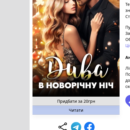
Те
зн
Ст
Пу
За
О
Ці
Ан
Лі
По
до
ск
Придбати за 20грн
Читати