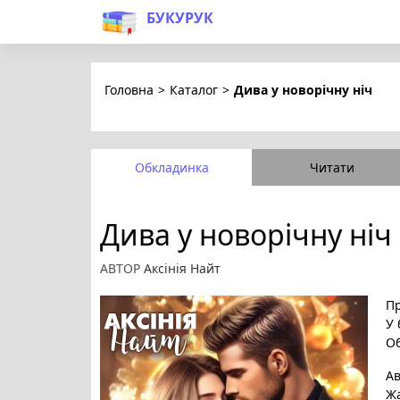
БУКУРУК
Головна
>
Каталог
>
Дива у новорічну ніч
Обкладинка
Читати
Дива у новорічну ніч
АВТОР
Аксінія Найт
Пр
У 
Об
А
Ж