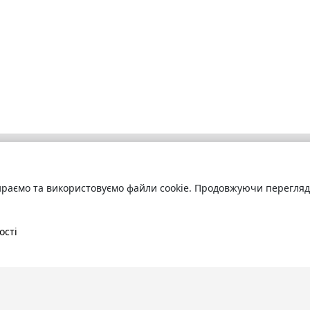
раємо та використовуємо файли cookie. Продовжуючи переглядат
бліотека
Про сервіс
труйтесь
та читайте
Технічна підтримка
ні книги онлайн
Угода користування
ості
Політика конфіденційності
Правила розміщення контенту
Контакти:
info@bookuruk.com