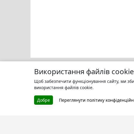
Використання файлів cookie
Щоб забезпечити функціонування сайту, ми зби
Моя бі
БУКУРУК
використання файлів cookie.
Зареєс
Літературна платформа і бібліотека
улюбле
Добре
Переглянути політику конфіденційн
книг, які можна безкоштовно
читати онлайн. Тут Ви зможете
читати книги в процесі їх
створення та першими після
завершення. Спілкуйтесь з