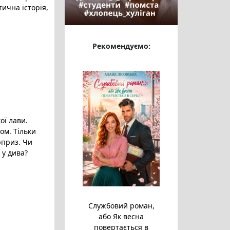
тична історія
,
Рекомендуємо:
ої лави.
ом. Тільки
рприз. Чи
 у дива?
Службовий роман,
або Як весна
повертається в