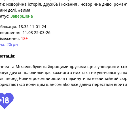
ги:
новорічна історія
, дружба і кохання
, новорічне диво
, роман
аки долі
, #зима
атус:
Завершена
блікація: 18:35 11-01-24
вершення: 11:03 25-03-26
бмеження:
18+
на: 20грн
отація:
ннея та Мікаель були найкращими друзями ще з університетськ
шук другої половинки для кожного з них так і не увінчався успіх
ля перед Новим роком вирішила підкинути їм незвичайний сю
ористаються вони цим шансом або вже давно перестали вірити