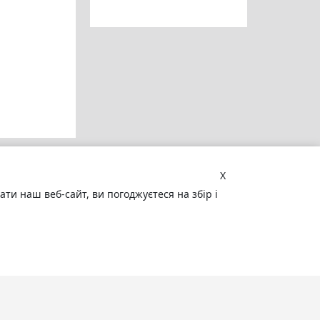
X
и наш веб-сайт, ви погоджуєтеся на збір і
Увага! Сайт може містити
матеріали, не призначені для
перегляду особами, які не досягли 18