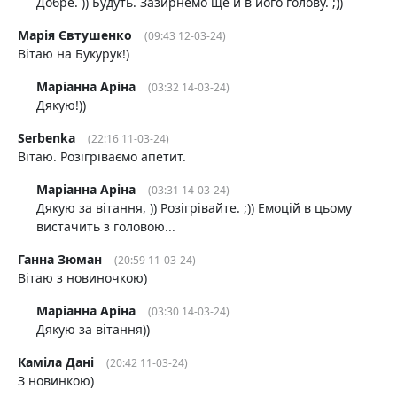
Добре. )) Будуть. Зазирнемо ще й в його голову. ;))
Марія Євтушенко
(09:43 12-03-24)
Вітаю на Букурук!)
Маріанна Аріна
(03:32 14-03-24)
Дякую!))
Serbenka
(22:16 11-03-24)
Вітаю. Розігріваємо апетит.
Маріанна Аріна
(03:31 14-03-24)
Дякую за вітання, )) Розігрівайте. ;)) Емоцій в цьому
вистачить з головою...
Ганна Зюман
(20:59 11-03-24)
Вітаю з новиночкою)
Маріанна Аріна
(03:30 14-03-24)
Дякую за вітання))
Каміла Дані
(20:42 11-03-24)
З новинкою)