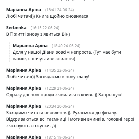
Маріанна Аріна
(18:41 24-06-24)
Любі читачі)) Книга щойно оновилася
Serbenka
(16:15 22-06-24)
В її житті знову з'явиться Він)
Маріанна Аріна
(18:40 24-06-24)
Доля у нашої Діани зовсім непроста. (Тут має бути
важке, співчутливе зітхання)
Маріанна Аріна
(14:35 22-06-24)
Любі читачі)) Заглядаємо в нову главу!
Маріанна Аріна
(12:29 21-06-24)
Одразу дві нові проди з'явилися в книзі. )) Запрошую!
Маріанна Аріна
(20:34 20-06-24)
Заходимо читати оновлення)). Рухаємося до фіналу.
Відкриваються всі таємниці і мотиви вчинків, головні герої
з'ясовують стосунки. ;))
Маріанна Аріна
(18:15 19-06-24)