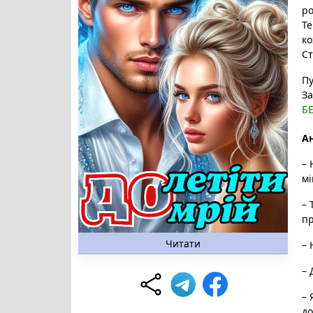
р
Те
ко
Ст
Пу
За
Б
Ан
– 
мі
– 
пр
Читати
– 
– 
– 
до