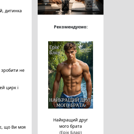
й, дитинка
Рекомендуємо:
ю зробити не
ей цирк і
Найкращий друг
мого брата
є, що Ви моя
(Ерік Блар)