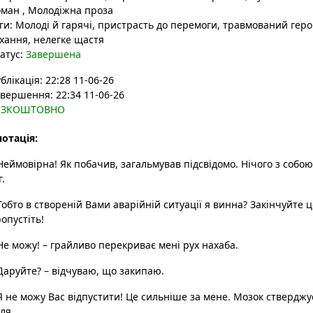
оман
,
Молодіжна проза
ги:
Молоді й гарячі, пристрасть до перемоги, травмований геро
хання, нелегке щастя
атус:
Завершена
блікація: 22:28 11-06-26
вершення: 22:34 11-06-26
ЕЗКОШТОВНО
отація:
Неймовірна! Як побачив, загальмував підсвідомо. Нічого з собо
г.
Тобто в створеній Вами аварійній ситуації я винна? Закінчуйте ц
опустіть!
Не можу! – грайливо перекриває мені рух нахаба.
Даруйте? – відчуваю, що закипаю.
Я не можу Вас відпустити! Це сильніше за мене. Мозок стверджу
ля...