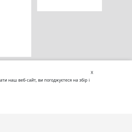
X
и наш веб-сайт, ви погоджуєтеся на збір і
Увага! Сайт може містити
матеріали, не призначені для
перегляду особами, які не досягли 18