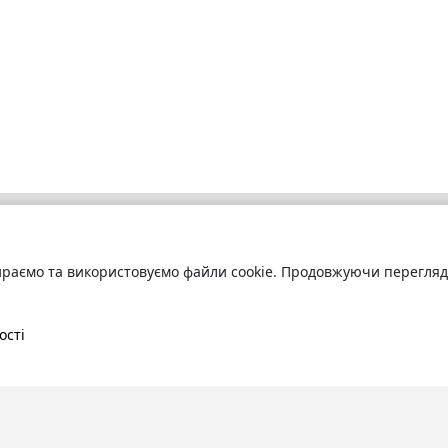
раємо та використовуємо файли cookie. Продовжуючи переглядат
бліотека
Про сервіс
труйтесь
та читайте
Технічна підтримка
ні книги онлайн
Угода користування
ості
Політика конфіденційності
Правила розміщення контенту
Контакти:
info@bookuruk.com