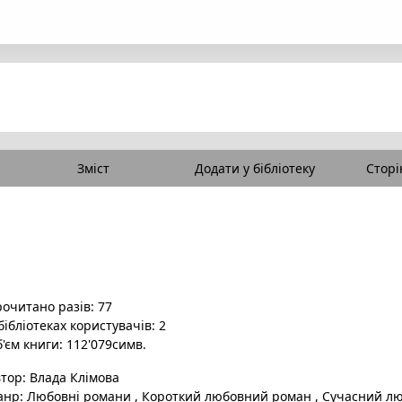
Зміст
Додати у бібліотеку
Сторі
очитано разів: 77
бібліотеках користувачів: 2
'єм книги: 112'079симв.
втор:
Влада Клімова
анр:
Любовні романи
,
Короткий любовний роман
,
Сучасний л