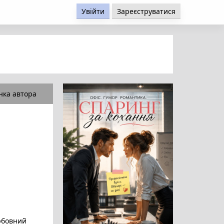
Увійти
Зареєструватися
нка автора
юбовний