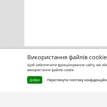
Використання файлів cookie
Щоб забезпечити функціонування сайту, ми зби
Моя бі
БУКУРУК
використання файлів cookie.
Зареєс
Літературна платформа і бібліотека
улюбле
Добре
Переглянути політику конфіденційн
книг, які можна безкоштовно
читати онлайн. Тут Ви зможете
читати книги в процесі їх
створення та першими після
завершення. Спілкуйтесь з