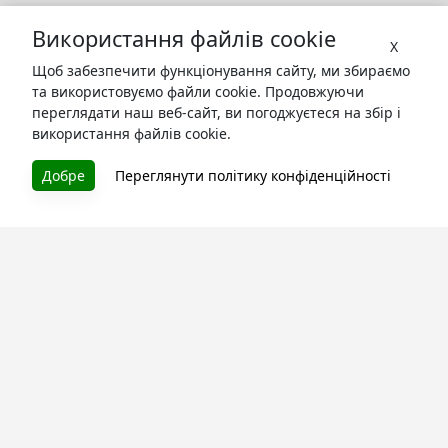
Використання файлів cookie
X
Щоб забезпечити функціонування сайту, ми збираємо
та використовуємо файли cookie. Продовжуючи
переглядати наш веб-сайт, ви погоджуєтеся на збір і
використання файлів cookie.
БУКУРУК
Добре
Переглянути політику конфіденційності
Літературна платформа і бібліотека книг, які можна
безкоштовно читати онлайн. Тут Ви зможете читати
книги в процесі їх створення та першими після
завершення. Спілкуйтесь з авторами. Також зручно
читати книги з телефона.
Моя бібліотека
Зареєструйтесь
та читайте улюблені книги онлайн
Про сервіс
Технічна підтримка