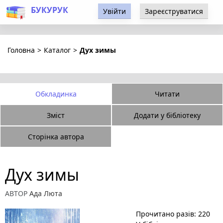
БУКУРУК
Увійти
Зареєструватися
Головна
>
Каталог
>
Дух зимы
Обкладинка
Читати
Зміст
Додати у бібліотеку
Сторінка автора
Дух зимы
АВТОР
Ада Люта
Прочитано разів: 220