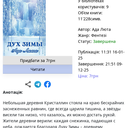
У бібліотеках
користувачів: 9
Об'єм книги:
11'228симв.
Автор:
Ада Люта
Жанр:
Фентезі
Статус:
Завершена
Публікація: 11:31 16-01-
25
Придбати за 7грн
Завершення: 21:51 09-
Читати
12-25
Ціна: 7грн
Анотація:
Небольшая деревня Кристаллин стояла на краю бескрайних
заснеженных равнин, где всегда царила тишина, а звёзды
висели так низко, что казалось, их можно достать рукой.
Жители деревни верили: каждая снежинка, падающая с
неба, рождается благодаря Духу Зимы – древнему