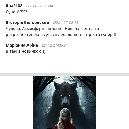
Яна2108
(22:41 27-08-24)
Супер! ????
Вікторія Бялковська
(22:21 27-08-24)
Чудово. Атмосферне дійство. Новела-фентезі з
ретроспективою в сучасну реальність - просто супер!!!
Маріанна Аріна
(21:12 27-08-24)
Вітаю з новинкою ))