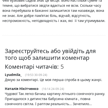
Фея бузкових садків знає це місце. Воно настільки сумне та
темне, що вибратися звідти вдається не всім. Скільки часу
вона перебувала в бажанні залишитися там назавжди, вона
не знає. Але добре пам’ятає біль, відчай, відсутність,
неспроможність, непідвладність і жах, які її там утримували.
Зареєструйтесь або увійдіть для
того щоб залишити коментар
Коментарі читачів:
Lyudmila_
(19:53 30-09-24)
Дякую за коментарі. Це моя перша спроба в цьому жанрі.
Наталія Нікітченко
(16:14 24-09-24)
Чудово! Так легко бачиш картину літнього сонячного ранку.
Пригадалося з дитинства бабусина кімната , повна
сонячного світла. І раптом реальність... Зачепило...