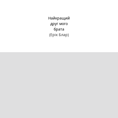
Найкращий
друг мого
брата
(Ерік Блар)