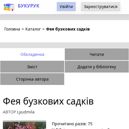
БУКУРУК
Увійти
Зареєструватися
Головна
>
Каталог
>
Фея бузкових садків
Обкладинка
Читати
Зміст
Додати у бібліотеку
Сторінка автора
Фея бузкових садків
АВТОР
Lyudmila
Прочитано разів: 75