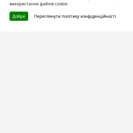
використання файлів cookie.
БУКУРУК
Добре
Переглянути політику конфіденційності
Літературна платформа і бібліотека книг, які можна
безкоштовно читати онлайн. Тут Ви зможете читати
книги в процесі їх створення та першими після
завершення. Спілкуйтесь з авторами. Також зручно
читати книги з телефона.
Моя бібліотека
Зареєструйтесь
та читайте улюблені книги онлайн
Про сервіс
Технічна підтримка
Угода користування
Політика конфіденційності
Правила розміщення контенту
Контакти:
info@bookuruk.com