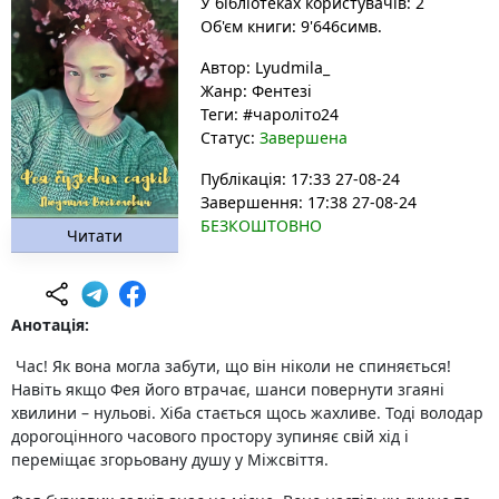
У бібліотеках користувачів: 2
Об'єм книги: 9'646симв.
Автор:
Lyudmila_
Жанр:
Фентезі
Теги:
#чароліто24
Статус:
Завершена
Публікація: 17:33 27-08-24
Завершення: 17:38 27-08-24
БЕЗКОШТОВНО
Читати
Анотація:
Час! Як вона могла забути, що він ніколи не спиняється!
Навіть якщо Фея його втрачає, шанси повернути згаяні
хвилини – нульові. Хіба стається щось жахливе. Тоді володар
дорогоцінного часового простору зупиняє свій хід і
переміщає згорьовану душу у Міжсвіття.