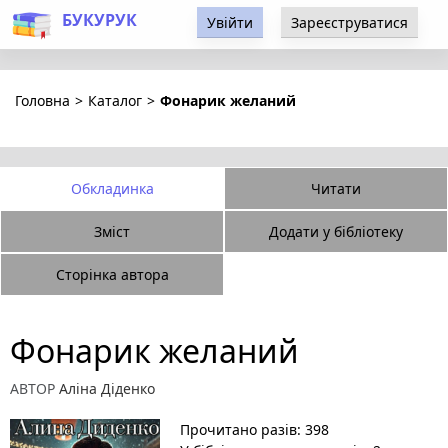
БУКУРУК
Увійти
Зареєструватися
Головна
>
Каталог
>
Фонарик желаний
Обкладинка
Читати
Зміст
Додати у бібліотеку
Сторінка автора
Фонарик желаний
АВТОР
Аліна Діденко
Прочитано разів: 398