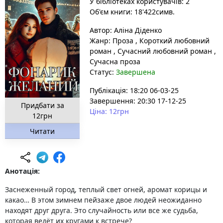
У бібліотеках користувачів: 2
Об'єм книги: 18'422симв.
Автор:
Аліна Діденко
Жанр:
Проза
,
Короткий любовний
роман
,
Сучасний любовний роман
,
Сучасна проза
Статус:
Завершена
Публікація: 18:20 06-03-25
Завершення: 20:30 17-12-25
Придбати за
Ціна: 12грн
12грн
Читати
Анотація:
Заснеженный город, теплый свет огней, аромат корицы и
какао… В этом зимнем пейзаже двое людей неожиданно
находят друг друга. Это случайность или все же судьба,
которая ведёт их кругами к встрече?