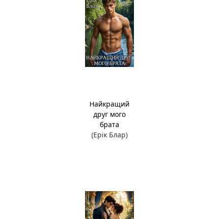
Найкращий
друг мого
брата
(Ерік Блар)