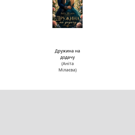
Дружина на
додачу
(Аніта
Мілаєва)