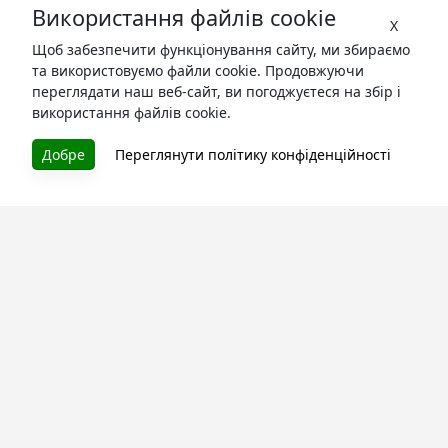
Використання файлів cookie
X
Щоб забезпечити функціонування сайту, ми збираємо
та використовуємо файли cookie. Продовжуючи
переглядати наш веб-сайт, ви погоджуєтеся на збір і
використання файлів cookie.
БУКУРУК
Добре
Переглянути політику конфіденційності
Літературна платформа і бібліотека книг, які можна
безкоштовно читати онлайн. Тут Ви зможете читати
книги в процесі їх створення та першими після
завершення. Спілкуйтесь з авторами. Також зручно
читати книги з телефона.
Моя бібліотека
Зареєструйтесь
та читайте улюблені книги онлайн
Про сервіс
Технічна підтримка
Угода користування