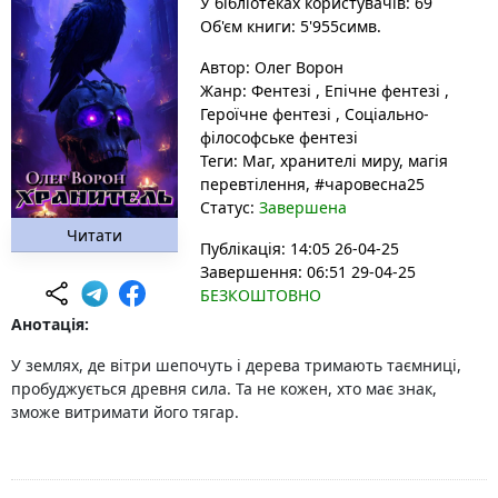
У бібліотеках користувачів: 69
Об'єм книги: 5'955симв.
Автор:
Олег Ворон
Жанр:
Фентезі
,
Епічне фентезі
,
Героїчне фентезі
,
Соціально-
філософське фентезі
Теги:
Маг
, хранителі миру
, магія
перевтілення
, #чаровесна25
Статус:
Завершена
Читати
Публікація: 14:05 26-04-25
Завершення: 06:51 29-04-25
БЕЗКОШТОВНО
Анотація:
У землях, де вітри шепочуть і дерева тримають таємниці,
пробуджується древня сила. Та не кожен, хто має знак,
зможе витримати його тягар.