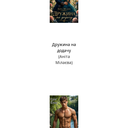
Дружина на
додачу
(Аніта
Мілаєва)