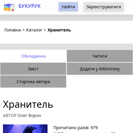
БУКУРУК
Увійти
Зареєструватися
Головна
>
Каталог
>
Хранитель
Обкладинка
Читати
Зміст
Додати у бібліотеку
Сторінка автора
Хранитель
АВТОР
Олег Ворон
Прочитано разів: 979