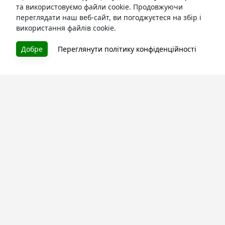
та використовуємо файли cookie. Продовжуючи
переглядати наш веб-сайт, ви погоджуєтеся на збір і
використання файлів cookie.
БУКУРУК
Добре
Переглянути політику конфіденційності
Літературна платформа і бібліотека книг, які можна
безкоштовно читати онлайн. Тут Ви зможете читати
книги в процесі їх створення та першими після
завершення. Спілкуйтесь з авторами. Також зручно
читати книги з телефона.
Моя бібліотека
Зареєструйтесь
та читайте улюблені книги онлайн
Про сервіс
Технічна підтримка
Угода користування
Політика конфіденційності
Правила розміщення контенту