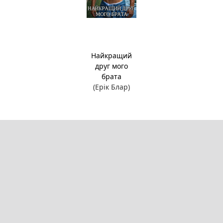
Найкращий
друг мого
брата
(Ерік Блар)