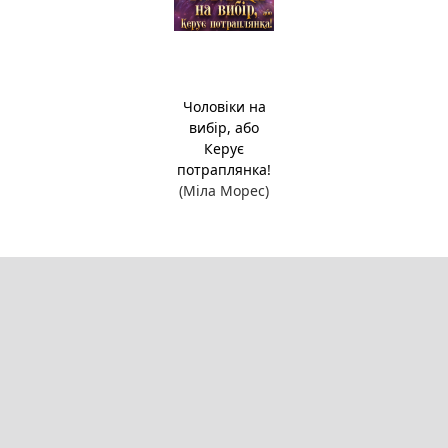
Чоловіки на
вибір, або
Керує
потраплянка!
(Міла Морес)