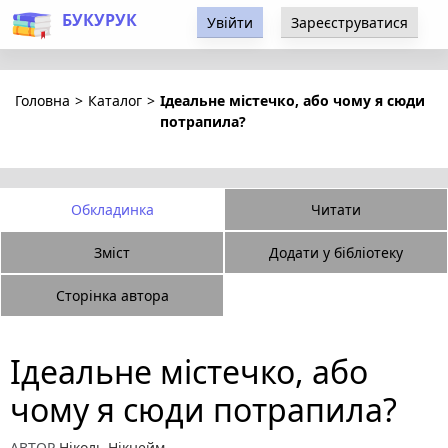
БУКУРУК
Увійти
Зареєструватися
Головна
>
Каталог
>
Ідеальне містечко, або чому я сюди
потрапила?
Обкладинка
Читати
Зміст
Додати у бібліотеку
Сторінка автора
Ідеальне містечко, або
чому я сюди потрапила?
АВТОР
Ніколь Нікнейм