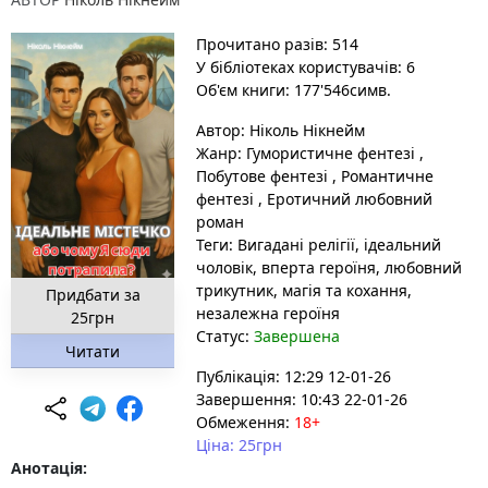
Прочитано разів: 514
У бібліотеках користувачів: 6
Об'єм книги: 177'546симв.
Автор:
Ніколь Нікнейм
Жанр:
Гумористичне фентезі
,
Побутове фентезі
,
Романтичне
фентезі
,
Еротичний любовний
роман
Теги:
Вигадані релігії
, ідеальний
чоловік
, вперта героїня
, любовний
трикутник
, магія та кохання
,
Придбати за
незалежна героїня
25грн
Статус:
Завершена
Читати
Публікація: 12:29 12-01-26
Завершення: 10:43 22-01-26
Обмеження:
18+
Ціна: 25грн
Анотація: