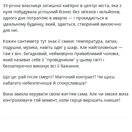
33-річна власниця затишної кав’ярні в центрі міста, яка з
нуля побудувала успішний бізнес без зв’язків і мільйонів,
одного дня потрапляє в аварію — і прокидається в
ідеальному будинку, який, здається, створений виключно
для неї.
Кожен сантиметр тут знає її смаки: температура, запах,
подушки, музика, навіть одяг у шафі. Але найголовніше —
там є він. Загадковий, неймовірно привабливий чоловік,
який називає себе її "провідником" у цьому світі і
беззаперечно виконує всі її бажання.
Що це: рай після смерті? Магічний контракт? Чи щось
набагато небезпечніше й спокусливіше?
Вона звикла керувати своїм життям сама. Але чи зможе вона
контролювати той момент, коли серце вирішить інакше?