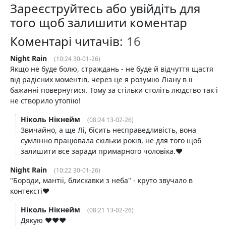
Зареєструйтесь або увійдіть для
того щоб залишити коментар
Коментарі читачів:
Night Rain
(10:24 30-01-26)
Якщо не буде болю, страждань - не буде й відчуття щастя
від радісних моментів, через це я розумію Ліану в її
бажанні повернутися. Тому за стільки століть людство так і
не створило утопію!
Ніколь Нікнейм
(08:24 13-02-26)
Звичайно, а ще Лі, бісить несправедливість, вона
сумлінно працювала скільки років, не для того щоб
залишити все заради примарного чоловіка.❤️
Night Rain
(10:22 30-01-26)
"Бороди, мантії, блискавки з неба" - круто звучало в
контексті❤️
Ніколь Нікнейм
(08:21 13-02-26)
Дякую ❤️❤️❤️