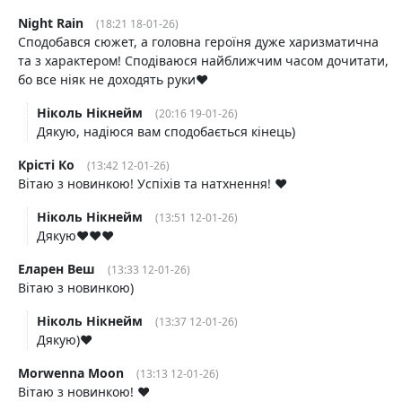
Night Rain
(18:21 18-01-26)
Сподобався сюжет, а головна героїня дуже харизматична
та з характером! Сподіваюся найближчим часом дочитати,
бо все ніяк не доходять руки❤️
Ніколь Нікнейм
(20:16 19-01-26)
Дякую, надіюся вам сподобається кінець)
Крісті Ко
(13:42 12-01-26)
Вітаю з новинкою! Успіхів та натхнення! ❤️
Ніколь Нікнейм
(13:51 12-01-26)
Дякую❤️❤️❤️
Еларен Веш
(13:33 12-01-26)
Вітаю з новинкою)
Ніколь Нікнейм
(13:37 12-01-26)
Дякую)❤️
Morwenna Moon
(13:13 12-01-26)
Вітаю з новинкою! ❤️