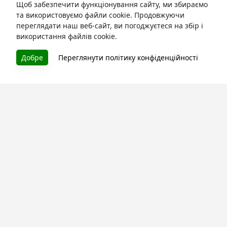
Щоб забезпечити функціонування сайту, ми збираємо
та використовуємо файли cookie. Продовжуючи
переглядати наш веб-сайт, ви погоджуєтеся на збір і
використання файлів cookie.
БУКУРУК
Добре
Переглянути політику конфіденційності
Літературна платформа і бібліотека книг, які можна
безкоштовно читати онлайн. Тут Ви зможете читати
книги в процесі їх створення та першими після
завершення. Спілкуйтесь з авторами. Також зручно
читати книги з телефона.
Моя бібліотека
Зареєструйтесь
та читайте улюблені книги онлайн
Про сервіс
Технічна підтримка
Угода користування
Політика конфіденційності