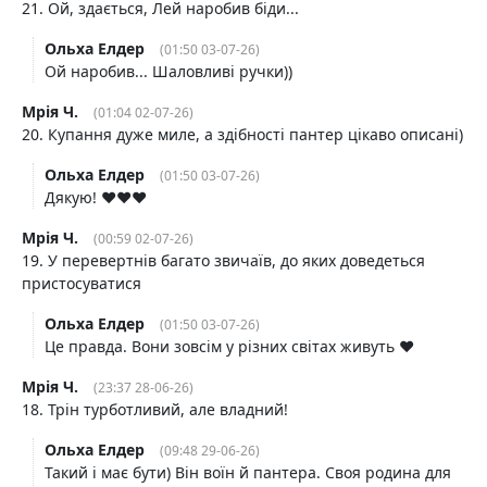
21. Ой, здається, Лей наробив біди...
Ольха Елдер
(01:50 03-07-26)
Ой наробив... Шаловливі ручки))
Мрія Ч.
(01:04 02-07-26)
20. Купання дуже миле, а здібності пантер цікаво описані)
Ольха Елдер
(01:50 03-07-26)
Дякую! ❤️❤️❤️
Мрія Ч.
(00:59 02-07-26)
19. У перевертнів багато звичаїв, до яких доведеться
пристосуватися
Ольха Елдер
(01:50 03-07-26)
Це правда. Вони зовсім у різних світах живуть ❤️
Мрія Ч.
(23:37 28-06-26)
18. Трін турботливий, але владний!
Ольха Елдер
(09:48 29-06-26)
Такий і має бути) Він воїн й пантера. Своя родина для