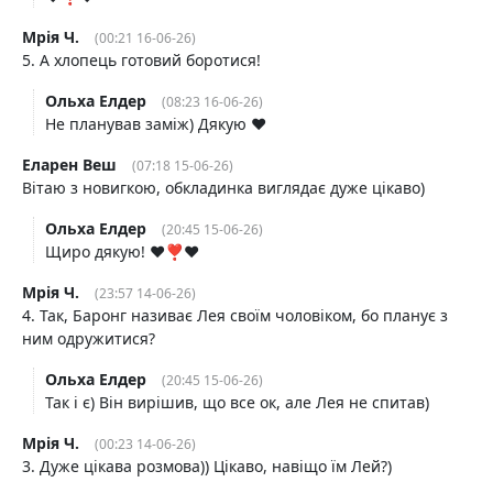
Мрія Ч.
(00:21 16-06-26)
5. А хлопець готовий боротися!
Ольха Елдер
(08:23 16-06-26)
Не планував заміж) Дякую ♥️
Еларен Веш
(07:18 15-06-26)
Вітаю з новигкою, обкладинка виглядає дуже цікаво)
Ольха Елдер
(20:45 15-06-26)
Щиро дякую! ♥️❣️♥️
Мрія Ч.
(23:57 14-06-26)
4. Так, Баронг називає Лея своїм чоловіком, бо планує з
ним одружитися?
Ольха Елдер
(20:45 15-06-26)
Так і є) Він вирішив, що все ок, але Лея не спитав)
Мрія Ч.
(00:23 14-06-26)
3. Дуже цікава розмова)) Цікаво, навіщо їм Лей?)