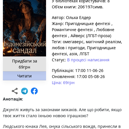
У бібліотеках користувачів: 8
Об'єм книги: 206'197симв.
Автор:
Ольха Елдер
Жанр:
Пригодницьке фентезі
,
Романтичне фентезі
,
Любовне
фентезі
,
Айверс (ЛГБТ-проза)
Теги:
омегаверс
, магічний реалізм
,
любов і пригоди
, Пригодницьке
фентезі
, азія
, ЛГБТ
Статус:
В процесі написання
Придбати за
69грн
Публікація: 17:00 11-06-26
Читати
Оновлення: 17:00 05-08-26
Ціна: 69грн
Анотація:
Джунглі живуть за законами хижаків. Але що робити, якщо
твоє життя стало їхньою новою іграшкою?
Людського юнака Лея, онука сільського вождя, принесли в