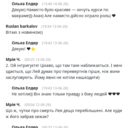
Ольха Елдер
(13:40 14-06-26)
Дякую) Намисто було красиве — хочуть курси по
макраме))) Ахах) Але намисто дійсно зіграло роль) ♥️
Ruslan barkalov
(19:34 13-06-26)
Вітаю з новинкою)
Ольха Елдер
(19:43 13-06-26)
Дякую! ♥️⭐
Мрія Ч.
(00:25 13-06-26)
2. Ой інтригуєте! Цікаво, що там таке наближається. І мені
здається, що Лей думає про перевертнів гірше, ніж вони
заслуговують. Йому явно не хотіли нашкодити)
Ольха Елдер
(19:43 13-06-26)
Не хотіли)) Він знаю тільки правду з боку людей ♥️♥️♥️
Мрія Ч.
(00:04 12-06-26)
Що ж, чутки про смерть Лея дещо перебільшені. Але куди
ж його забрав хижак?
Ольха Елдер
(00:33 12-06-26)