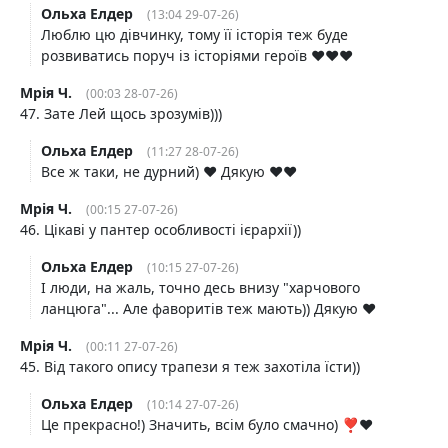
Ольха Елдер
(13:04 29-07-26)
Люблю цю дівчинку, тому її історія теж буде
розвиватись поруч із історіями героїв ❤️❤️❤️
Мрія Ч.
(00:03 28-07-26)
47. Зате Лей щось зрозумів)))
Ольха Елдер
(11:27 28-07-26)
Все ж таки, не дурний) ❤️ Дякую ❤️❤️
Мрія Ч.
(00:15 27-07-26)
46. Цікаві у пантер особливості ієрархії))
Ольха Елдер
(10:15 27-07-26)
І люди, на жаль, точно десь внизу "харчового
ланцюга"... Але фаворитів теж мають)) Дякую ❤️
Мрія Ч.
(00:11 27-07-26)
45. Від такого опису трапези я теж захотіла їсти))
Ольха Елдер
(10:14 27-07-26)
Це прекрасно!) Значить, всім було смачно) ❣️♥️