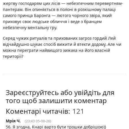
жертву господарям цих лісів — небезпечним перевертням-
пантерам. Він опиняється в полоні в розкішному палаці
самого принца Баронга — лютого чорного звіра, який
приховує своє людське обличчя і веде з бранцем
небезпечну ментальну гру.
Серед чужих ритуалів та прихованих загроз гордий Лей
відчайдушно шукає спосіб вижити й втекти додому. Але чи
можна переграти найвищого хижака на його власній
території?
Зареєструйтесь або увійдіть для
того щоб залишити коментар
Коментарі читачів:
Мрія Ч.
(23:43 05-08-26)
56. Я згодна, Кнарі варто бути трошки добрішою))