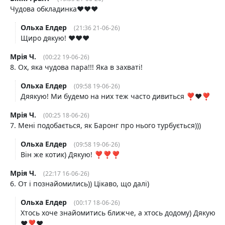
Чудова обкладинка♥️♥️♥️
Ольха Елдер
(21:36 21-06-26)
Щиро дякую! ♥️♥️♥️
Мрія Ч.
(00:22 19-06-26)
8. Ох, яка чудова пара!!! Яка в захваті!
Ольха Елдер
(09:58 19-06-26)
Дяякую! Ми будемо на них теж часто дивиться ❣️♥️❣️
Мрія Ч.
(00:25 18-06-26)
7. Мені подобається, як Баронг про нього турбується)))
Ольха Елдер
(09:58 19-06-26)
Він же котик) Дякую! ❣️❣️❣️
Мрія Ч.
(22:17 16-06-26)
6. От і познайомились)) Цікаво, що далі)
Ольха Елдер
(00:17 18-06-26)
Хтось хоче знайомитись ближче, а хтось додому) Дякую
♥️❣️♥️