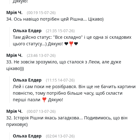
Дякую!
Мрія Ч.
(00:19 15-07-26)
34. Ось навіщо потрібен цей Рішна... Цікаво)
Ольха Елдер
(21:35 15-07-26)
Там дійсно статус: "Все складно" і це одна зі складових
цього статусу...) Дякую! ♥️❣️♥️
Мрія Ч.
(23:46 13-07-26)
33. Не зовсім зрозуміло, що сталося з Леєм, але дуже
цікаво)))
Ольха Елдер
(11:15 14-07-26)
Лей і сам поки не розібрався. Він ще не бачить картини
повністю, тому потрібно більше часу, щоб скласти
перші пазли ❣️ Дякую!
Мрія Ч.
(00:07 13-07-26)
32. Історія Рішни якась загадкова... Подивимось, що він
приховує)
Ольха Елдер
(02:04 13-07-26)