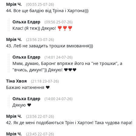
Мрія Ч.
(00:55 25-07-26)
44. Все ще балдію від Тріна і Хартона)))
Ольха Елдер
(09:56 25-07-26)
Клас! (Я теж)) Дякую! ❣️❣️❣️
Мрія Ч.
(23:56 23-07-26)
43. Леб не завадить трошки вмховання)))
Ольха Елдер
(14:01 24-07-26)
Ммм, думаю, Баронг впряже його на "не трошки", а
"вчись, дикун!")) Дякую! ❤️❤️❤️
Тіна Хвоя
(21:18 23-07-26)
Бажаю натхнення ❤️
Ольха Елдер
(14:00 24-07-26)
Дякую ❤️
Мрія Ч.
(23:56 22-07-26)
42. Як де мені подобаються Трін і Хартон! Така чудова пара!
Мрія Ч.
(23:45 22-07-26)