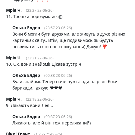
Мрія Ч.
(23:27 23-06-26)
11. Трошки порозумілися)))
Ольха Елдер
(23:57 23-06-26)
Вони б могли бути друзями, але живуть в дуже різних
картинках світу.. Втім, ще подивимось як будуть
розвиватись їх історії спілкування) Дякую! ❣️
Мрія Ч.
(22:21 22-06-26)
10. Ох, вони знайомі! Цікава зустріч!
Ольха Елдер
(00:38 23-06-26)
Були знайомі. Тепер наче чужі люди пл різні боки
барикади.. дякую ♥️♥️♥️
Мрія Ч.
(22:18 22-06-26)
9. Лякають вони Лея...
Ольха Елдер
(00:37 23-06-26)
Лякають, але й він теж переляканий)
Віккі Грант
(15:55 21-06-26)