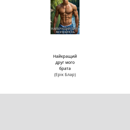
Найкращий
друг мого
брата
(Ерік Блар)