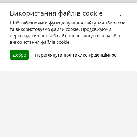
Використання файлів cookie
X
Щоб забезпечити функціонування сайту, ми збираємо
та використовуємо файли cookie. Продовжуючи
переглядати наш веб-сайт, ви погоджуєтеся на збір і
використання файлів cookie.
БУКУРУК
Добре
Переглянути політику конфіденційності
Літературна платформа і бібліотека книг, які можна
безкоштовно читати онлайн. Тут Ви зможете читати
книги в процесі їх створення та першими після
завершення. Спілкуйтесь з авторами. Також зручно
читати книги з телефона.
Моя бібліотека
Зареєструйтесь
та читайте улюблені книги онлайн
Про сервіс
Технічна підтримка