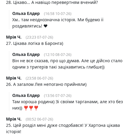
28. Цікаво... А навіщо перевертням вчений?
Ольха Елдер
(16:58 10-07-26)
Хм.. там неоднозначна історія. Ми будемо її
роздивлятись! ♥️
Мрія Ч.
(23:23 07-07-26)
27. Цікава логіка в Баронга)
Ольха Елдер
(12:10 08-07-26)
Він не все сказав, про що думав. Але це дійсно стало
одним з тригерів такі зацікавитись глибше))
Мрія Ч.
(23:58 06-07-26)
26. А загалом Лея непогано прийняли)
Ольха Елдер
(13:56 07-07-26)
Там хороша родина) Зі своїми тарганами, але хто без
них)) ❣️❣️❣️
Мрія Ч.
(00:52 06-07-26)
25. Цей розділ мені дуже сподобався! У Хартона цікава
історія!