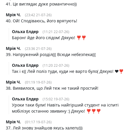
41. Це виглядає дуже романтично))
Мрія Ч.
(23:42 21-07-26)
40. Ой! Сподіваюсь, його врятують!
Ольха Елдер
(11:21 22-07-26)
Баронг йде його слідом! Дякую! ❣️❣️
Мрія Ч.
(23:36 21-07-26)
39. Напружений розділ((( Всюди небезпека(((
Ольха Елдер
(11:20 22-07-26)
Так і є(( Лей поліз туди, куди не варто було( Дякую! ♥️❣️
Мрія Ч.
(01:19 19-07-26)
38. Виявилося, що Лей теж не такий простий!
Ольха Елдер
(15:02 19-07-26)
Уроки таки були! Навіть найгірший студент на іспиті
мобілізує останню звивину :) Дякую! ❣️❣️❣️
Мрія Ч.
(01:17 19-07-26)
37. Лей знову знайшов якусь халепу)))