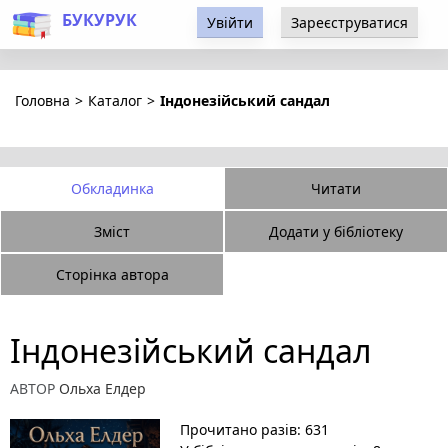
БУКУРУК
Увійти
Зареєструватися
Головна
>
Каталог
>
Індонезійський сандал
Обкладинка
Читати
Зміст
Додати у бібліотеку
Сторінка автора
Індонезійський сандал
АВТОР
Ольха Елдер
Прочитано разів: 631