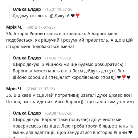
Ольха Елдер
(15:01 19-07-26)
Додому хотілось..))) Дякую! ♥️❣️
Мрія Ч.
(00:12 17-07-26)
36. Історія Рішни стає все цікавішою. А Баронг мені
подобається, як рішучий і розумний правитель. А ще в цій
історії мені подобаються імена!
Ольха Елдер
(14:35 17-07-26)
Щиро дякую! З Рішною ми ще будемо розбиратись) І
Баронг, а може навіть він з Леєм дійдуть до суті. Він
дійсно хороший спеціаліст королівських справ)) ♥️❣️♥️
Мрія Ч.
(23:00 15-07-26)
35. В цікаве місце Лей потрапив))) Взагалі дуже цікаво все!
Цікаво, чи знайдеться його Баронг)) І що там з тим ученим)
Ольха Елдер
(09:38 16-07-26)
Щиро дякую! Баронг таки пошукає)) До ученого ми
повернемось пізніше. Лею треба трохи більше знань та
вмінь для адаптації, щоб зануритися в історію Рішни ♥️