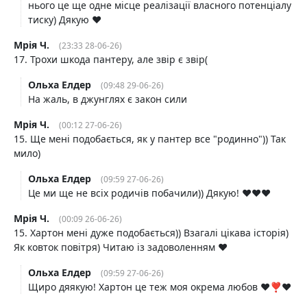
нього це ще одне місце реалізації власного потенціалу
тиску) Дякую ❤️
Мрія Ч.
(23:33 28-06-26)
17. Трохи шкода пантеру, але звір є звір(
Ольха Елдер
(09:48 29-06-26)
На жаль, в джунглях є закон сили
Мрія Ч.
(00:12 27-06-26)
15. Ще мені подобається, як у пантер все "родинно")) Так
мило)
Ольха Елдер
(09:59 27-06-26)
Це ми ще не всіх родичів побачили)) Дякую! ♥️♥️♥️
Мрія Ч.
(00:09 26-06-26)
15. Хартон мені дуже подобається)) Взагалі цікава історія)
Як ковток повітря) Читаю із задоволенням ❤️
Ольха Елдер
(09:59 27-06-26)
Щиро дяякую! Хартон це теж моя окрема любов ♥️❣️♥️