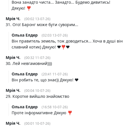
Вона занадто чиста... Занадто... Будемо дивитись!
Дякую! ❣️
Мрія Ч.
(00:02 13-07-26)
31. Ого! Баронг може бути суворим...
Ольха Елдер
(02:03 13-07-26)
Він правитель земель, тож доводиться... Хоча в душі він
славний котик) Дякую! ♥️❣️♥️
Мрія Ч.
(00:32 11-07-26)
30. Лей невгамовний))))
Ольха Елдер
(20:41 11-07-26)
Він робить те, що знає)) Дякую! ♥️
Мрія Ч.
(00:04 10-07-26)
29. Коротке вийшло знайомство
Ольха Елдер
(16:58 10-07-26)
Проте інформативне Дякую ❣️
Мрія Ч.
(00:01 10-07-26)