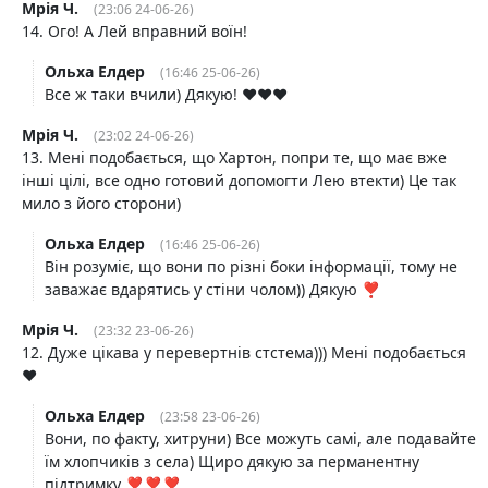
Мрія Ч.
(23:06 24-06-26)
14. Ого! А Лей вправний воїн!
Ольха Елдер
(16:46 25-06-26)
Все ж таки вчили) Дякую! ♥️♥️♥️
Мрія Ч.
(23:02 24-06-26)
13. Мені подобається, що Хартон, попри те, що має вже
інші цілі, все одно готовий допомогти Лею втекти) Це так
мило з його сторони)
Ольха Елдер
(16:46 25-06-26)
Він розуміє, що вони по різні боки інформації, тому не
заважає вдарятись у стіни чолом)) Дякую ❣️
Мрія Ч.
(23:32 23-06-26)
12. Дуже цікава у перевертнів стстема))) Мені подобається
❤️
Ольха Елдер
(23:58 23-06-26)
Вони, по факту, хитруни) Все можуть самі, але подавайте
їм хлопчиків з села) Щиро дякую за перманентну
підтримку ❣️❣️❣️