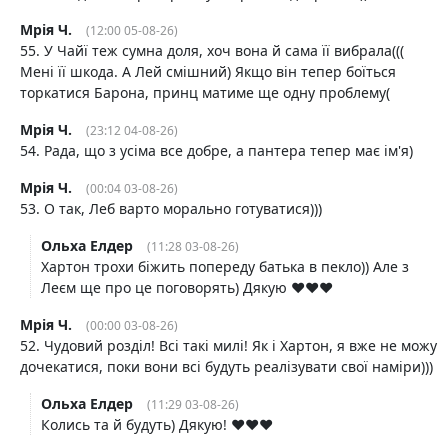
Мрія Ч.
(12:00 05-08-26)
55. У Чайї теж сумна доля, хоч вона й сама її вибрала(((
Мені її шкода. А Лей смішний) Якщо він тепер боїться
торкатися Барона, принц матиме ще одну проблему(
Мрія Ч.
(23:12 04-08-26)
54. Рада, що з усіма все добре, а пантера тепер має ім'я)
Мрія Ч.
(00:04 03-08-26)
53. О так, Леб варто морально готуватися)))
Ольха Елдер
(11:28 03-08-26)
Хартон трохи біжить попереду батька в пекло)) Але з
Леєм ще про це поговорять) Дякую ❤️❤️❤️
Мрія Ч.
(00:00 03-08-26)
52. Чудовий розділ! Всі такі милі! Як і Хартон, я вже не можу
дочекатися, поки вони всі будуть реалізувати свої наміри)))
Ольха Елдер
(11:29 03-08-26)
Колись та й будуть) Дякую! ❤️❤️❤️