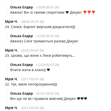
Ольха Елдер
(10:09 06-07-26)
Авжеж! Він зі своїми секретами ❤️ Дякую! ❣️❣️❣️
Мрія Ч.
(00:02 05-07-26)
24. Схоже, Баронг вирішив доєднатися)))
Ольха Елдер
(12:30 05-07-26)
Авжеж) Сім'я тримається разом) Дякую!
Мрія Ч.
(23:25 03-07-26)
23. Цікаво, що вони з Леєм робитимуть...
Ольха Елдер
(12:29 05-07-26)
Вчити жити в клані)) ❤️
Мрія Ч.
(23:17 02-07-26)
22. Так, миле непорозуміння)))
Ольха Елдер
(01:51 03-07-26)
Він ще не всі правила вивчив) Дякую! ❤️❤️❤️
Мрія Ч.
(23:13 02-07-26)