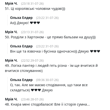
Мрія Ч.
(23:18 31-07-26)
51. Ці королівські чоловіки чудові)))
Ольха Елдер
(23:22 31-07-26)
Ах)) Дякую! ❤️❤️❤️
Мрія Ч.
(23:13 31-07-26)
50. Розділи з Хартоном - це прямо бальзам на душу)))
Ольха Елдер
(23:22 31-07-26)
Він ще та язвочка і бусінка одночасно)) Дякую ❤️❤️❤️
Мрія Ч.
(22:52 29-07-26)
49. Логіка пантер і людей геть різна - їм ще вчитися й
вчитися спілкуванню)
Ольха Елдер
(09:36 30-07-26)
О, так. Але ми маємо сподівання, що таки все
складеться) ❤️❤️❤️ Дякую
Мрія Ч.
(23:46 28-07-26)
48. Кнара мені сподобалася! Вле її історія сумна...