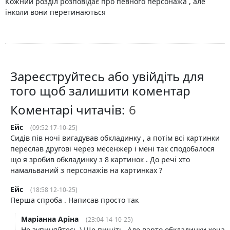
Кожний розділ розповідає про певного персонажа , але
інколи вони перетинаються
Зареєструйтесь або увійдіть для
того щоб залишити коментар
Коментарі читачів:
Ейс
(09:52 17-10-25)
Сидів пів ночі вигадував обкладинку , а потім всі картинки
переслав другові через месенжер і мені так сподобалося
що я зробив обкладинку з 8 картинок . До речі хто
намальваний з персонажів на картинках ?
Ейс
(18:58 12-10-25)
Перша спроба . Написав просто так
Маріанна Аріна
(23:04 14-10-25)
Не зупиняйтесь.) Ще пишіть. Але варто обкладинки хоча