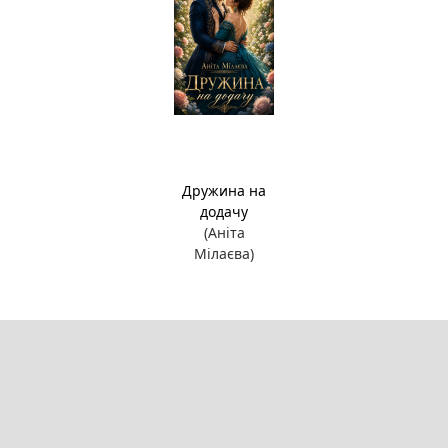
Дружина на
додачу
(Аніта
Мілаєва)