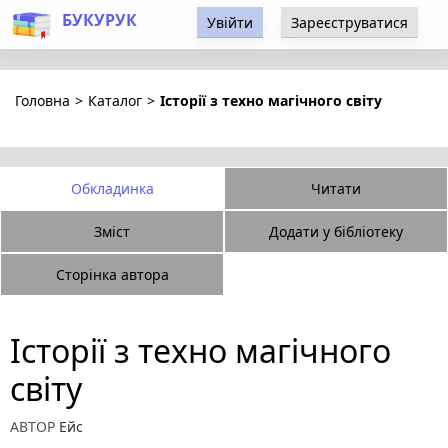
БУКУРУК
Увійти
Зареєструватися
Головна
>
Каталог
>
Історії з техно магічного світу
Обкладинка
Читати
Зміст
Додати у бібліотеку
Сторінка автора
Історії з техно магічного
світу
АВТОР
Ейс