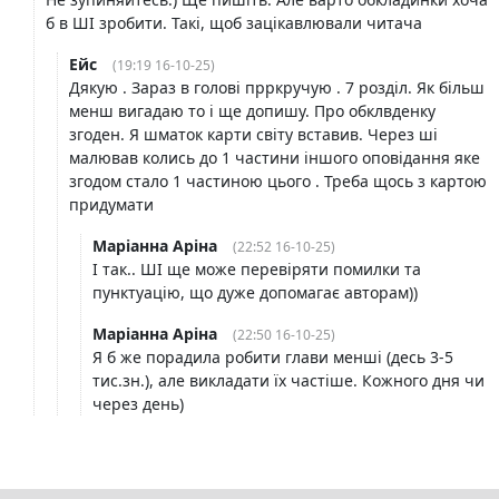
б в ШІ зробити. Такі, щоб зацікавлювали читача
Ейс
(19:19 16-10-25)
Дякую . Зараз в голові прркручую . 7 розділ. Як більш
менш вигадаю то і ще допишу. Про обклвденку
згоден. Я шматок карти світу вставив. Через ші
малював колись до 1 частини іншого оповідання яке
згодом стало 1 частиною цього . Треба щось з картою
придумати
Маріанна Аріна
(22:52 16-10-25)
І так.. ШІ ще може перевіряти помилки та
пунктуацію, що дуже допомагає авторам))
Маріанна Аріна
(22:50 16-10-25)
Я б же порадила робити глави менші (десь 3-5
тис.зн.), але викладати їх частіше. Кожного дня чи
через день)