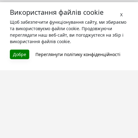
Використання файлів cookie
X
Щоб забезпечити функціонування сайту, ми збираємо
та використовуємо файли cookie. Продовжуючи
переглядати наш веб-сайт, ви погоджуєтеся на збір і
використання файлів cookie.
БУКУРУК
Добре
Переглянути політику конфіденційності
Літературна платформа і бібліотека книг, які можна
безкоштовно читати онлайн. Тут Ви зможете читати
книги в процесі їх створення та першими після
завершення. Спілкуйтесь з авторами. Також зручно
читати книги з телефона.
Моя бібліотека
Зареєструйтесь
та читайте улюблені книги онлайн
Про сервіс
Технічна підтримка