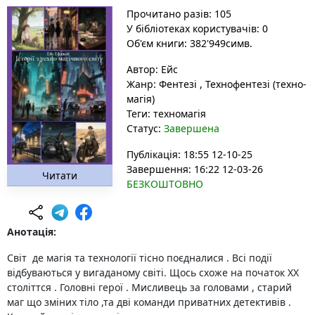
Прочитано разів: 105
У бібліотеках користувачів: 0
Об'єм книги: 382'949симв.
Автор:
Ейс
Жанр:
Фентезі
,
Технофентезі (техно-
магія)
Теги:
техномагія
Статус:
Завершена
Публікація: 18:55 12-10-25
Завершення: 16:22 12-03-26
Читати
БЕЗКОШТОВНО
Анотація:
Світ де магія та технології тісно поєдналися . Всі події
відбуваються у вигаданому світі. Щось схоже на початок ХХ
століттся . Головні герої . Мисливець за головами , старий
маг що зміних тіло ,та дві команди приватних детективів .