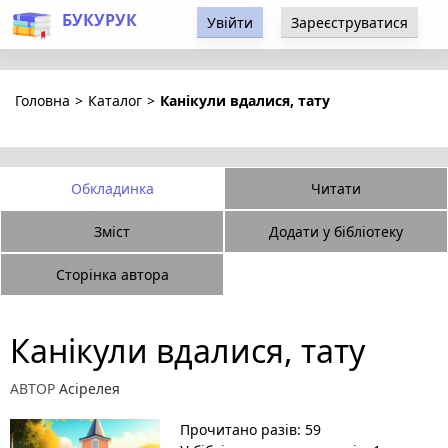
БУКУРУК
Увійти
Зареєструватися
Головна
>
Каталог
>
Канікули вдалися, тату
Обкладинка
Читати
Зміст
Додати у бібліотеку
Сторінка автора
Канікули вдалися, тату
АВТОР
Асірелея
Прочитано разів: 59