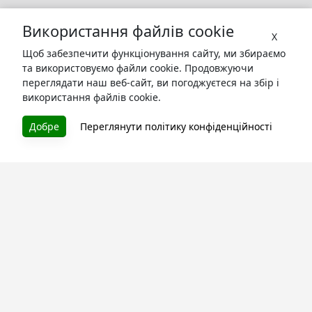
Використання файлів cookie
X
Щоб забезпечити функціонування сайту, ми збираємо
та використовуємо файли cookie. Продовжуючи
переглядати наш веб-сайт, ви погоджуєтеся на збір і
використання файлів cookie.
БУКУРУК
Добре
Переглянути політику конфіденційності
Літературна платформа і бібліотека книг, які можна
безкоштовно читати онлайн. Тут Ви зможете читати
книги в процесі їх створення та першими після
завершення. Спілкуйтесь з авторами. Також зручно
читати книги з телефона.
Моя бібліотека
Зареєструйтесь
та читайте улюблені книги онлайн
Про сервіс
Технічна підтримка