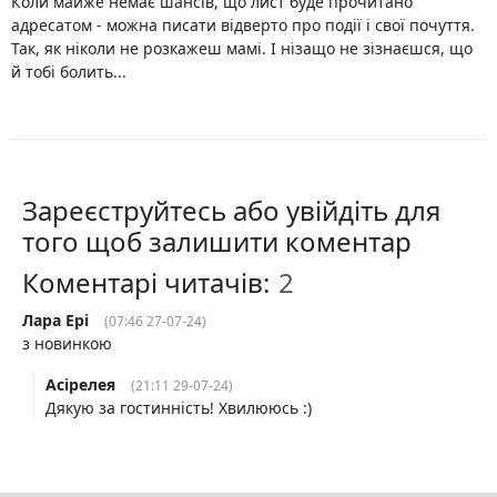
Коли майже немає шансів, що лист буде прочитано
адресатом - можна писати відверто про події і свої почуття.
Так, як ніколи не розкажеш мамі. І нізащо не зізнаєшся, що
й тобі болить...
Зареєструйтесь або увійдіть для
того щоб залишити коментар
Коментарі читачів:
Лара Ері
(07:46 27-07-24)
з новинкою
Асірелея
(21:11 29-07-24)
Дякую за гостинність! Хвилююсь :)