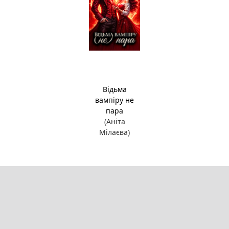
Відьма
вампіру не
пара
(Аніта
Мілаєва)