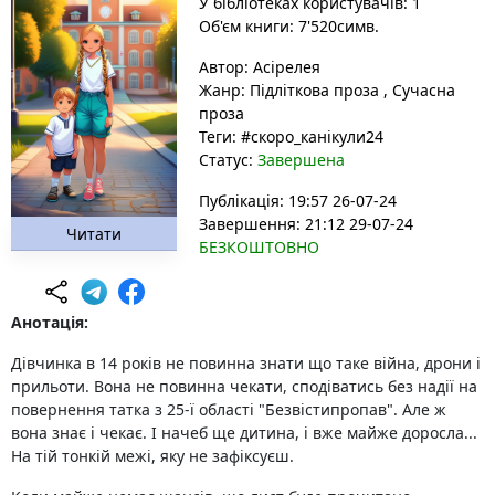
У бібліотеках користувачів: 1
Об'єм книги: 7'520симв.
Автор:
Асірелея
Жанр:
Підліткова проза
,
Сучасна
проза
Теги:
#скоро_канікули24
Статус:
Завершена
Публікація: 19:57 26-07-24
Завершення: 21:12 29-07-24
Читати
БЕЗКОШТОВНО
Анотація:
Дівчинка в 14 років не повинна знати що таке війна, дрони і
прильоти. Вона не повинна чекати, сподіватись без надії на
повернення татка з 25-ї області "Безвістипропав". Але ж
вона знає і чекає. І начеб ще дитина, і вже майже доросла...
На тій тонкій межі, яку не зафіксуєш.