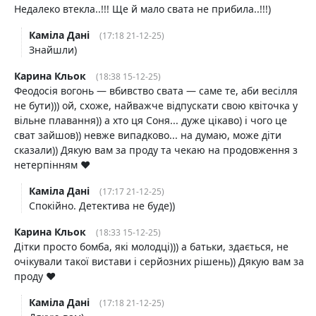
Недалеко втекла..!!! Ще й мало свата не прибила..!!!)
Каміла Дані
(17:18 21-12-25)
Знайшли)
Карина Кльок
(18:38 15-12-25)
Феодосія вогонь — вбивство свата — саме те, аби весілля
не бути))) ой, схоже, найважче відпускати свою квіточка у
вільне плавання)) а хто ця Соня... дуже цікаво) і чого це
сват зайшов)) невже випадково... на думаю, може діти
сказали)) Дякую вам за проду та чекаю на продовження з
нетерпінням ♥️
Каміла Дані
(17:17 21-12-25)
Спокійно. Детектива не буде))
Карина Кльок
(18:33 15-12-25)
Дітки просто бомба, які молодці))) а батьки, здається, не
очікували такої вистави і серйозних рішень)) Дякую вам за
проду ♥️
Каміла Дані
(17:18 21-12-25)