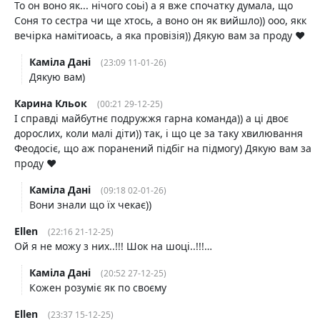
То он воно як... нічого соьі) а я вже спочатку думала, що
Соня то сестра чи ще хтось, а воно он як вийшло)) ооо, якк
вечірка намітиоась, а яка провізія)) Дякую вам за проду ♥️
Каміла Дані
(23:09 11-01-26)
Дякую вам)
Карина Кльок
(00:21 29-12-25)
І справді майбутнє подружжя гарна команда)) а ці двоє
дорослих, коли малі діти)) так, і що це за таку хвилювання
Феодосіє, що аж поранений підбіг на підмогу) Дякую вам за
проду ♥️
Каміла Дані
(09:18 02-01-26)
Вони знали що їх чекає))
Ellen
(22:16 21-12-25)
Ой я не можу з них..!!! Шок на шоці..!!!…
Каміла Дані
(20:52 27-12-25)
Кожен розуміє як по своєму
Ellen
(23:37 15-12-25)