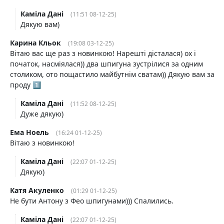
Каміла Дані
(11:51 08-12-25)
Дякую вам)
Карина Кльок
(19:08 03-12-25)
Вітаю вас ще раз з новинкою! Нарешті дісталася) ох і
початок, насміялася)) два шпигуна зустрілися за одним
столиком, ото пощастило майбутнім сватам)) Дякую вам за
проду 1️⃣
Каміла Дані
(11:52 08-12-25)
Дуже дякую)
Ема Ноель
(16:24 01-12-25)
Вітаю з новинкою!
Каміла Дані
(22:07 01-12-25)
Дякую)
Катя Акуленко
(01:29 01-12-25)
Не бути Антону з Фео шпигунами))) Спалились.
Каміла Дані
(22:07 01-12-25)