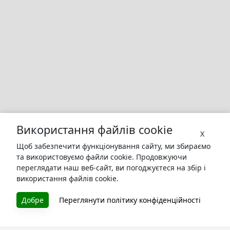
Використання файлів cookie
X
Щоб забезпечити функціонування сайту, ми збираємо
та використовуємо файли cookie. Продовжуючи
переглядати наш веб-сайт, ви погоджуєтеся на збір і
використання файлів cookie.
БУКУРУК
Добре
Переглянути політику конфіденційності
Літературна платформа і бібліотека книг, які можна
безкоштовно читати онлайн. Тут Ви зможете читати
книги в процесі їх створення та першими після