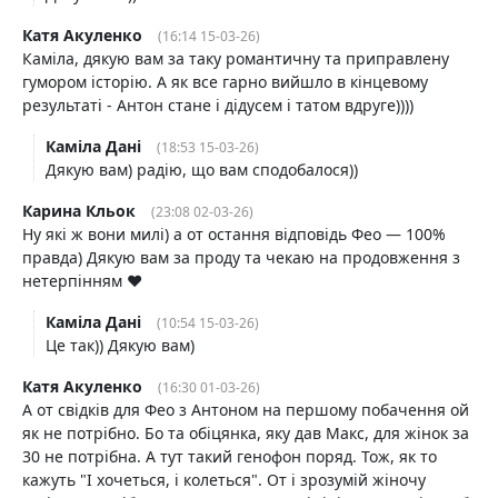
Катя Акуленко
(16:14 15-03-26)
Каміла, дякую вам за таку романтичну та приправлену
гумором історію. А як все гарно вийшло в кінцевому
результаті - Антон стане і дідусем і татом вдруге))))
Каміла Дані
(18:53 15-03-26)
Дякую вам) радію, що вам сподобалося))
Карина Кльок
(23:08 02-03-26)
Ну які ж вони милі) а от остання відповідь Фео — 100%
правда) Дякую вам за проду та чекаю на продовження з
нетерпінням ♥️
Каміла Дані
(10:54 15-03-26)
Це так)) Дякую вам)
Катя Акуленко
(16:30 01-03-26)
А от свідків для Фео з Антоном на першому побачення ой
як не потрібно. Бо та обіцянка, яку дав Макс, для жінок за
30 не потрібна. А тут такий генофон поряд. Тож, як то
кажуть "І хочеться, і колеться". От і зрозумій жіночу