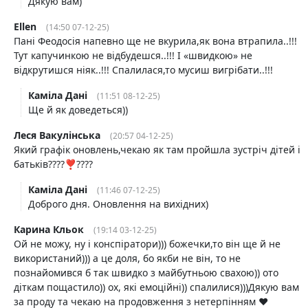
Дякую вам)
Ellen
(14:50 07-12-25)
Пані Феодосія напевно ще не вкурила,як вона втрапила..!!!
Тут капучинкою не відбудешся..!!! І «швидкою» не
відкрутишся ніяк..!!! Спалилася,то мусиш вигрібати..!!!
Каміла Дані
(11:51 08-12-25)
Ще й як доведеться))
Леся Вакулінська
(20:57 04-12-25)
Який графік оновлень,чекаю як там пройшла зустріч дітей і
батьків????❣️????
Каміла Дані
(11:46 07-12-25)
Доброго дня. Оновлення на вихідних)
Карина Кльок
(19:14 03-12-25)
Ой не можу, ну і конспіратори))) божечки,то він ще й не
використаний))) а це доля, бо якби не він, то не
познайомився б так швидко з майбутньою свахою)) ото
діткам пощастило)) ох, які емоційні)) спалилися)))Дякую вам
за проду та чекаю на продовження з нетерпінням ♥️