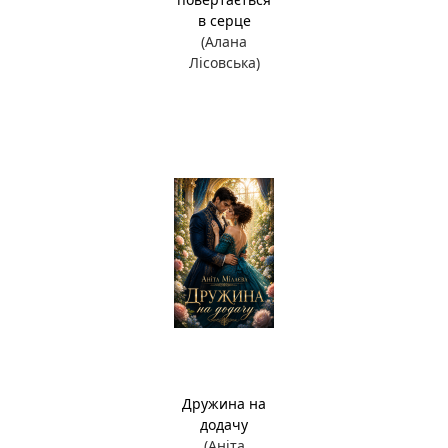
в серце
(Алана
Лісовська)
Дружина на
додачу
(Аніта