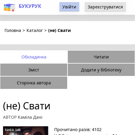
БУКУРУК
Увійти
Зареєструватися
Головна
>
Каталог
>
(не) Свати
Обкладинка
Читати
Зміст
Додати у бібліотеку
Сторінка автора
(не) Свати
АВТОР
Каміла Дані
Прочитано разів: 4102