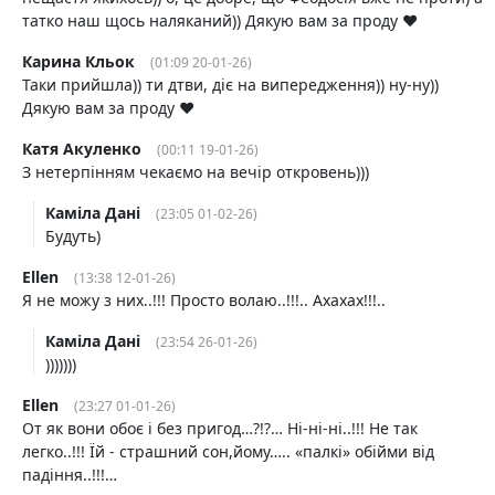
татко наш щось наляканий)) Дякую вам за проду ♥️
Карина Кльок
(01:09 20-01-26)
Таки прийшла)) ти дтви, діє на випередження)) ну-ну))
Дякую вам за проду ♥️
Катя Акуленко
(00:11 19-01-26)
З нетерпінням чекаємо на вечір откровень)))
Каміла Дані
(23:05 01-02-26)
Будуть)
Ellen
(13:38 12-01-26)
Я не можу з них..!!! Просто волаю..!!!.. Ахахах!!!..
Каміла Дані
(23:54 26-01-26)
)))))))
Ellen
(23:27 01-01-26)
От як вони обоє і без пригод…?!?… Ні-ні-ні..!!! Не так
легко..!!! Їй - страшний сон,йому….. «палкі» обійми від
падіння..!!!…