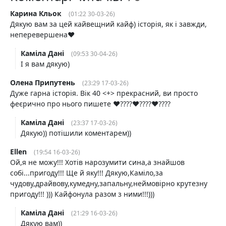
Карина Кльок
(01:22 30-03-26)
Дякую вам за цей кайвещний кайф) історія, як і завжди,
неперевершена♥️
Каміла Дані
(09:53 30-04-26)
І я вам дякую)
Олена Припутень
(23:29 17-03-26)
Дуже гарна історія. Вік 40 <+> прекрасний, ви просто
феєрично про нього пишете ❤️‍????❤️‍????❤️‍????
Каміла Дані
(23:37 17-03-26)
Дякую)) потішили коментарем))
Ellen
(19:54 16-03-26)
Ой,я не можу!!! Хотів нарозумити сина,а знайшов
собі...пригоду!!! Ще й яку!!! Дякую,Каміло,за
чудову,драйвову,кумедну,запальну,неймовірно крутезну
пригоду!!! ))) Кайфонула разом з ними!!!)))
Каміла Дані
(21:29 16-03-26)
Дякую вам))