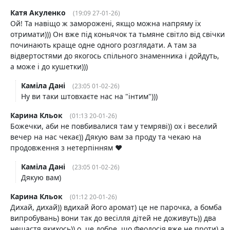
Катя Акуленко
(19:09 27-01-26)
Ой! Та навіщо ж заморожені, якщо можна напряму їх
отримати))) Он вже під коньячок та тьмяне світло від свічки
починають краще одне одного розглядати. А там за
відвертостями до якогось спільного знаменника і дойдуть,
а може і до кушетки)))
Каміла Дані
(23:05 01-02-26)
Ну ви таки штовхаєте нас на "інтим")))
Карина Кльок
(01:13 20-01-26)
Божечки, аби не повбивалися там у темряві)) ох і веселий
вечер на нас чекає)) Дякую вам за проду та чекаю на
продовження з нетерпінням ♥️
Каміла Дані
(23:05 01-02-26)
Дякую вам)
Карина Кльок
(01:12 20-01-26)
Дихай, дихай)) вдихай його аромат) це не парочка, а бомба
випробувань) вони так до весілля дітей не доживуть)) два
нещастя якихось)) о, це добре, що Феодосія вже не проти) а