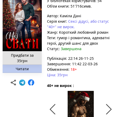
У бібліотеках користувачів: 54
Об'єм книги: 51'716симв.
Автор:
Каміла Дані
Серія книг:
Сексі дідусі, або статус
"40+" не вирок.
Жанр:
Короткий любовний роман
Теги:
гумор і романтика
, адекватні
герої
, другий шанс для двох
Статус:
Завершена
Придбати за
Публікація: 22:14 26-11-25
35грн
Завершення: 11:42 22-03-26
Читати
Обмеження:
18+
Ціна: 35грн
40+ не вирок :