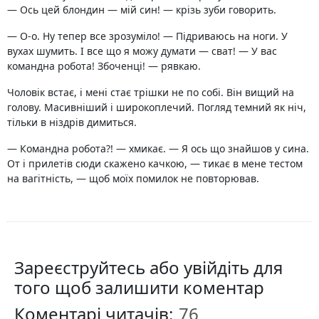
— Ось цей блондин — мій син! — крізь зуби говорить.
— О-о. Ну тепер все зрозуміло! — Підриваюсь на ноги. У
вухах шумить. І все що я можу думати — сват! — У вас
командна робота! Збоченці! — рявкаю.
Чоловік встає, і мені стає трішки не по собі. Він вищий на
голову. Масивніший і широкоплечий. Погляд темний як ніч,
тільки в ніздрів димиться.
— Командна робота?! — хмикає. — Я ось що знайшов у сина.
От і прилетів сюди скажено качкою, — тикає в мене тестом
на вагітність, — щоб моїх помилок не повторював.
Зареєструйтесь або увійдіть для
того щоб залишити коментар
Коментарі читачів: