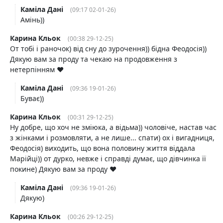
Каміла Дані
(09:17 02-01-26)
Амінь))
Карина Кльок
(00:38 29-12-25)
От тобі і раночок) від сну до зурочення)) бідна Феодосія))
Дякую вам за проду та чекаю на продовження з
нетерпінням ♥️
Каміла Дані
(09:36 19-01-26)
Буває))
Карина Кльок
(00:31 29-12-25)
Ну добре, що хоч не зміюка, а відьма)) чоловіче, настав час
з жінками і розмовляти, а не лише... спати) ох і вигадниця,
Феодосія) виходить, що вона половину життя віддала
Марійці)) от дурко, невже і справді думає, що дівчинка її
покине) Дякую вам за проду ♥️
Каміла Дані
(09:36 19-01-26)
Дякую)
Карина Кльок
(00:26 29-12-25)