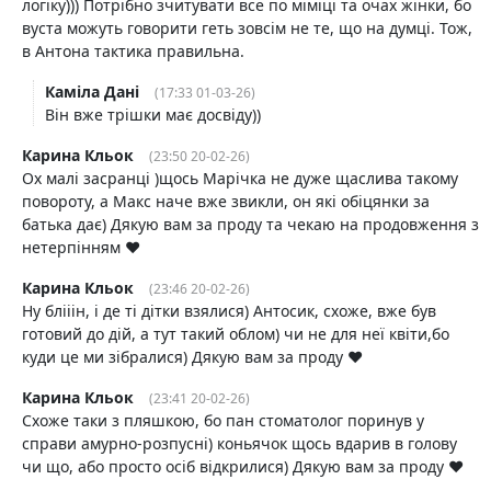
логіку))) Потрібно зчитувати все по міміці та очах жінки, бо
вуста можуть говорити геть зовсім не те, що на думці. Тож,
в Антона тактика правильна.
Каміла Дані
(17:33 01-03-26)
Він вже трішки має досвіду))
Карина Кльок
(23:50 20-02-26)
Ох малі засранці )щось Марічка не дуже щаслива такому
повороту, а Макс наче вже звикли, он які обіцянки за
батька дає) Дякую вам за проду та чекаю на продовження з
нетерпінням ♥️
Карина Кльок
(23:46 20-02-26)
Ну блііін, і де ті дітки взялися) Антосик, схоже, вже був
готовий до дій, а тут такий облом) чи не для неї квіти,бо
куди це ми зібралися) Дякую вам за проду ♥️
Карина Кльок
(23:41 20-02-26)
Схоже таки з пляшкою, бо пан стоматолог поринув у
справи амурно-розпусні) коньячок щось вдарив в голову
чи що, або просто осіб відкрилися) Дякую вам за проду ♥️