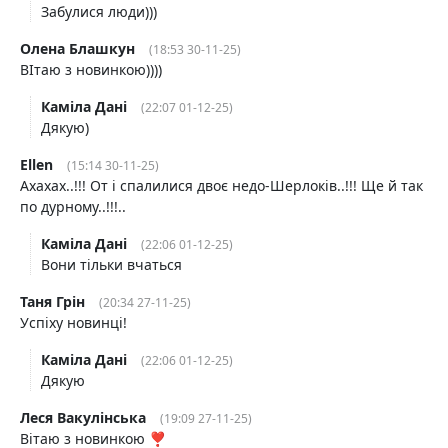
Забулися люди)))
Олена Блашкун
(18:53 30-11-25)
ВІтаю з новинкою))))
Каміла Дані
(22:07 01-12-25)
Дякую)
Ellen
(15:14 30-11-25)
Ахахах..!!! От і спалилися двоє недо-Шерлоків..!!! Ще й так
по дурному..!!!..
Каміла Дані
(22:06 01-12-25)
Вони тільки вчаться
Таня Грін
(20:34 27-11-25)
Успіху новинці!
Каміла Дані
(22:06 01-12-25)
Дякую
Леся Вакулінська
(19:09 27-11-25)
Вітаю з новинкою ❣️