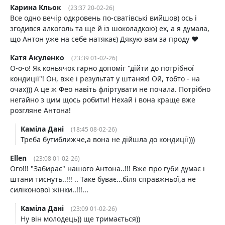
Карина Кльок
(23:37 20-02-26)
Все одно вечір одкровень по-сватівські вийшов) ось і
згодився алкоголь та ще й із шоколадкою) ех, а я думала,
що Антон уже на себе натякає) Дякую вам за проду ♥️
Катя Акуленко
(23:39 01-02-26)
О-о-о! Як коньячок гарно допоміг "дійти до потрібної
кондиції"! Он, вже і результат у штанях! Ой, тобто - на
очах))) А це ж Фео навіть фліртувати не почала. Потрібно
негайно з цим щось робити! Нехай і вона краще вже
розгляне Антона!
Каміла Дані
(18:45 08-02-26)
Треба бутиближче,а вона не дійшла до кондиції)))
Ellen
(23:08 01-02-26)
Ого!!! "Забирає" нашого Антона..!!! Вже про губи думає і
штани тиснуть..!!! .. Таке буває...біля справжньої,а не
силіконової жінки..!!!...
Каміла Дані
(23:09 01-02-26)
Ну він молодець)) ще тримається))