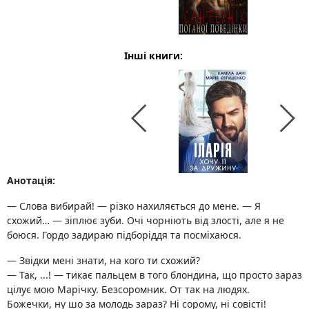
Інші книги:
Анотація:
— Слова вибирай! — різко нахиляється до мене. — Я
схожий… — зіплює зуби. Очі чорніють від злості, але я не
боюся. Гордо задираю підборіддя та посміхаюся.
— Звідки мені знати, на кого ти схожий?
— Так, ...! — тикає пальцем в того блондина, що просто зараз
цілує мою Марічку. Безсоромник. От так на людях.
Божечки, ну шо за молодь зараз? Ні сорому, ні совісті!