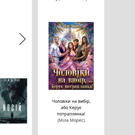
Чоловіки на вибір,
або Керує
потраплянка!
(Міла Морес)