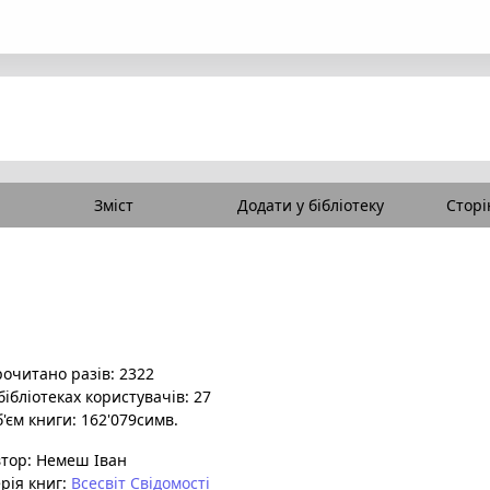
Зміст
Додати у бібліотеку
Сторі
очитано разів: 2322
бібліотеках користувачів: 27
'єм книги: 162'079симв.
втор:
Немеш Іван
рія книг:
Всесвіт Свідомості