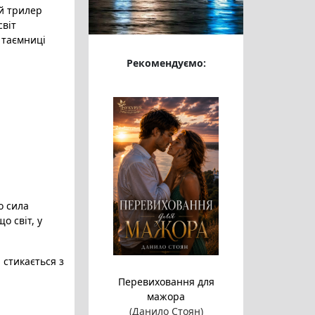
й трилер
світ
, таємниці
Рекомендуємо:
о сила
о світ, у
стикається з
Перевиховання для
мажора
(Данило Стоян)