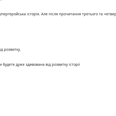
пергеройська історія. Але після прочитання третього та четвер
д розвитку.
 будете дуже здивована від розвитку історії