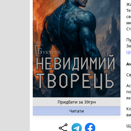
Ж
Те
св
м
Ст
Пу
За
Ці
Ан
Св
Ас
по
як
Придбати за 39грн
Ко
Читати
ви
Що