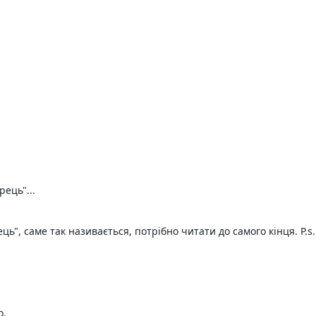
ець"...
ь", саме так називається, потрібно читати до самого кінця. P.s.
о.