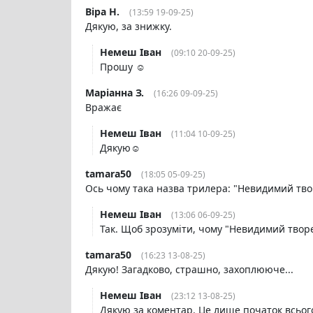
Віра Н.
(13:59 19-09-25)
Дякую, за знижку.
Немеш Іван
(09:10 20-09-25)
Прошу ☺️
Маріанна З.
(16:26 09-09-25)
Вражає
Немеш Іван
(11:04 10-09-25)
Дякую☺️
tamara50
(18:05 05-09-25)
Ось чому така назва трилера: "Невидимий твор
Немеш Іван
(13:06 06-09-25)
Так. Щоб зрозуміти, чому "Невидимий творец
tamara50
(16:23 13-08-25)
Дякую! Загадково, страшно, захоплююче...
Немеш Іван
(23:12 13-08-25)
Дякую за коментар. Це лише початок всьог