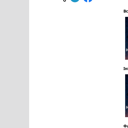
Вс
Ін
Ф