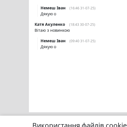
Немеш Іван
(16:46 31-07-25)
Дякую☺️
Катя Акуленко
(18:43 30-07-25)
Вітаю з новинкою
Немеш Іван
(09:40 31-07-25)
Дякую☺️
Використання файлів cookie