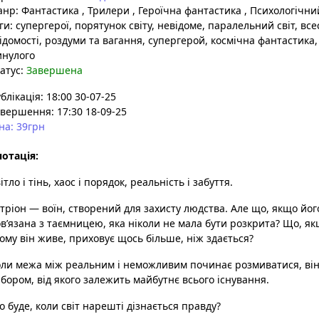
анр:
Фантастика
,
Трилери
,
Героїчна фантастика
,
Психологічни
ги:
супергерої
, порятунок світу
, невідоме
, паралельний світ
, все
ідомості
, роздуми та вагання
, супергерой
, космічна фантастика
инулого
атус:
Завершена
блікація: 18:00 30-07-25
вершення: 17:30 18-09-25
на: 39грн
отація:
ітло і тінь, хаос і порядок, реальність і забуття.
тріон — воїн, створений для захисту людства. Але що, якщо йог
в’язана з таємницею, яка ніколи не мала бути розкрита? Що, якщ
ому він живе, приховує щось більше, ніж здається?
ли межа між реальним і неможливим починає розмиватися, він 
бором, від якого залежить майбутнє всього існування.
 буде, коли світ нарешті дізнається правду?