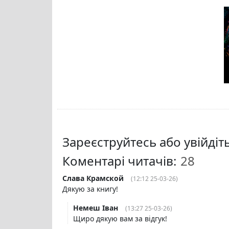
Зареєструйтесь або увійді
Коментарі читачів:
Слава Крамской
(12:12 25-03-26)
Дякую за книгу!
Немеш Іван
(13:27 25-03-26)
Щиро дякую вам за відгук!