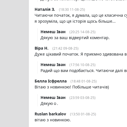
Наталія З.
(18:30 11-08-25)
Читаючи початок, я думала, що це класична су
я зрозуміла, що ця історія щось більше...
Немеш Іван
(20:25 14-08-25)
Дякую за ваш відвертий коментар.
Віра Н.
(21:42 09-08-25)
Дуже цікавий початок. Я приємно здивована ві
Немеш Іван
(17:56 10-08-25)
Радий що вам подобається. Читаючи далі ви
Белла Ісфрелла
(18:48 01-08-25)
Вітаю з новинкою! Побільше читачів)
Немеш Іван
(23:59 03-08-25)
Дякую☺️.
Ruslan barkalov
(13:50 01-08-25)
вітаю з новинкою.