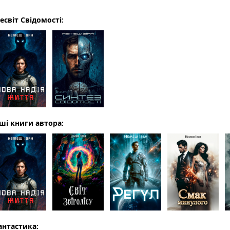
есвіт Свідомості:
ші книги автора:
антастика: