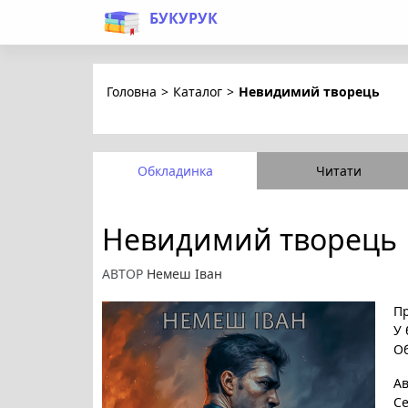
БУКУРУК
Головна
>
Каталог
>
Невидимий творець
Обкладинка
Читати
Невидимий творець
АВТОР
Немеш Іван
Пр
У 
Об
А
Се