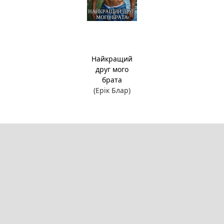
Найкращий
друг мого
брата
(Ерік Блар)