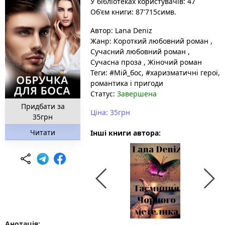
У бібліотеках користувачів: 47
Об'єм книги: 87'715симв.
Автор:
Lana Deniz
Жанр:
Короткий любовний роман
,
Сучасний любовний роман
,
Сучасна проза
,
Жіночий роман
Теги:
#Мій_бос
, #харизматичні герої,
романтика і пригоди
Статус:
Завершена
Придбати за
Ціна: 35грн
35грн
Читати
Інші книги автора:
Анотація: