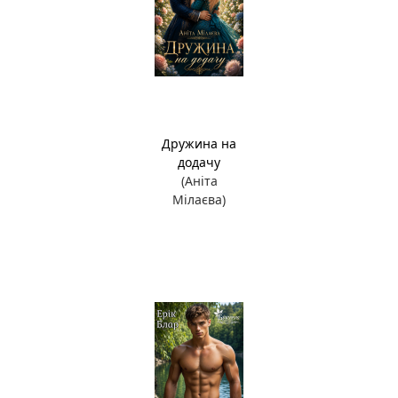
Дружина на
додачу
(Аніта
Мілаєва)