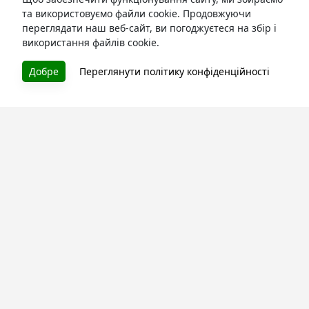
та використовуємо файли cookie. Продовжуючи
переглядати наш веб-сайт, ви погоджуєтеся на збір і
використання файлів cookie.
БУКУРУК
Добре
Переглянути політику конфіденційності
Літературна платформа і бібліотека книг, які можна
безкоштовно читати онлайн. Тут Ви зможете читати
книги в процесі їх створення та першими після
завершення. Спілкуйтесь з авторами. Також зручно
читати книги з телефона.
Моя бібліотека
Зареєструйтесь
та читайте улюблені книги онлайн
Про сервіс
Технічна підтримка
Угода користування
Політика конфіденційності
Правила розміщення контенту