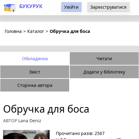
БУКУРУК
Увійти
Зареєструватися
Головна
>
Каталог
>
Обручка для боса
Обкладинка
Читати
Зміст
Додати у бібліотеку
Сторінка автора
Обручка для боса
АВТОР
Lana Deniz
Прочитано разів: 2567