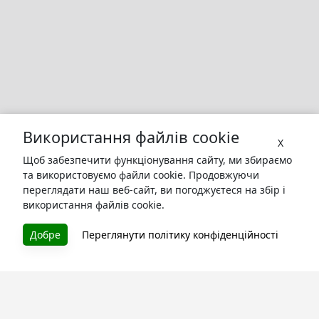
Використання файлів cookie
X
Щоб забезпечити функціонування сайту, ми збираємо
та використовуємо файли cookie. Продовжуючи
переглядати наш веб-сайт, ви погоджуєтеся на збір і
використання файлів cookie.
БУКУРУК
Добре
Переглянути політику конфіденційності
Літературна платформа і бібліотека книг, які можна
безкоштовно читати онлайн. Тут Ви зможете читати
книги в процесі їх створення та першими після
завершення. Спілкуйтесь з авторами. Також зручно
читати книги з телефона.