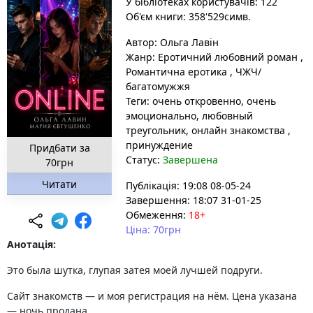
У бібліотеках користувачів: 122
Об'єм книги: 358'529симв.
Автор:
Ольга Лавін
Жанр:
Еротичний любовний роман
,
Романтична еротика
,
ЧЖЧ/
багатомужжя
Теги:
очень откровенно
, очень
эмоционально
, любовный
треугольник
, онлайн знакомства
,
принуждение
Придбати за
Статус:
Завершена
70грн
Читати
Публікація: 19:08 08-05-24
Завершення: 18:07 31-01-25
Обмеження:
18+
Ціна: 70грн
Анотація:
Это была шутка, глупая затея моей лучшей подруги.
Сайт знакомств — и моя регистрация на нём. Цена указана
— ночь продана.