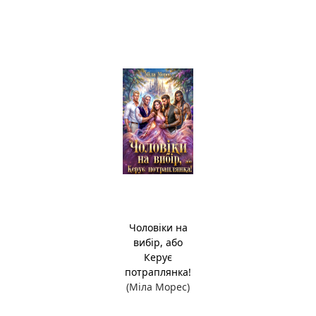
Чоловіки на
вибір, або
Керує
потраплянка!
(Міла Морес)