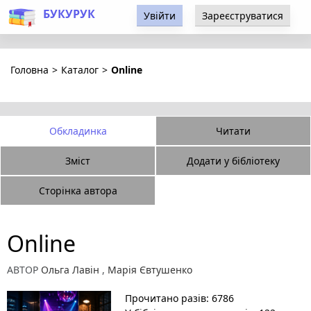
БУКУРУК
Увійти
Зареєструватися
Головна
>
Каталог
>
Online
Обкладинка
Читати
Зміст
Додати у бібліотеку
Сторінка автора
Online
АВТОР
Ольга Лавін
,
Марія Євтушенко
Прочитано разів: 6786