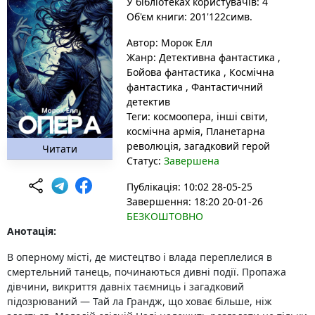
У бібліотеках користувачів: 4
Об'єм книги: 201'122симв.
Автор:
Морок Елл
Жанр:
Детективна фантастика
,
Бойова фантастика
,
Космічна
фантастика
,
Фантастичний
детектив
Теги:
космоопера
, інші світи
,
космічна армія
, Планетарна
революція
, загадковий герой
Читати
Статус:
Завершена
Публікація: 10:02 28-05-25
Завершення: 18:20 20-01-26
БЕЗКОШТОВНО
Анотація:
В оперному місті, де мистецтво і влада переплелися в
смертельний танець, починаються дивні події. Пропажа
дівчини, викриття давніх таємниць і загадковий
підозрюваний — Тай ла Грандж, що ховає більше, ніж