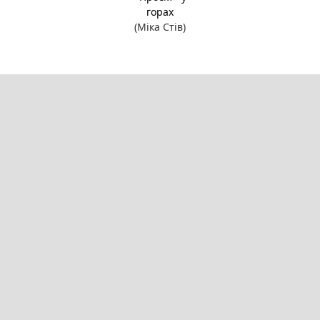
горах
(Міка Стів)