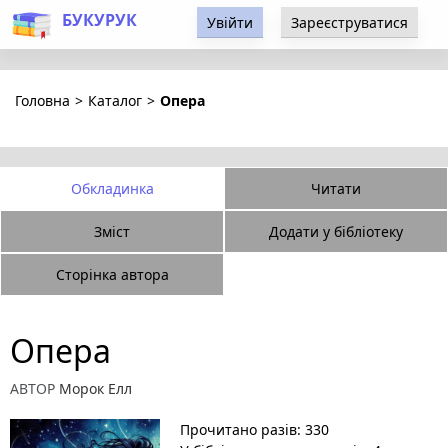
БУКУРУК
Увійти
Зареєструватися
Головна
>
Каталог
>
Опера
Обкладинка
Читати
Зміст
Додати у бібліотеку
Сторінка автора
Опера
АВТОР
Морок Елл
Прочитано разів: 330