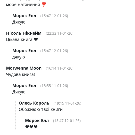
море натхнення ❣️
Морок Елл
(15:47 12-01-26)
Дякую
Ніколь Нікнейм
(22:32 11-01-26)
Цікава книга ❤️
Морок Елл
(15:47 12-01-26)
дякую
Morwenna Moon
(16:14 11-01-26)
Чудова книга!
Морок Елл
(18:55 11-01-26)
Дякую
Oлесь Король
(19:15 11-01-26)
Обожнюю твої книги
Морок Елл
(15:47 12-01-26)
❤️❤️❤️