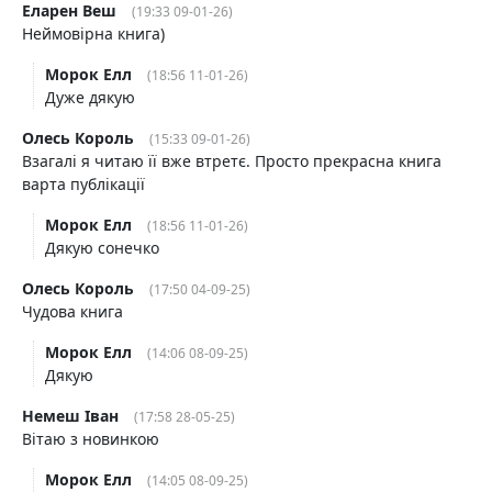
Еларен Веш
(19:33 09-01-26)
Неймовірна книга)
Морок Елл
(18:56 11-01-26)
Дуже дякую
Oлесь Король
(15:33 09-01-26)
Взагалі я читаю її вже втретє. Просто прекрасна книга
варта публікації
Морок Елл
(18:56 11-01-26)
Дякую сонечко
Oлесь Король
(17:50 04-09-25)
Чудова книга
Морок Елл
(14:06 08-09-25)
Дякую
Немеш Іван
(17:58 28-05-25)
Вітаю з новинкою
Морок Елл
(14:05 08-09-25)