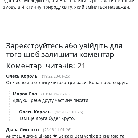
здається. Молодій слідчій Налі належить розгадати не тільки
змову, а й істинну природу світу, який зміниться назавжди.
Зареєструйтесь або увійдіть для
того щоб залишити коментар
Коментарі читачів:
Oлесь Король
(19:22 20-01-26)
От чесно я цю книгу читала три рази. Вона просто крута
Морок Елл
(10:04 21-01-26)
Дякую. Треба другу частину писати
Oлесь Король
(18:20 21-01-26)
Там ще друга буде? Круто.
Діана Лисенко
(23:18 11-01-26)
Анотація дуже цікава ❤️ Бажаю Вам успіхів з книгою та