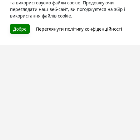
та використовуємо файли cookie. Продовжуючи
переглядати наш веб-сайт, ви погоджуєтеся на збір і
використання файлів cookie.
БУКУРУК
Добре
Переглянути політику конфіденційності
Літературна платформа і бібліотека книг, які можна
безкоштовно читати онлайн. Тут Ви зможете читати
книги в процесі їх створення та першими після
завершення. Спілкуйтесь з авторами. Також зручно
читати книги з телефона.
Моя бібліотека
Зареєструйтесь
та читайте улюблені книги онлайн
Про сервіс
Технічна підтримка
Угода користування
Політика конфіденційності
Правила розміщення контенту
Контакти: