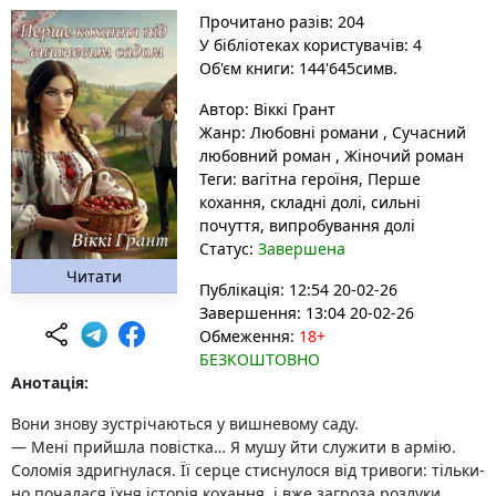
Прочитано разів: 204
У бібліотеках користувачів: 4
Об'єм книги: 144'645симв.
Автор:
Віккі Грант
Жанр:
Любовні романи
,
Сучасний
любовний роман
,
Жіночий роман
Теги:
вагітна героїня
, Перше
кохання
, складні долі
, сильні
почуття
, випробування долі
Статус:
Завершена
Читати
Публікація: 12:54 20-02-26
Завершення: 13:04 20-02-26
Обмеження:
18+
БЕЗКОШТОВНО
Анотація:
Вони знову зустрічаються у вишневому саду.
— Мені прийшла повістка… Я мушу йти служити в армію.
Соломія здригнулася. Її серце стиснулося від тривоги: тільки-
но почалася їхня історія кохання, і вже загроза розлуки.