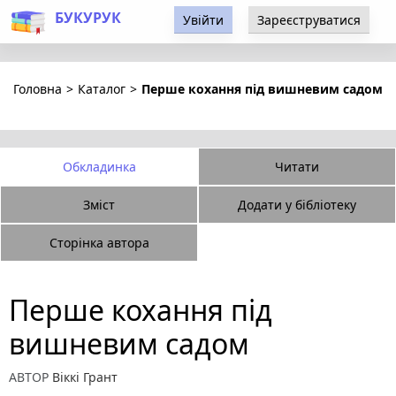
БУКУРУК
Увійти
Зареєструватися
Головна
>
Каталог
>
Перше кохання під вишневим садом
Обкладинка
Читати
Зміст
Додати у бібліотеку
Сторінка автора
Перше кохання під
вишневим садом
АВТОР
Віккі Грант