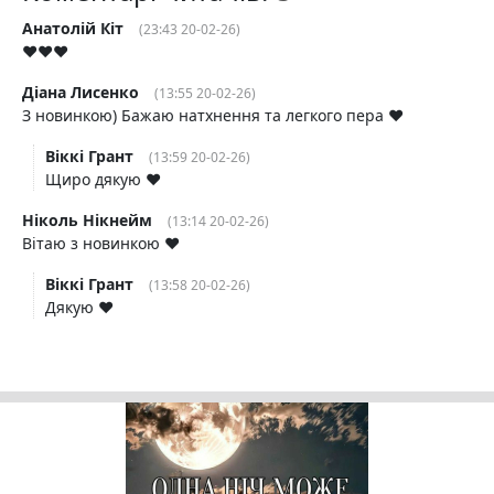
Анатолій Кіт
(23:43 20-02-26)
❤️❤️❤️
Діана Лисенко
(13:55 20-02-26)
З новинкою) Бажаю натхнення та легкого пера ❤️
Віккі Грант
(13:59 20-02-26)
Щиро дякую ❤
Ніколь Нікнейм
(13:14 20-02-26)
Вітаю з новинкою ❤
Віккі Грант
(13:58 20-02-26)
Дякую ❤