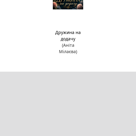
Дружина на
додачу
(Аніта
Мілаєва)