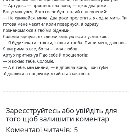
— Артуре… — прошепотіла вона, — це ж два роки…
Він усміхнувся, його голос був теплий і впевнений:
— Не хвилюйся, мила. Два роки пролетять, як одна мить. Ти
готова мене чекати? Коли повернуся, я одразу
познайомлюся з твоїми рідними.
Соломія відчула, як сльози змішуються з усмішкою.
— Я буду чекати стільки, скільки треба. Пиши мені, дзвони…
Я витримаю все, бо ти — моя любов.
Артур притиснув її до себе й прошепотів:
— Я кохаю тебе, Соломіє.
— А я тебе, мій милий, — відповіла вона, і їхні губи
з’єдналися в поцілунку, який став клятвою.
Зареєструйтесь або увійдіть для
того щоб залишити коментар
Коментарі читачів: