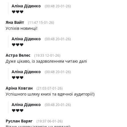
Аліна Діденко
(00:48 20-01-26)
♥️♥️♥️
Яна Вайт
(11:47 15-01-26)
Успіхів новинці!
Аліна Діденко
(00:48 20-01-26)
♥️♥️♥️
Астра Велес
(19:33 12-01-26)
Дуже цікаво, із задоволенням читаю далі
Аліна Діденко
(00:48 20-01-26)
♥️♥️♥️
Аріна Ковган
(21:03 07-01-26)
Успішного шляху книзі та вдячної аудиторії!)
Аліна Діденко
(00:48 20-01-26)
♥️♥️♥️
Руслан Варяг
(19:37 06-01-26)
Вітаю чудову історію на порталі)