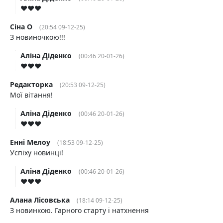
♥️♥️♥️
Сіна О
(20:54 09-12-25)
З новиночкою!!!
Аліна Діденко
(00:46 20-01-26)
♥️♥️♥️
Редакторка
(20:53 09-12-25)
Мої вітання!
Аліна Діденко
(00:46 20-01-26)
♥️♥️♥️
Енні Мелоу
(18:53 09-12-25)
Успіху новинці!
Аліна Діденко
(00:46 20-01-26)
♥️♥️♥️
Алана Лісовська
(18:14 09-12-25)
З новинкою. Гарного старту і натхнення