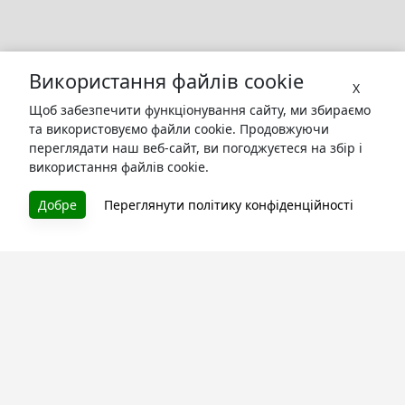
Використання файлів cookie
X
Щоб забезпечити функціонування сайту, ми збираємо
та використовуємо файли cookie. Продовжуючи
переглядати наш веб-сайт, ви погоджуєтеся на збір і
використання файлів cookie.
БУКУРУК
Добре
Переглянути політику конфіденційності
Літературна платформа і бібліотека книг, які можна
безкоштовно читати онлайн. Тут Ви зможете читати
книги в процесі їх створення та першими після
завершення. Спілкуйтесь з авторами. Також зручно
читати книги з телефона.
Моя бібліотека
Зареєструйтесь
та читайте улюблені книги онлайн
Про сервіс