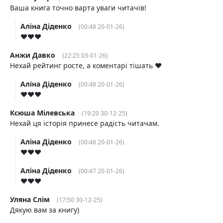
Ваша книга точно варта уваги читачів!
Аліна Діденко
(00:48 20-01-26)
♥️♥️♥️
Анжи Давко
(22:25 03-01-26)
Нехай рейтинг росте, а коментарі тішать ❤️
Аліна Діденко
(00:48 20-01-26)
♥️♥️♥️
Ксюша Мілевська
(19:20 30-12-25)
Нехай ця історія принесе радість читачам.
Аліна Діденко
(00:48 20-01-26)
♥️♥️♥️
Аліна Діденко
(00:47 20-01-26)
♥️♥️♥️
Уляна Слім
(17:50 30-12-25)
Дякую вам за книгу)