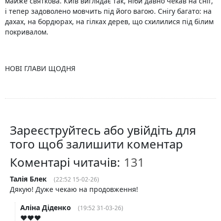
майже святкова. Київ виглядає так, ніби давно чекав на сніг,
і тепер задоволено мовчить під його вагою. Снігу багато: на
дахах, на бордюрах, на гілках дерев, що схилилися під білим
покривалом.
НОВІ ГЛАВИ ЩОДНЯ
Зареєструйтесь або увійдіть для
того щоб залишити коментар
Коментарі читачів:
Талія Блек
(22:52 15-02-26)
Дякую! Дуже чекаю на продовження!
Аліна Діденко
(19:52 31-03-26)
♥️♥️♥️