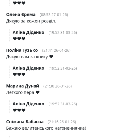
♥️♥️♥️
Олена Єрема
(08:53 27-01-26)
Дякую за кожен розділ.
Аліна Діденко
(19:52 31-03-26)
♥️♥️♥️
Поліна Гузько
(21:41 26-01-26)
Дякую вам за книгу ♥️
Аліна Діденко
(19:52 31-03-26)
♥️♥️♥️
Марина Дунай
(21:30 26-01-26)
Легкого пера ❤️
Аліна Діденко
(19:52 31-03-26)
♥️♥️♥️
Сніжана Бабаєва
(21:16 26-01-26)
Бажаю велитенського натхненнячка!