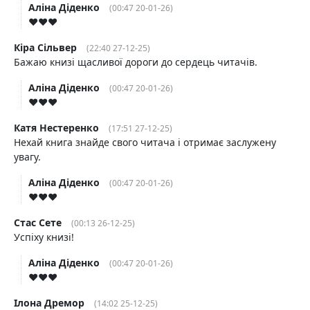
Аліна Діденко
(00:47 20-01-26)
♥️♥️♥️
Кіра Сільвер
(22:40 27-12-25)
Бажаю книзі щасливої дороги до сердець читачів.
Аліна Діденко
(00:47 20-01-26)
♥️♥️♥️
Катя Нестеренко
(17:51 27-12-25)
Нехай книга знайде свого читача і отримає заслужену
увагу.
Аліна Діденко
(00:47 20-01-26)
♥️♥️♥️
Стас Cете
(00:13 26-12-25)
Успіху книзі!
Аліна Діденко
(00:47 20-01-26)
♥️♥️♥️
Ілона Дремор
(14:02 25-12-25)