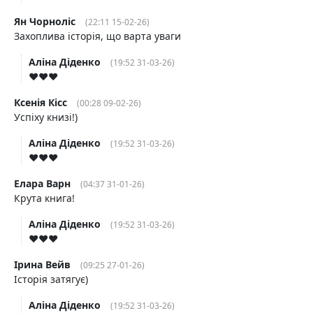
Ян Чорноліс
(22:11 15-02-26)
Захоплива історія, що варта уваги
Аліна Діденко
(19:52 31-03-26)
♥️♥️♥️
Ксенія Кісс
(00:28 09-02-26)
Успіху книзі!)
Аліна Діденко
(19:52 31-03-26)
♥️♥️♥️
Елара Варн
(04:37 31-01-26)
Крута книга!
Аліна Діденко
(19:52 31-03-26)
♥️♥️♥️
Ірина Вейв
(09:25 27-01-26)
Історія затягує)
Аліна Діденко
(19:52 31-03-26)