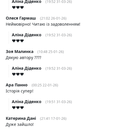
Аліна Діденко
(19:52 31-03-26)
♥️♥️♥️
Олеся Гармаш
(21:02 26-01-26)
Неймовірно! Читаю із задоволенням!
Аліна Діденко
(19:52 31-03-26)
♥️♥️♥️
Зоя Малинка
(10:48 25-01-26)
Дякую автору ????
Аліна Діденко
(19:52 31-03-26)
♥️♥️♥️
Ара Панно
(00:25 22-01-26)
Історія супер!
Аліна Діденко
(19:51 31-03-26)
♥️♥️♥️
Катерина Дані
(21:41 17-01-26)
Дуже зайшло!