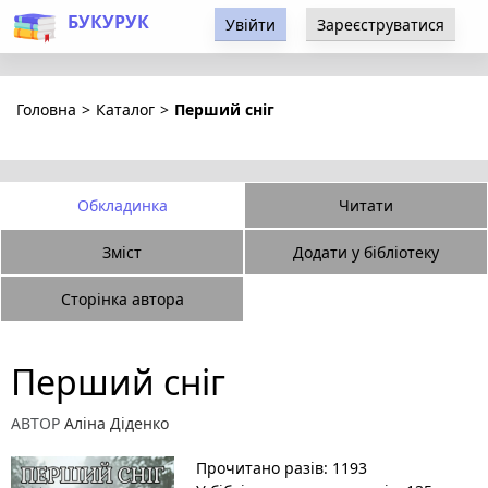
БУКУРУК
Увійти
Зареєструватися
Головна
>
Каталог
>
Перший сніг
Обкладинка
Читати
Зміст
Додати у бібліотеку
Сторінка автора
Перший сніг
АВТОР
Аліна Діденко
Прочитано разів: 1193