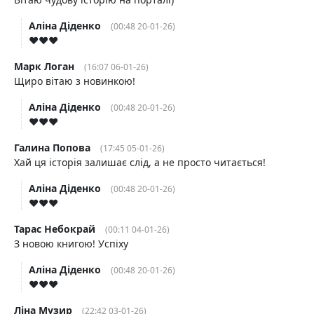
Аліна Діденко
(00:48 20-01-26)
♥️♥️♥️
Марк Логан
(16:07 06-01-26)
Щиро вітаю з новинкою!
Аліна Діденко
(00:48 20-01-26)
♥️♥️♥️
Галина Попова
(17:45 05-01-26)
Хай ця історія залишає слід, а не просто читається!
Аліна Діденко
(00:48 20-01-26)
♥️♥️♥️
Тарас Небокрай
(00:11 04-01-26)
З новою книгою! Успіху
Аліна Діденко
(00:48 20-01-26)
♥️♥️♥️
Ліна Музир
(22:42 03-01-26)