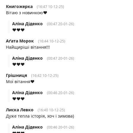
Книгожерка
(16:47 10-12-25)
Вітаю з новинкою❤️
Аліна Діденко
(00:47 20-01-26)
♥️♥️♥️
Аґата Морок
(16:44 10-12-25)
Найщиріші вітання!!!
Аліна Діденко
(00:47 20-01-26)
♥️♥️♥️
Грішниця
(16:42 10-12-25)
Мої вітання❤️
Аліна Діденко
(00:46 20-01-26)
♥️♥️♥️
Лиска Левко
(16:40 10-12-25)
Дуже тепла історія, хоч і зимова)
Аліна Діденко
(00:46 20-01-26)