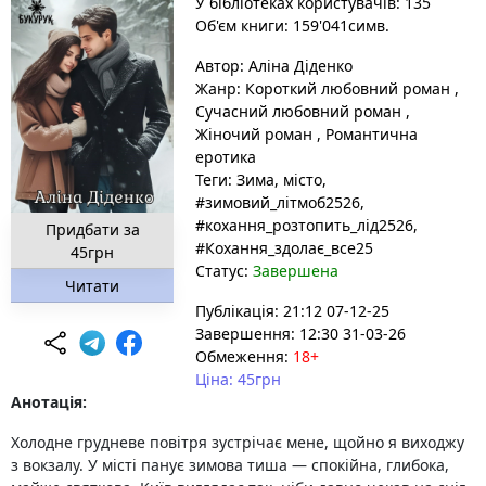
У бібліотеках користувачів: 135
Об'єм книги: 159'041симв.
Автор:
Аліна Діденко
Жанр:
Короткий любовний роман
,
Сучасний любовний роман
,
Жіночий роман
,
Романтична
еротика
Теги:
Зима
, місто
,
#зимовий_літмоб2526
,
#кохання_розтопить_лід2526
,
Придбати за
#Кохання_здолає_все25
45грн
Статус:
Завершена
Читати
Публікація: 21:12 07-12-25
Завершення: 12:30 31-03-26
Обмеження:
18+
Ціна: 45грн
Анотація:
Холодне грудневе повітря зустрічає мене, щойно я виходжу
з вокзалу. У місті панує зимова тиша — спокійна, глибока,