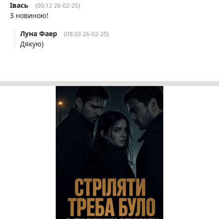
Івась
(00:12 26-02-25)
З новиною!
Луна Фаер
(08:33 26-02-25)
Дякую)