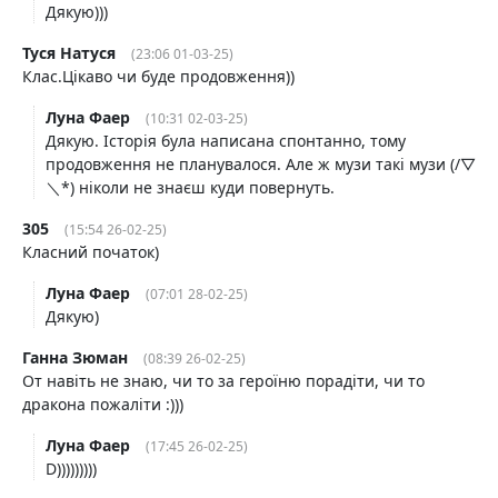
Дякую)))
Туся Натуся
(23:06 01-03-25)
Клас.Цікаво чи буде продовження))
Луна Фаер
(10:31 02-03-25)
Дякую. Історія була написана спонтанно, тому
продовження не планувалося. Але ж музи такі музи (/▽
＼*) ніколи не знаєш куди повернуть.
305
(15:54 26-02-25)
Класний початок)
Луна Фаер
(07:01 28-02-25)
Дякую)
Ганна Зюман
(08:39 26-02-25)
От навіть не знаю, чи то за героїню порадіти, чи то
дракона пожаліти :)))
Луна Фаер
(17:45 26-02-25)
D)))))))))