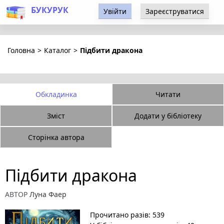
БУКУРУК
Увійти
Зареєструватися
Головна
>
Каталог
>
Підбити дракона
Обкладинка
Читати
Зміст
Додати у бібліотеку
Сторінка автора
Підбити дракона
АВТОР
Луна Фаер
Прочитано разів: 539