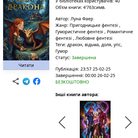
У бібліотеках користувачів: 40
Об'єм книги: 4'763симв.
Автор:
Луна Фаер
Жанр:
Пригодницьке фентезі
,
Гумористичне фентезі
,
Романтичне
фентезі
,
Любовне фентезі
Теги:
дракон
, відьма
, доля
, упс
,
Гумор
Статус:
Завершена
Читати
Публікація: 23:57 25-02-25
Завершення: 00:00 26-02-25
БЕЗКОШТОВНО
Інші книги автора: