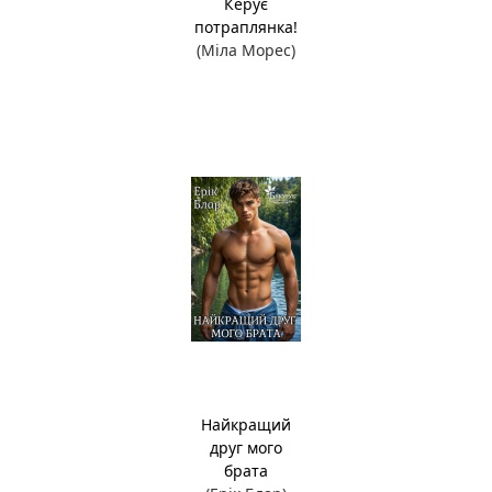
Керує
потраплянка!
(Міла Морес)
Найкращий
друг мого
брата