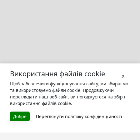
Використання файлів cookie
X
Щоб забезпечити функціонування сайту, ми збираємо
та використовуємо файли cookie. Продовжуючи
переглядати наш веб-сайт, ви погоджуєтеся на збір і
використання файлів cookie.
БУКУРУК
Добре
Переглянути політику конфіденційності
Літературна платформа і бібліотека книг, які можна
безкоштовно читати онлайн. Тут Ви зможете читати
книги в процесі їх створення та першими після
завершення. Спілкуйтесь з авторами. Також зручно