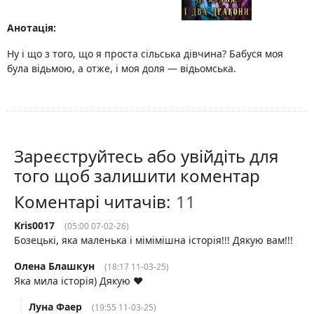
Анотація:
Ну і що з того, що я проста сільська дівчина? Бабуся моя
була відьмою, а отже, і моя доля — відьомська.
Зареєструйтесь або увійдіть для
того щоб залишити коментар
Коментарі читачів:
Kris0017
(05:00 07-02-26)
Бозецькі, яка маленька і мімімішна історія!!! Дякую вам!!!
Олена Блашкун
(18:17 11-03-25)
Яка мила історія) Дякую ❤️
Луна Фаер
(19:55 11-03-25)