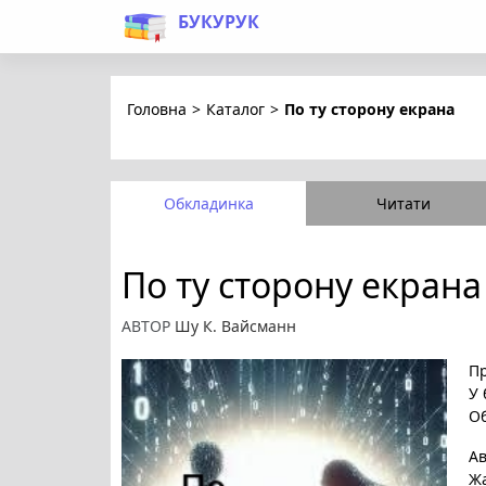
БУКУРУК
Головна
>
Каталог
>
По ту сторону екрана
Обкладинка
Читати
По ту сторону екрана
АВТОР
Шу К. Вайсманн
Пр
У 
Об
А
Ж