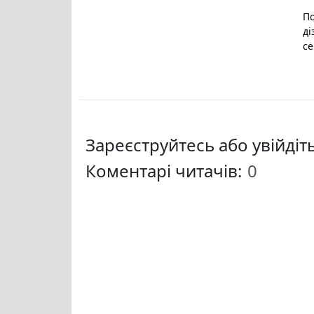
​П
ді
се
Зареєструйтесь або увійді
Коментарі читачів: