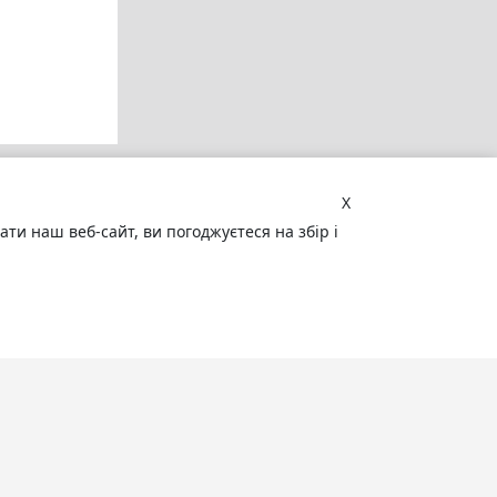
X
и наш веб-сайт, ви погоджуєтеся на збір і
Увага! Сайт може містити
матеріали, не призначені для
перегляду особами, які не досягли 18
років!