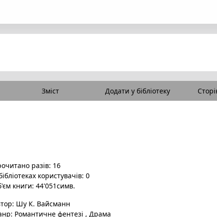
Зміст
Додати у бібліотеку
Сторі
очитано разів: 16
бібліотеках користувачів: 0
'єм книги: 44'051симв.
втор:
Шу К. Вайсманн
анр:
Романтичне фентезі
,
Драма