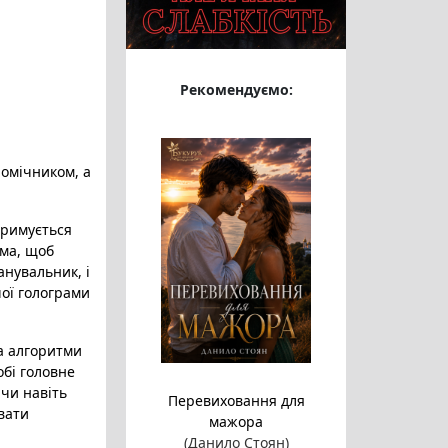
Рекомендуємо:
помічником, а
тримується
ама, щоб
анувальник, і
чої голограми
 а алгоритми
обі головне
 чи навіть
Перевиховання для
ювати
мажора
(Данило Стоян)