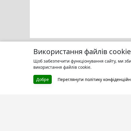
Використання файлів cookie
Щоб забезпечити функціонування сайту, ми зби
Моя бі
БУКУРУК
використання файлів cookie.
Зареєс
Літературна платформа і бібліотека
улюбле
Добре
Переглянути політику конфіденційн
книг, які можна безкоштовно
читати онлайн. Тут Ви зможете
читати книги в процесі їх
створення та першими після
завершення. Спілкуйтесь з
авторами. Також зручно читати
книги з телефона.