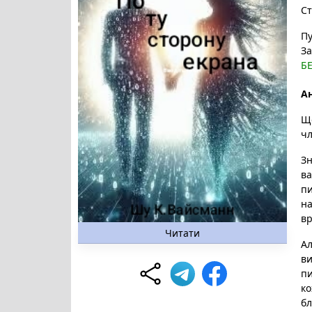
Ст
Пу
За
Б
Ан
Що
ч
​З
ва
пи
на
вр
Читати
​А
ви
пи
ко
бл