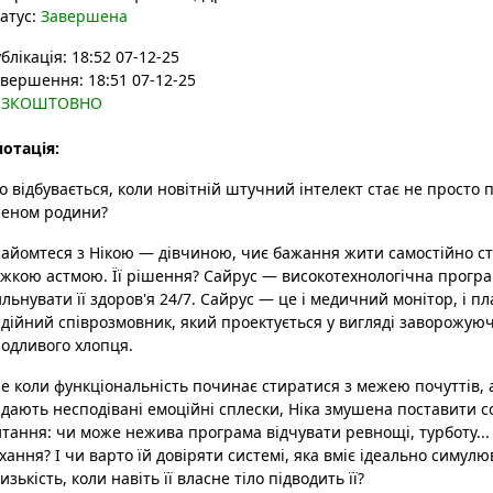
атус:
Завершена
блікація: 18:52 07-12-25
вершення: 18:51 07-12-25
ЕЗКОШТОВНО
отація:
 відбувається, коли новітній штучний інтелект стає не просто 
леном родини?
найомтеся з Нікою — дівчиною, чиє бажання жити самостійно с
жкою астмою. Її рішення? Сайрус — високотехнологічна прогр
льнувати її здоров'я 24/7. Сайрус — це і медичний монітор, і пл
дійний співрозмовник, який проектується у вигляді заворожую
одливого хлопця.
ле коли функціональність починає стиратися з межею почуттів,
дають несподівані емоційні сплески, Ніка змушена поставити с
тання: чи може нежива програма відчувати ревнощі, турботу...
хання? І чи варто їй довіряти системі, яка вміє ідеально симул
изькість, коли навіть її власне тіло підводить її?