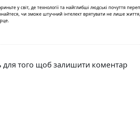
ориньте у світ, де технології та найглибші людські почуття переп
знайтеся, чи зможе штучний інтелект врятувати не лише життя,
рце.
ть для того щоб залишити коментар