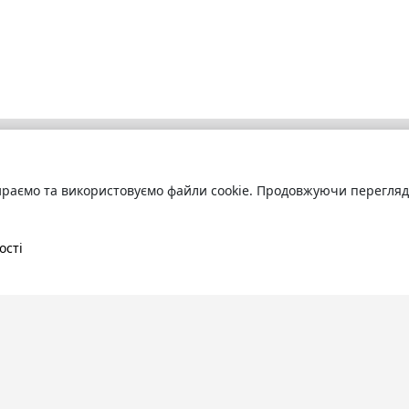
раємо та використовуємо файли cookie. Продовжуючи переглядат
бліотека
Про сервіс
труйтесь
та читайте
Технічна підтримка
ні книги онлайн
Угода користування
ості
Політика конфіденційності
Правила розміщення контенту
Контакти:
info@bookuruk.com