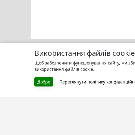
Використання файлів cookie
Щоб забезпечити функціонування сайту, ми зби
Моя бі
БУКУРУК
використання файлів cookie.
Зареєс
Літературна платформа і бібліотека
улюбле
Добре
Переглянути політику конфіденційн
книг, які можна безкоштовно
читати онлайн. Тут Ви зможете
читати книги в процесі їх
створення та першими після
завершення. Спілкуйтесь з
авторами. Також зручно читати
книги з телефона.