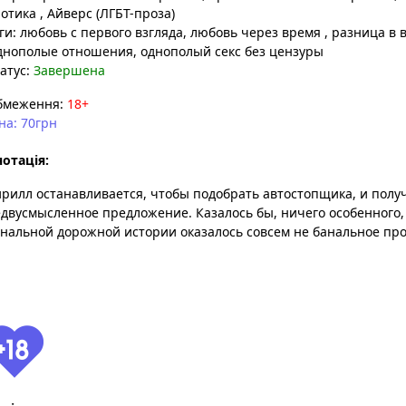
ротика
,
Айверс (ЛГБТ-проза)
ги:
любовь с первого взгляда
, любовь через время
, разница в 
днополые отношения
, однополый секс без цензуры
атус:
Завершена
бмеження:
18+
на: 70грн
отація:
рилл останавливается, чтобы подобрать автостопщика, и полу
двусмысленное предложение. Казалось бы, ничего особенного, 
нальной дорожной истории оказалось совсем не банальное пр