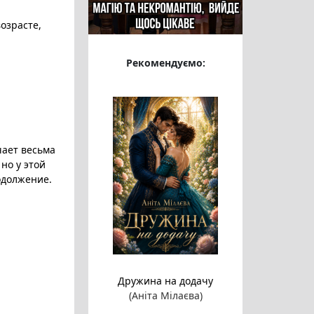
возрасте
,
Рекомендуємо:
чает весьма
но у этой
одолжение.
Дружина на додачу
(Аніта Мілаєва)