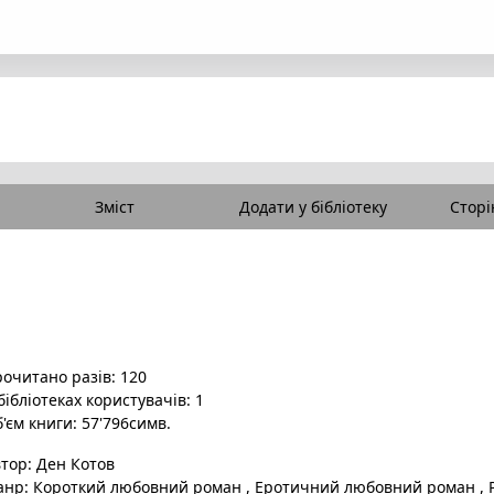
Зміст
Додати у бібліотеку
Сторі
очитано разів: 120
бібліотеках користувачів: 1
'єм книги: 57'796симв.
втор:
Ден Котов
анр:
Короткий любовний роман
,
Еротичний любовний роман
,
Р