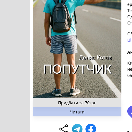
е
Те
О
Ст
О
Ці
Ан
Ки
не
ба
Придбати за 70грн
Читати