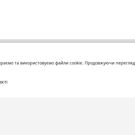
раємо та використовуємо файли cookie. Продовжуючи переглядат
бліотека
Про сервіс
труйтесь
та читайте
Технічна підтримка
ні книги онлайн
Угода користування
ості
Політика конфіденційності
Правила розміщення контенту
Контакти:
info@bookuruk.com