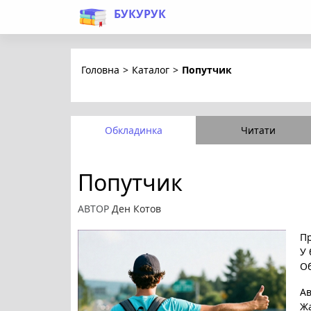
БУКУРУК
Головна
>
Каталог
>
Попутчик
Обкладинка
Читати
Попутчик
АВТОР
Ден Котов
Пр
У 
Об
А
Ж