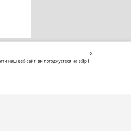
X
и наш веб-сайт, ви погоджуєтеся на збір і
Увага! Сайт може містити
матеріали, не призначені для
перегляду особами, які не досягли 18
років!