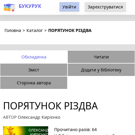
БУКУРУК
Увійти
Зареєструватися
Головна
>
Каталог
>
ПОРЯТУНОК РІЗДВА
Обкладинка
Читати
Зміст
Додати у бібліотеку
Сторінка автора
ПОРЯТУНОК РІЗДВА
АВТОР
Олександр Кирієнко
Прочитано разів: 64