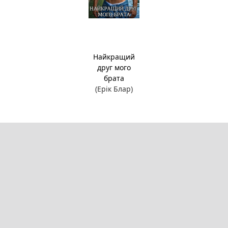
Найкращий
друг мого
брата
(Ерік Блар)