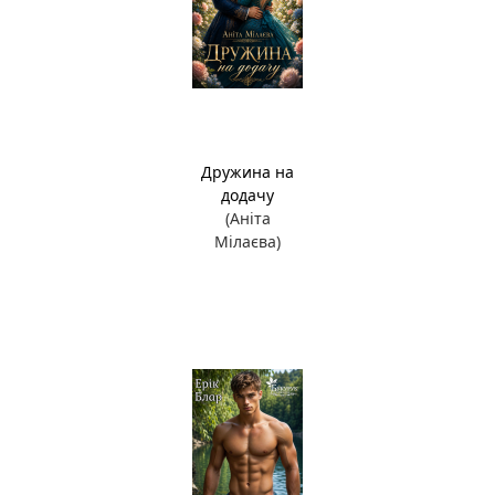
Дружина на
додачу
(Аніта
Мілаєва)