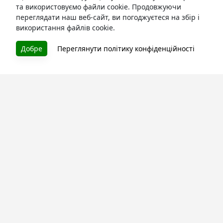
та використовуємо файли cookie. Продовжуючи
переглядати наш веб-сайт, ви погоджуєтеся на збір і
використання файлів cookie.
БУКУРУК
Добре
Переглянути політику конфіденційності
Літературна платформа і бібліотека книг, які можна
безкоштовно читати онлайн. Тут Ви зможете читати
книги в процесі їх створення та першими після
завершення. Спілкуйтесь з авторами. Також зручно
читати книги з телефона.
Моя бібліотека
Зареєструйтесь
та читайте улюблені книги онлайн
Про сервіс
Технічна підтримка
Угода користування
Політика конфіденційності
Правила розміщення контенту