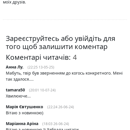
моїх друзів.
Зареєструйтесь або увійдіть для
того щоб залишити коментар
Коментарі читачів:
Анна Лу.
(22:25 13-05-25)
Мабуть, твір був зверненням до когось конкретного. Мені
так здалося....
tamara50
(20:01 10-07-24)
Хвилююче...
Марія Євтушенко
(22:24 26-06-24)
Вітаю з новинкою)
Маріанна Аріна
(18:03 26-06-24)
Вітаю з новинкою )) Забрала читати