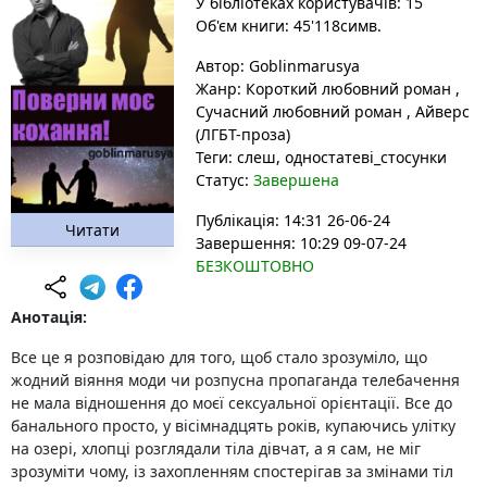
У бібліотеках користувачів: 15
Об'єм книги: 45'118симв.
Автор:
Goblinmarusya
Жанр:
Короткий любовний роман
,
Сучасний любовний роман
,
Айверс
(ЛГБТ-проза)
Теги:
слеш
, одностатеві_стосунки
Статус:
Завершена
Публікація: 14:31 26-06-24
Читати
Завершення: 10:29 09-07-24
БЕЗКОШТОВНО
Анотація:
Все це я розповідаю для того, щоб стало зрозуміло, що
жодний віяння моди чи розпусна пропаганда телебачення
не мала відношення до моєї сексуальної орієнтації. Все до
банального просто, у вісімнадцять років, купаючись улітку
на озері, хлопці розглядали тіла дівчат, а я сам, не міг
зрозуміти чому, із захопленням спостерігав за змінами тіл