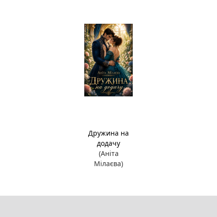
Дружина на
додачу
(Аніта
Мілаєва)