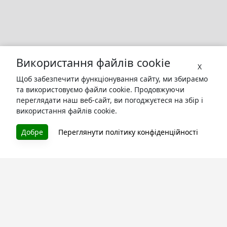
Використання файлів cookie
X
Щоб забезпечити функціонування сайту, ми збираємо
та використовуємо файли cookie. Продовжуючи
переглядати наш веб-сайт, ви погоджуєтеся на збір і
використання файлів cookie.
БУКУРУК
Добре
Переглянути політику конфіденційності
Літературна платформа і бібліотека книг, які можна
безкоштовно читати онлайн. Тут Ви зможете читати
книги в процесі їх створення та першими після
завершення. Спілкуйтесь з авторами. Також зручно
читати книги з телефона.
Моя бібліотека
Зареєструйтесь
та читайте улюблені книги онлайн