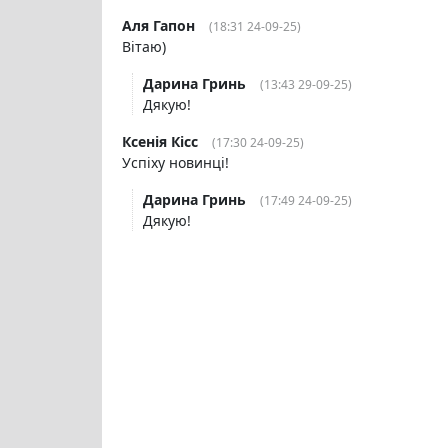
Аля Гапон
(18:31 24-09-25)
Вітаю)
Дарина Гринь
(13:43 29-09-25)
Дякую!
Ксенія Кісс
(17:30 24-09-25)
Успіху новинці!
Дарина Гринь
(17:49 24-09-25)
Дякую!