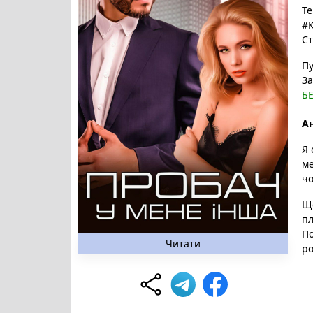
Те
#К
Ст
Пу
За
Б
Ан
Я 
ме
чо
Ще
пл
По
Читати
ро