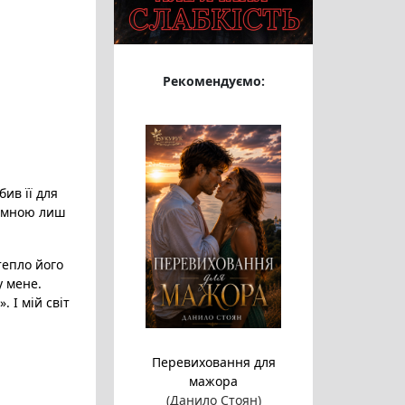
Рекомендуємо:
ив її для
і мною лиш
тепло його
у мене.
. І мій світ
Перевиховання для
мажора
(Данило Стоян)