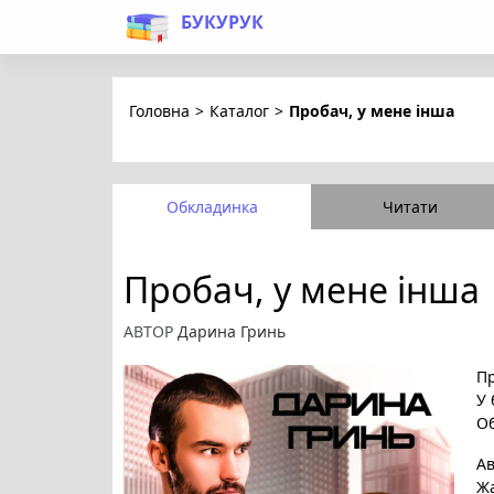
БУКУРУК
Головна
>
Каталог
>
Пробач, у мене інша
Обкладинка
Читати
Пробач, у мене інша
АВТОР
Дарина Гринь
Пр
У 
Об
А
Ж