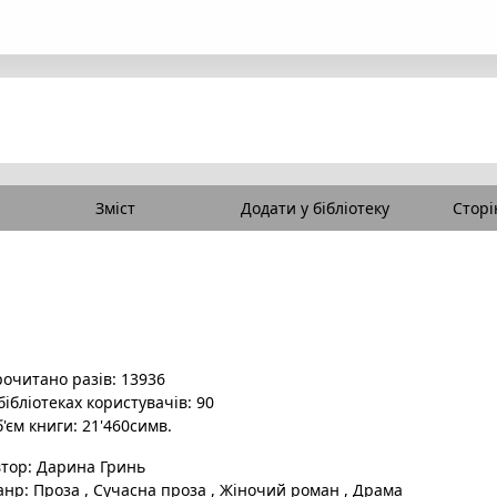
Зміст
Додати у бібліотеку
Сторі
очитано разів: 13936
бібліотеках користувачів: 90
'єм книги: 21'460симв.
втор:
Дарина Гринь
анр:
Проза
,
Сучасна проза
,
Жіночий роман
,
Драма