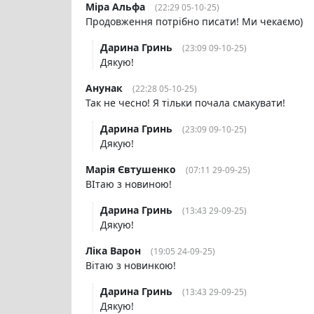
Міра Альфа
(22:29 05-10-25)
Продовження потрібно писати! Ми чекаємо)
Дарина Гринь
(23:09 09-10-25)
Дякую!
Анунак
(22:28 05-10-25)
Так не чесно! Я тільки почала смакувати!
Дарина Гринь
(23:09 09-10-25)
Дякую!
Марія Євтушенко
(07:11 29-09-25)
ВІтаю з новиною!
Дарина Гринь
(13:43 29-09-25)
Дякую!
Ліка Варон
(19:05 24-09-25)
Вітаю з новинкою!
Дарина Гринь
(13:43 29-09-25)
Дякую!