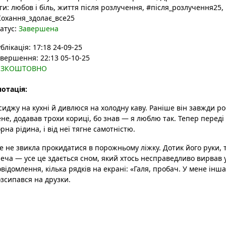
ги:
любов і біль
, життя після розлучення
, #після_розлучення25
,
охання_здолає_все25
атус:
Завершена
блікація: 17:18 24-09-25
вершення: 22:13 05-10-25
ЕЗКОШТОВНО
отація:
сиджу на кухні й дивлюся на холодну каву. Раніше він завжди роб
не, додавав трохи кориці, бо знав — я люблю так. Тепер перед
рна рідина, і від неї тягне самотністю.
 не звикла прокидатися в порожньому ліжку. Дотик його руки, 
еча — усе це здається сном, який хтось несправедливо вирвав 
відомлення, кілька рядків на екрані: «Галя, пробач. У мене інша»
зсипався на друзки.