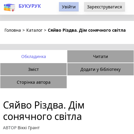
БУКУРУК
Увійти
Зареєструватися
Головна
>
Каталог
>
Сяйво Різдва. Дім сонячного світла
Обкладинка
Читати
Зміст
Додати у бібліотеку
Сторінка автора
Сяйво Різдва. Дім
сонячного світла
АВТОР
Віккі Грант