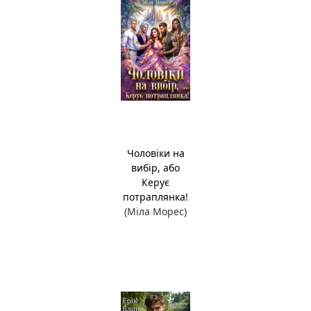
Чоловіки на
вибір, або
Керує
потраплянка!
(Міла Морес)