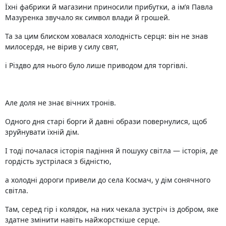
Їхні фабрики й магазини приносили прибутки, а ім’я Павла
Мазуренка звучало як символ влади й грошей.
Та за цим блиском ховалася холодність серця: він не знав
милосердя, не вірив у силу свят,
і Різдво для нього було лише приводом для торгівлі.
Але доля не знає вічних тронів.
Одного дня старі борги й давні образи повернулися, щоб
зруйнувати їхній дім.
І тоді почалася історія падіння й пошуку світла — історія, де
гордість зустрілася з бідністю,
а холодні дороги привели до села Космач, у дім сонячного
світла.
Там, серед гір і колядок, на них чекала зустріч із добром, яке
здатне змінити навіть найжорсткіше серце.