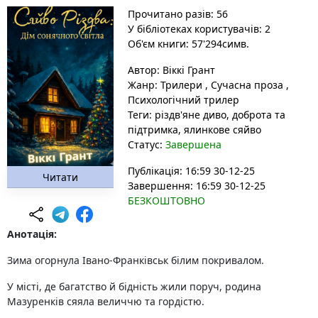
Прочитано разів: 56
У бібліотеках користувачів: 2
Об'єм книги: 57'294симв.
Автор:
Віккі Грант
Жанр:
Трилери
,
Сучасна проза
,
Психологічний трилер
Теги:
різдв'яне диво
, доброта та
підтримка
, ялинкове сяйво
Статус:
Завершена
Публікація: 16:59 30-12-25
Читати
Завершення: 16:59 30-12-25
БЕЗКОШТОВНО
Анотація:
Зима огорнула Івано-Франківськ білим покривалом.
У місті, де багатство й бідність жили поруч, родина
Мазуренків сяяла величчю та гордістю.