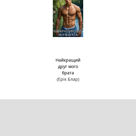
Найкращий
друг мого
брата
(Ерік Блар)