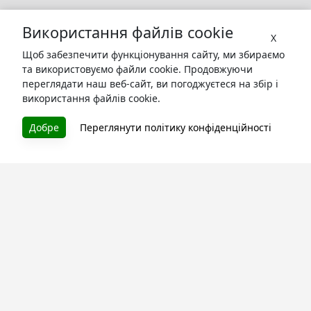
Використання файлів cookie
X
Щоб забезпечити функціонування сайту, ми збираємо
та використовуємо файли cookie. Продовжуючи
переглядати наш веб-сайт, ви погоджуєтеся на збір і
використання файлів cookie.
БУКУРУК
Добре
Переглянути політику конфіденційності
Літературна платформа і бібліотека книг, які можна
безкоштовно читати онлайн. Тут Ви зможете читати
книги в процесі їх створення та першими після
завершення. Спілкуйтесь з авторами. Також зручно
читати книги з телефона.
Моя бібліотека
Зареєструйтесь
та читайте улюблені книги онлайн
Про сервіс
Технічна підтримка