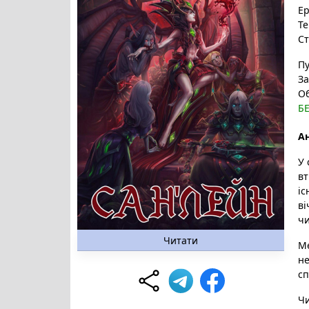
Е
Те
Ст
Пу
За
О
Б
Ан
У 
вт
іс
ві
чи
Читати
Ме
не
сп
Чи