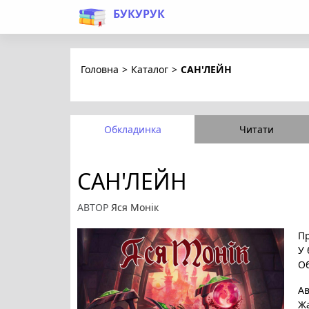
БУКУРУК
Головна
>
Каталог
>
САН'ЛЕЙН
Обкладинка
Читати
САН'ЛЕЙН
АВТОР
Яся Монік
Пр
У 
Об
А
Ж