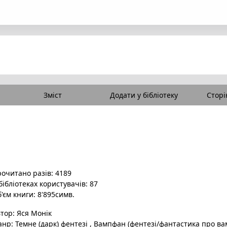
Зміст
Додати у бібліотеку
Сторі
очитано разів: 4189
бібліотеках користувачів: 87
'єм книги: 8'895симв.
втор:
Яся Монік
анр:
Темне (дарк) фентезі
,
Вампфан (фентезі/фантастика про ва