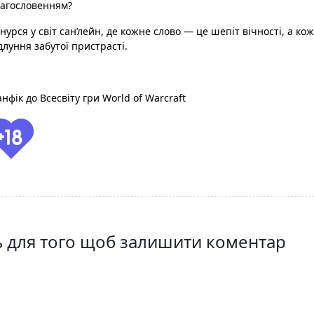
агословенням?
нурся у світ сан’лейн, де кожне слово — це шепіт вічності, а ко
длуння забутої пристрасті.
нфік до Всесвіту гри World of Warcraft
ть для того щоб залишити коментар