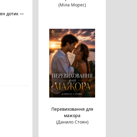
(Міла Морес)
жен дотик —
Перевиховання для
мажора
(Данило Стоян)