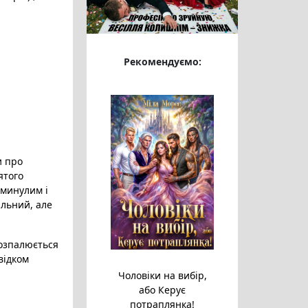
Рекомендуємо:
и про
ятого
 минулим і
альний, але
озпалюється
відком
Чоловіки на вибір,
або Керує
потраплянка!