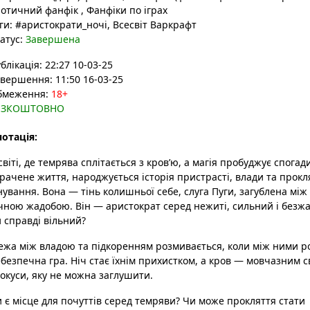
ротичний фанфік
,
Фанфіки по іграх
ги:
#аристократи_ночі
, Всесвіт Варкрафт
атус:
Завершена
блікація: 22:27 10-03-25
вершення: 11:50 16-03-25
бмеження:
18+
ЕЗКОШТОВНО
отація:
світі, де темрява сплітається з кров’ю, а магія пробуджує спогад
рачене життя, народжується історія пристрасті, влади та прокл
нування. Вона — тінь колишньої себе, слуга Пуги, загублена між
чною жадобою. Він — аристократ серед нежиті, сильний і безж
 справді вільний?
жа між владою та підкоренням розмивається, коли між ними р
безпечна гра. Ніч стає їхнім прихистком, а кров — мовчазним с
окуси, яку не можна заглушити.
 є місце для почуттів серед темряви? Чи може прокляття стати