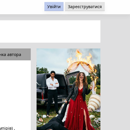
Увійти
Зареєструватися
нка автора
мпірів)
,