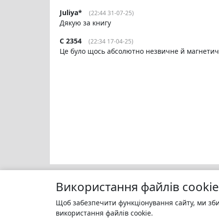
Juliya*
(22:44 31-07-25)
Дякую за книгу
C 2354
(22:34 17-04-25)
Це було щось абсолютно незвичне й магнетич
Використання файлів cookie
Щоб забезпечити функціонування сайту, ми зби
Моя бі
БУКУРУК
використання файлів cookie.
Зареєс