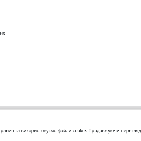
не!
раємо та використовуємо файли cookie. Продовжуючи переглядат
бліотека
Про сервіс
труйтесь
та читайте
Технічна підтримка