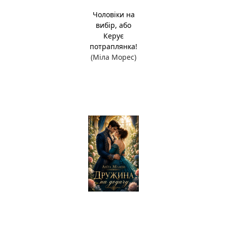
Чоловіки на
вибір, або
Керує
потраплянка!
(Міла Морес)