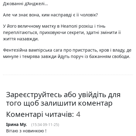
Джованні д’Анджелі…
Але чи знає вона, ким насправді є її чоловік?
У його величному маєтку в Неаполі розкіш і тінь
переплітаються, приховуючи секрети, здатні змінити її
життя назавжди.
Фентезійна вампірська сага про пристрасть, кров і владу, де
минуле і темрява завжди йдуть поруч із бажанням свободи.
Зареєструйтесь або увійдіть для
того щоб залишити коментар
Коментарі читачів:
Ірина Му.
(15:34 09-11-25)
Вітаю з новинкою !