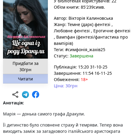
У бібліотеках користувачів: 22
Об'єм книги: 85'239симв.
Автор:
Вікторія Калиновська
Жанр:
Темне (дарк) фентезі
,
Любовне фентезі
,
Еротичне фентезі
,
Вампфан (фентезі/фантастика про
вампірів)
Теги:
#симфонія_жахів25
Статус:
Завершена
Придбати за
Публікація: 15:20 31-10-25
30грн
Завершення: 11:54 16-11-25
Читати
Обмеження:
18+
Ціна: 30грн
Анотація:
Марія — донька самого графа Дракули.
Її дитинство було сповнене страху й темряви. Тепер вона
виходить заміж за загадкового італійського аристократа