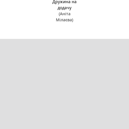
Дружина на
додачу
(Аніта
Мілаєва)