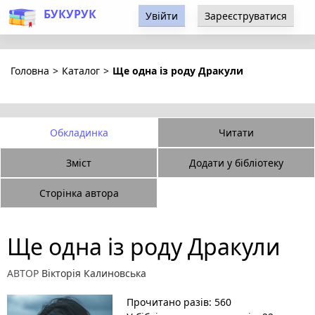
БУКУРУК
Увійти
Зареєструватися
Головна
>
Каталог
>
Ще одна із роду Дракули
Обкладинка
Читати
Зміст
Додати у бібліотеку
Сторінка автора
Ще одна із роду Дракули
АВТОР
Вікторія Калиновська
Прочитано разів: 560