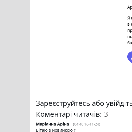
Ар
Я 
в 
пр
по
бі
Зареєструйтесь або увійді
Коментарі читачів:
Маріанна Аріна
(04:40 16-11-24)
Вітаю з новинкою ))