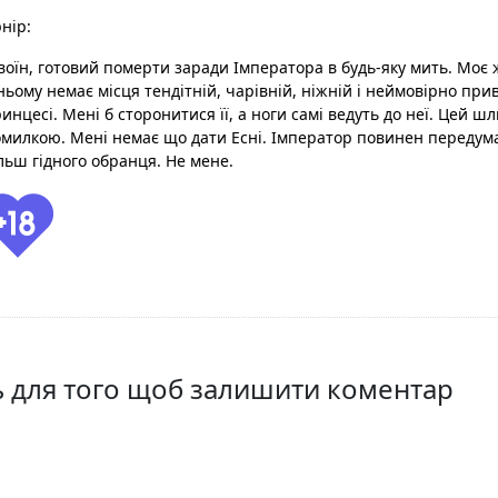
нір:
воїн, готовий померти заради Імператора в будь-яку мить. Моє ж
ньому немає місця тендітній, чарівній, ніжній і неймовірно при
инцесі. Мені б сторонитися її, а ноги самі ведуть до неї. Цей ш
милкою. Мені немає що дати Есні. Імператор повинен передума
льш гідного обранця. Не мене.
ть для того щоб залишити коментар