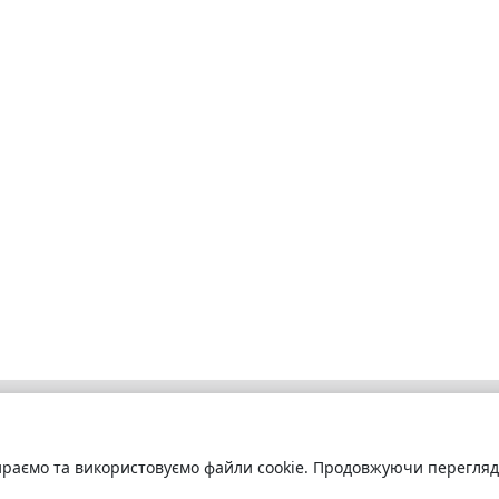
раємо та використовуємо файли cookie. Продовжуючи переглядат
бліотека
Про сервіс