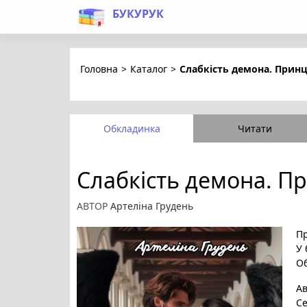
БУКУРУК
Головна
>
Каталог
>
Слабкість демона. Принц
Обкладинка
Читати
Слабкість демона. П
АВТОР
Aртеліна Грудень
Пр
У 
Об
А
Се