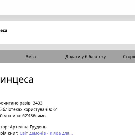
еса
Зміст
Додати у бібліотеку
Сторі
ринцеса
очитано разів: 3433
бібліотеках користувачів: 61
'єм книги: 62'436симв.
втор:
Aртеліна Грудень
рія книг:
Світ демонів - К'яра для...