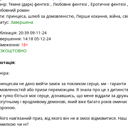
анр:
Темне (дарк) фентезі
,
Любовне фентезі
,
Еротичне фентезі
юбовний роман
ги:
принцеса
, шлюб за домовленістю
, Перше кохання
, війна
, св
атус:
Завершена
блікація: 20:39 09-11-24
вершення: 14:18 05-12-24
бмеження:
18+
ЕЗКОШТОВНО
отація:
ніра:
инцесам не дано вийти заміж за покликом серця, ми - гаранти
мовленостей або призи переможцям. Я знала про це з дитинств
к гулко б'ється моє серце, дізнавшись, що мене віддали за друж
гутньому і вродливому демонові, який вже багато років оминає
ороною.
його нав'язаний приз, від якого він не в змозі відмовитися. На
милкою чи ні?