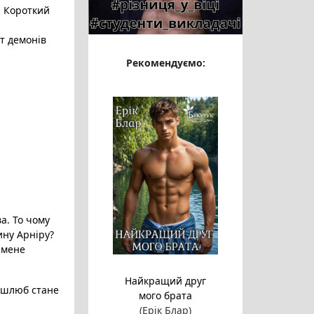
,
Короткий
іт демонів
Рекомендуємо:
а. То чому
ину Арніру?
 мене
Найкращий друг
ш шлюб стане
мого брата
(Ерік Блар)