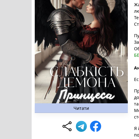
Ж
л
Те
Ст
Пу
За
О
Б
Ан
Ес
Пр
до
та
Читати
Мо
ст
Я 
по