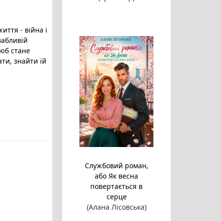
иття - війна і
вабливій
люб стане
ти, знайти їй
Службовий роман,
або Як весна
повертається в
серце
(Алана Лісовська)