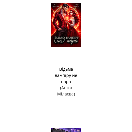
Відьма
вампіру не
пара
(Аніта
Мілаєва)