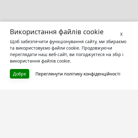
Використання файлів cookie
X
Щоб забезпечити функціонування сайту, ми збираємо
та використовуємо файли cookie. Продовжуючи
переглядати наш веб-сайт, ви погоджуєтеся на збір і
використання файлів cookie.
БУКУРУК
Добре
Переглянути політику конфіденційності
Літературна платформа і бібліотека книг, які можна
безкоштовно читати онлайн. Тут Ви зможете читати
книги в процесі їх створення та першими після
завершення. Спілкуйтесь з авторами. Також зручно
читати книги з телефона.
Моя бібліотека
Зареєструйтесь
та читайте улюблені книги онлайн