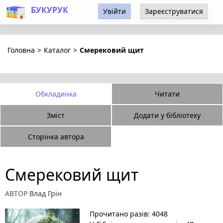
БУКУРУК
Увійти
Зареєструватися
Головна
>
Каталог
>
Смерековий щит
Обкладинка
Читати
Зміст
Додати у бібліотеку
Сторінка автора
Смерековий щит
АВТОР
Влад Грін
Прочитано разів: 4048