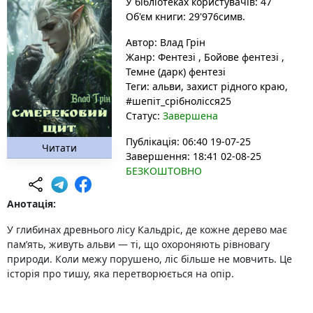
У бібліотеках користувачів: 47
Об'єм книги: 29'976симв.
Автор:
Влад Грін
Жанр:
Фентезі
,
Бойове фентезі
,
Темне (дарк) фентезі
Теги:
альви
, захист рідного краю
,
#шепіт_срібнолісся25
Статус:
Завершена
Публікація: 06:40 19-07-25
Читати
Завершення: 18:41 02-08-25
БЕЗКОШТОВНО
Анотація:
У глибинах древнього лісу Кальдріс, де кожне дерево має
пам’ять, живуть альви — ті, що охороняють рівновагу
природи. Коли межу порушено, ліс більше не мовчить. Це
історія про тишу, яка перетворюється на опір.