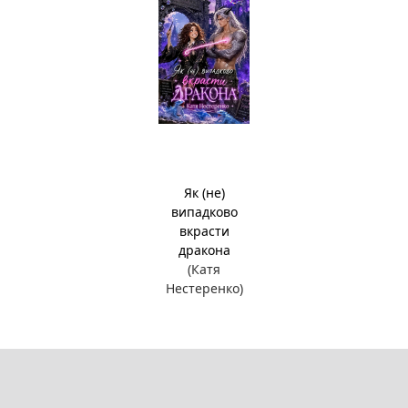
Як (не)
випадково
вкрасти
дракона
(Катя
Нестеренко)