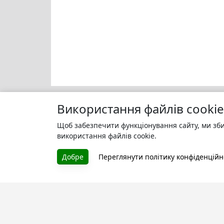
Використання файлів cookie
Щоб забезпечити функціонування сайту, ми зби
Моя бі
БУКУРУК
використання файлів cookie.
Зареєс
Літературна платформа і бібліотека
улюбле
Добре
Переглянути політику конфіденційн
книг, які можна безкоштовно
читати онлайн. Тут Ви зможете
читати книги в процесі їх
створення та першими після
завершення. Спілкуйтесь з
авторами. Також зручно читати