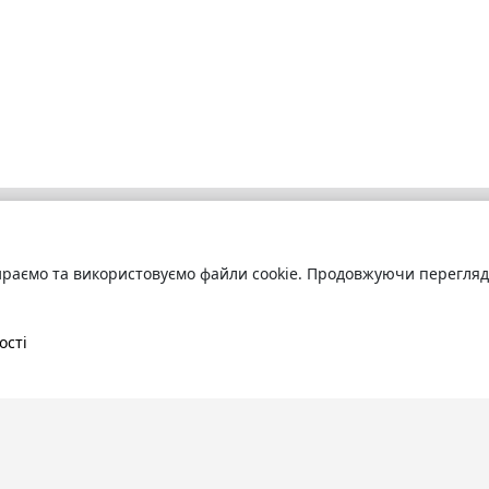
раємо та використовуємо файли cookie. Продовжуючи переглядат
бліотека
Про сервіс
труйтесь
та читайте
Технічна підтримка
ні книги онлайн
Угода користування
ості
Політика конфіденційності
Правила розміщення контенту
Контакти:
info@bookuruk.com