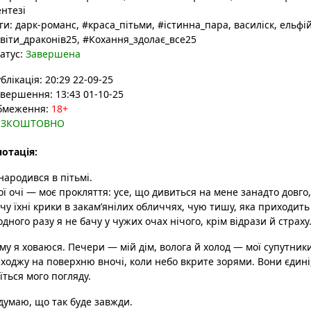
нтезі
ги:
дарк-романс
, #краса_пітьми
, #істинна_пара
, василіск
, ельфі
віти_драконів25
, #Кохання_здолає_все25
атус:
Завершена
блікація: 20:29 22-09-25
вершення: 13:43 01-10-25
бмеження:
18+
ЕЗКОШТОВНО
отація:
народився в пітьмі.
ї очі — моє прокляття: усе, що дивиться на мене занадто довго, 
чу їхні крики в закам’янілих обличчях, чую тишу, яка приходить 
дного разу я не бачу у чужих очах нічого, крім відрази й страху
му я ховаюся. Печери — мій дім, волога й холод — мої супутники.
ходжу на поверхню вночі, коли небо вкрите зорями. Вони єдині,
їться мого погляду.
думаю, що так буде завжди.