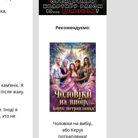
йка
,
Рекомендуємо:
кам’яніє. Я
після жаху.
.
 Іноді я
 хто не
Чоловіки на вибір,
або Керує
потраплянка!