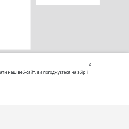
X
и наш веб-сайт, ви погоджуєтеся на збір і
Увага! Сайт може містити
матеріали, не призначені для
перегляду особами, які не досягли 18
років!