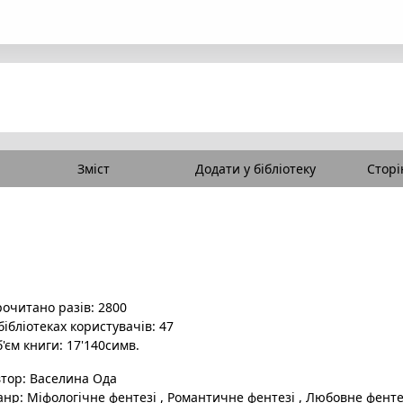
Зміст
Додати у бібліотеку
Сторі
очитано разів: 2800
бібліотеках користувачів: 47
'єм книги: 17'140симв.
втор:
Васелина Ода
анр:
Міфологічне фентезі
,
Романтичне фентезі
,
Любовне фенте