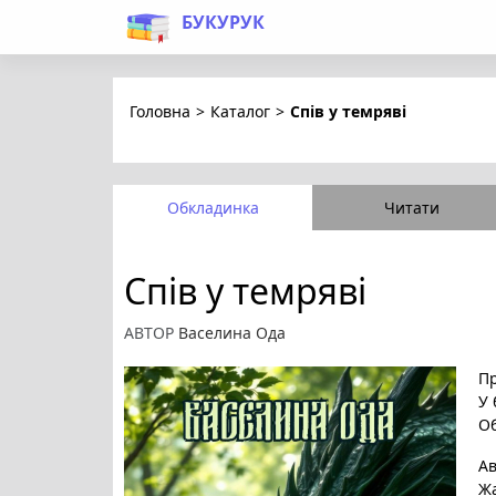
БУКУРУК
Головна
>
Каталог
>
Спів у темряві
Обкладинка
Читати
Спів у темряві
АВТОР
Васелина Ода
Пр
У 
Об
А
Ж