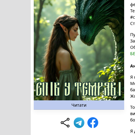
фе
Те
#с
Ст
Пу
За
О
Б
Ан
Я 
Мо
ба
Жо
Читати
То
ви
бо
Я 