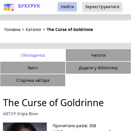
БУКУРУК
Увійти
Зареєструватися
Головна
>
Каталог
>
The Curse of Goldrinne
Обкладинка
Читати
Зміст
Додати у бібліотеку
Сторінка автора
The Curse of Goldrinne
АВТОР
Ігора Вінн
Прочитано разів: 308