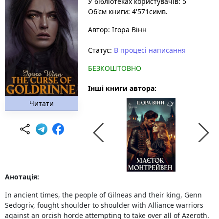
У бібліотеках користувачів: 5
Об'єм книги: 4'571симв.
Автор:
Ігора Вінн
Статус:
В процесі написання
БЕЗКОШТОВНО
Інші книги автора:
Читати
Анотація:
In ancient times, the people of Gilneas and their king, Genn
Sedogriv, fought shoulder to shoulder with Alliance warriors
against an orcish horde attempting to take over all of Azeroth.