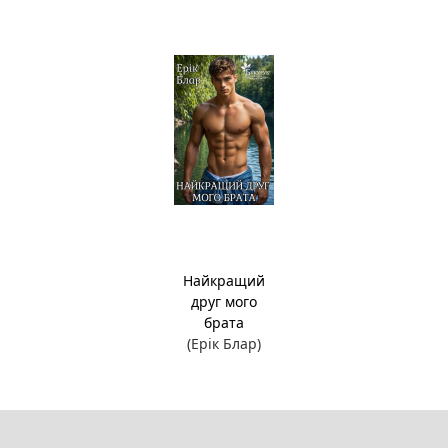
Найкращий
друг мого
брата
(Ерік Блар)