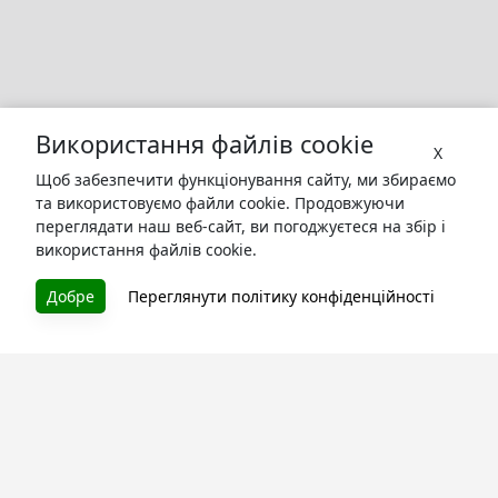
Використання файлів cookie
X
Щоб забезпечити функціонування сайту, ми збираємо
та використовуємо файли cookie. Продовжуючи
переглядати наш веб-сайт, ви погоджуєтеся на збір і
використання файлів cookie.
БУКУРУК
Добре
Переглянути політику конфіденційності
Літературна платформа і бібліотека книг, які можна
безкоштовно читати онлайн. Тут Ви зможете читати
книги в процесі їх створення та першими після
завершення. Спілкуйтесь з авторами. Також зручно
читати книги з телефона.
Моя бібліотека
Зареєструйтесь
та читайте улюблені книги онлайн