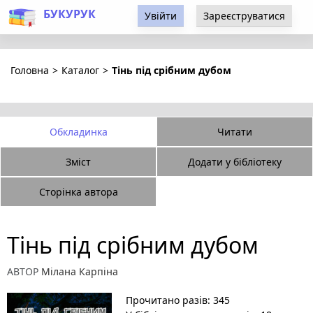
БУКУРУК
Увійти
Зареєструватися
Головна
>
Каталог
>
Тінь під срібним дубом
Обкладинка
Читати
Зміст
Додати у бібліотеку
Сторінка автора
Тінь під срібним дубом
АВТОР
Мілана Карпіна
Прочитано разів: 345