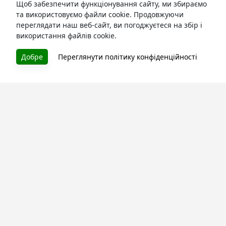
Щоб забезпечити функціонування сайту, ми збираємо
та використовуємо файли cookie. Продовжуючи
переглядати наш веб-сайт, ви погоджуєтеся на збір і
використання файлів cookie.
БУКУРУК
Добре
Переглянути політику конфіденційності
Літературна платформа і бібліотека книг, які можна
безкоштовно читати онлайн. Тут Ви зможете читати
книги в процесі їх створення та першими після
завершення. Спілкуйтесь з авторами. Також зручно
читати книги з телефона.
Моя бібліотека
Зареєструйтесь
та читайте улюблені книги онлайн
Про сервіс
Технічна підтримка
Угода користування
Політика конфіденційності
Правила розміщення контенту