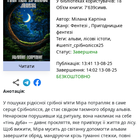
У бібліотеках користувачів: 18
Об'єм книги: 7'639симв.
Автор:
Мілана Карпіна
Жанр:
Фентезі
,
Пригодницьке
фентезі
Теги:
альви
, лісові істоти
,
#шепіт_срібнолісся25
Статус:
Завершена
Публікація: 13:41 13-08-25
Читати
Завершення: 14:02 13-08-25
БЕЗКОШТОВНО
Анотація:
У пошуках рідкісної срібної м’яти Міра потрапляє в саме
серце Срібнолісся, де стає свідком таємного обряду альвів.
Ненароком порушивши хід ритуалу, вона накликає на себе
«тінь дуба» — давнє прокляття, яке прив’язує її життя до лісу.
Щоб вижити, Міра мусить до світанку допомогти альвам
завершити обряд, мандруючи крізь туманні стежки, повні